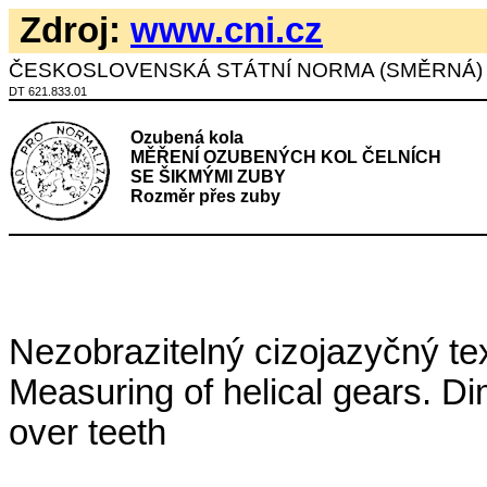
Zdroj:
www.cni.cz
ČESKOSLOVENSKÁ STÁTNÍ NORMA (SMĚRNÁ)
DT 621.833.01
Ozubená kola
MĚŘENÍ OZUBENÝCH KOL ČELNÍCH
SE ŠIKMÝMI ZUBY
Rozměr přes zuby
Nezobrazitelný cizojazyčný tex
Measuring of helical gears. D
over teeth