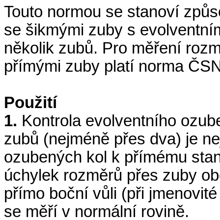
Touto normou se stanoví způsob
se šikmými zuby s evolventn
několik zubů. Pro měření rozm
přímými zuby platí norma ČSN
Použití
1.
Kontrola evolventního ozub
zubů (nejméně přes dva) je n
ozubených kol k přímému stan
úchylek rozměrů přes zuby obo
přímo boční vůli (při jmenovit
se měří v normální rovině.