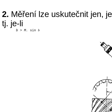
2.
Měření lze uskutečnit jen, j
tj. je-li
b
b
>
M.
sin