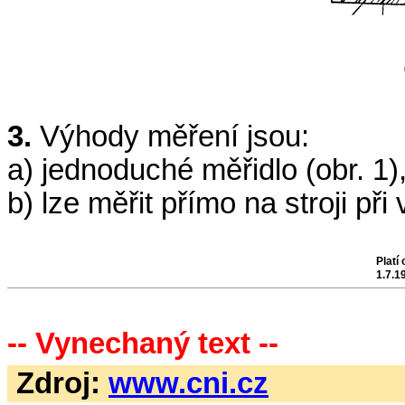
3.
Výhody měření jsou:
a) jednoduché měřidlo (obr. 1)
b) lze měřit přímo na stroji př
Platí 
1.7.1
-- Vynechaný text --
Zdroj:
www.cni.cz