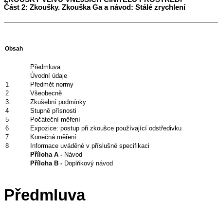
Část 2: Zkoušky. Zkouška Ga a návod: Stálé zrychlení
Obsah
Předmluva
Úvodní údaje
1
Předmět normy
2
Všeobecně
3.
Zkušební podmínky
4
Stupně přísnosti
5
Počáteční měření
6
Expozice: postup při zkoušce používající odstředivku
7
Konečná měření
8
Informace uváděné v příslušné specifikaci
Příloha A -
Návod
Příloha B -
Doplňkový návod
Předmluva