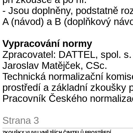
- Jsou doplněny, podstatně ro
A (návod) a B (doplňkový návo
Vypracování normy
Zpracovatel: DATTEL, spol. s.
Jaroslav Matějček, CSc.
Technická normalizační komis
prostředí a základní zkoušky p
Pracovník Českého normalizačn
Strana 3
ZKOUŠKY VLIVU VNĚJŠÍCH ČINITELŮ PROSTŘEDÍ