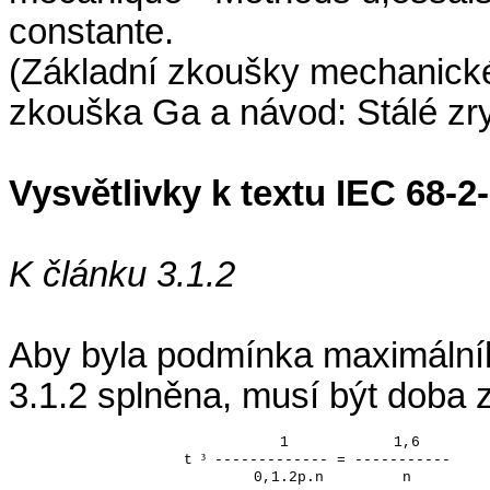
constante.
(Základní zkoušky mechanické
zkouška Ga a návod: Stálé zry
Vysvětlivky k textu IEC 68-2
K článku 3.1.2
Aby byla podmínka maximálníh
3.1.2 splněna, musí být doba 
1
1,6
³
t
------------- = -----------
0,1.2p.n
n