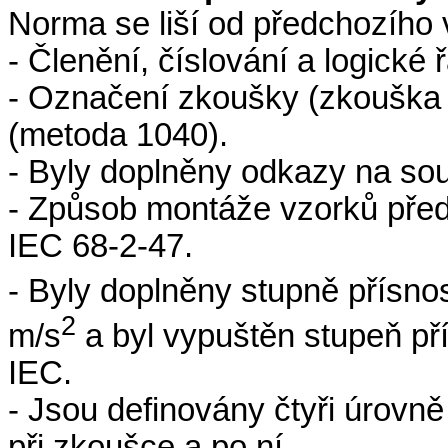
Norma se liší od předchozího 
- Členění, číslování a logické
- Označení zkoušky (zkouška
(metoda 1040).
- Byly doplněny odkazy na sou
- Způsob montáže vzorků pře
IEC 68-2-47.
- Byly doplněny stupně přísno
2
m/s
a byl vypuštěn stupeň př
IEC.
- Jsou definovány čtyři úrovn
při zkoušce a po ní.