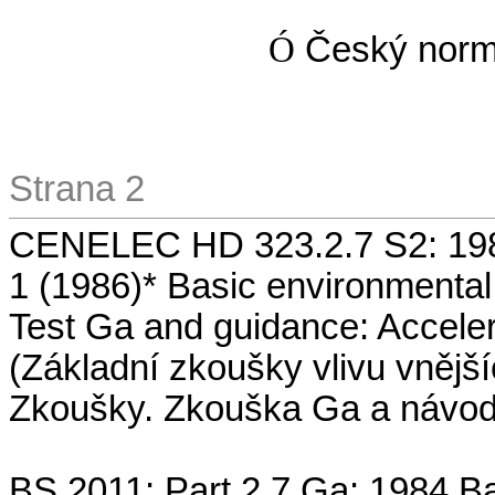
Ó
Český normal
Strana 2
CENELEC HD 323.2.7 S2: 1987
1 (1986)* Basic environmental 
Test Ga and guidance: Accelera
(Základní zkoušky vlivu vnějšíc
Zkoušky. Zkouška Ga a návod:
BS 2011: Part 2.7 Ga: 1984 Ba