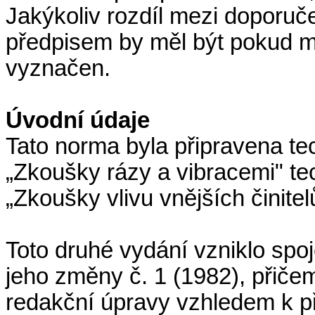
Jakýkoliv rozdíl mezi doporu
předpisem by měl být pokud m
vyznačen.
Úvodní údaje
Tato norma byla připravena t
„Zkoušky rázy a vibracemi" t
„Zkoušky vlivu vnějších činitel
Toto druhé vydání vzniklo spo
jeho změny č. 1 (1982), přiče
redakční úpravy vzhledem k p