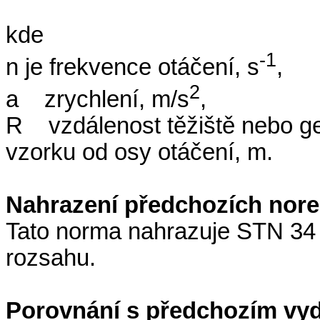
kde
-1
n je frekvence otáčení, s
,
2
a
zrychlení, m/s
,
R
vzdálenost těžiště nebo 
vzorku od osy otáčení, m.
Nahrazení předchozích nor
Tato norma nahrazuje STN 34 
rozsahu.
Porovnání s předchozím vy