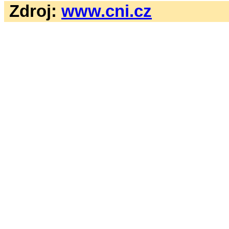
Zdroj:
www.cni.cz