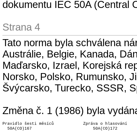
dokumentu IEC 50A (Central O
Strana 4
Tato norma byla schválena nár
Austrálie, Belgie, Kanada, Dá
Maďarsko, Izrael, Korejská re
Norsko, Polsko, Rumunsko, Jih
Švýcarsko, Turecko, SSSR, Sp
Změna č. 1 (1986) byla vydán
Pravidlo šesti měsíců
Zpráva o hlasování
50A(CO)167
50A(CO)172