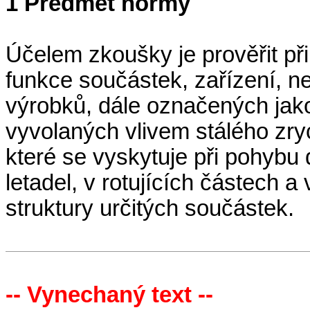
1 Předmět normy
Účelem zkoušky je prověřit př
funkce součástek, zařízení, n
výrobků, dále označených jako 
vyvolaných vlivem stálého zryc
které se vyskytuje při pohybu 
letadel, v rotujících částech a 
struktury určitých součástek.
-- Vynechaný text --