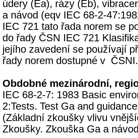
údery (Ea), rázy (Eb), vibrace
a návod (eqv IEC 68-2-47:198
IEC 721 tato řada norem se p
do řady ČSN IEC 721 Klasifik
jejího zavedení se používají př
řady norem dostupné v
ČSNI.
Obdobné mezinárodní, regio
IEC 68-2-7: 1983 Basic enviro
2:Tests. Test Ga and guidance:
(Základní zkoušky vlivu vnějšíc
Zkoušky. Zkouška Ga a návod: