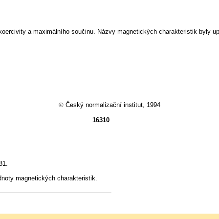
oercivity a maximálního součinu. Názvy magnetických charakteristik byly u
©
Český normalizační institut, 1994
16310
81.
dnoty magnetických charakteristik.