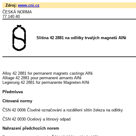
Zdroj:
www.cni.cz
ČESKÁ NORMA
77.140.40
Slitina 42 2881 na odlitky trvalých magnetů AlNi
Alloy 42 2881 for permanent magnets castings AlNi
Alliage 42 2881 pour permanent aimants AlNi
Legierung 42 2881 für permanente Magneten AINi
Předmluva
Citované normy
ČSN 42 0006 Číselné označování a rozdělení slitin železa na odlitky
ČSN 42 0030 Ocelový a litinový odpad
Nahrazení předchozích norem