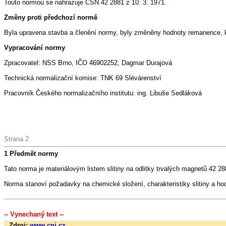
Touto normou se nahrazuje ČSN 42 2881 z 10. 3. 1971.
Změny proti předchozí normě
Byla upravena stavba a členění normy, byly změněny hodnoty remanence, k
Vypracování normy
Zpracovatel: NSS Brno, IČO 46902252, Dagmar Durajová
Technická normalizační komise: TNK 69 Slévárenství
Pracovník Českého normalizačního institutu: ing. Libuše Sedláková
Strana 2
1 Předmět normy
Tato norma je materiálovým listem slitiny na odlitky trvalých magnetů 42 28
Norma stanoví požadavky na chemické složení, charakteristiky slitiny a ho
-- Vynechaný text --
Zdroj:
www.cni.cz