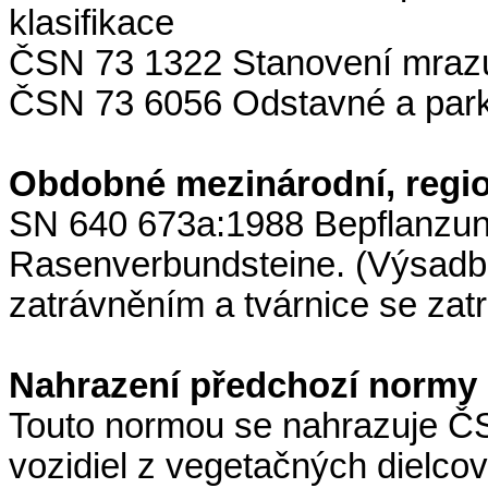
klasifikace
ČSN 73 1322 Stanovení mrazu
ČSN 73 6056 Odstavné a parko
Obdobné mezinárodní, regio
SN 640 673a:1988 Bepflanzung
Rasenverbundsteine. (Výsadba
zatrávněním a tvárnice se zat
Nahrazení předchozí normy
Touto normou se nahrazuje Č
vozidiel z vegetačných dielco