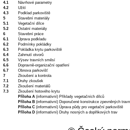
4.1
Návrhové parametry
4.2
Užití
4.3
Podklad parkoviště
5
Stavební materiály
5.1
Vegetační dílce
5.2
Ostatní materiály
6
Stavební práce
6.1
Úprava podkladu
6.2
Podmínky pokládky
6.3
Pokládka krytu parkoviště
6.4
Zahrnutí otvorů
6.5
Výsev travních směsí
6.6
Dopravně-organizační opatření
6.7
Obnova parkovišť
7
Zkoušení a kontrola
7.1
Druhy zkoušek
7.2
Zkoušení materiálů
7.3
Zkoušení hotového krytu
Příloha A
(informativní) Příklady vegetačních dílců
Příloha B
(informativní) Doporučené konstrukce zpevněných travn
Příloha C
(informativní) Úprava půdy pro vegetační parkoviště
Příloha D
(informativní) Druhy nosných a doplňkových trav