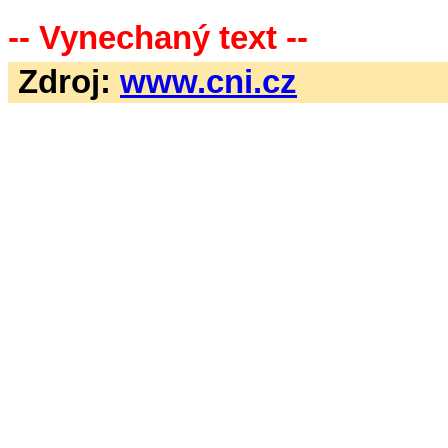
-- Vynechaný text --
Zdroj:
www.cni.cz