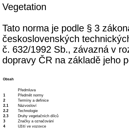
Vegetation
Tato norma je podle § 3 zákon
československých technickýc
č. 632/1992 Sb., závazná v ro
dopravy ČR na základě jeho 
Obsah
Předmluva
1
Předmět normy
2
Termíny a definice
2.1
Názvosloví
2.2
Technologie
2.3
Druhy vegetačních dílců
3
Značky a označování
4
Užití ve vozovce