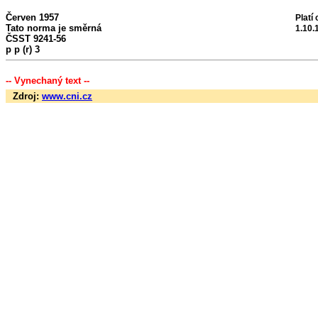
Červen 1957
Platí 
Tato norma je směrná
1.10.
ČSST 9241-56
p p (r) 3
-- Vynechaný text --
Zdroj:
www.cni.cz