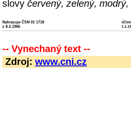
slovy
červený, zelený, modrý,
Nahrazuje ČSN 01 1718
Účinn
z 8.2.1966
1.1.1
-- Vynechaný text --
Zdroj:
www.cni.cz