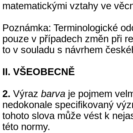
matematickými vztahy ve věcné
Poznámka: Terminologické odc
pouze v případech změn při re
to v souladu s návrhem české
II. VŠEOBECNĚ
2.
Výraz
barva
je pojmem vel
nedokonale specifikovaný vý
tohoto slova může vést k neja
této normy.