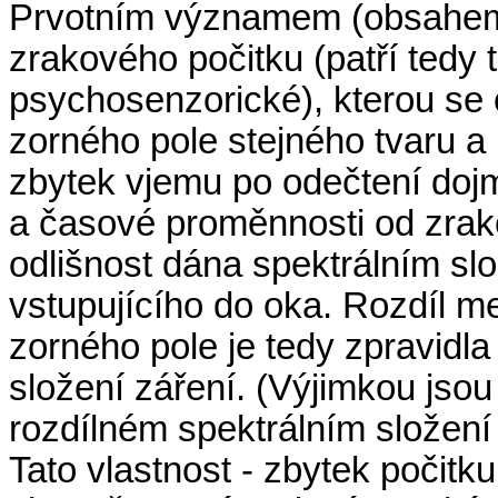
Prvotním významem (obsahe
zrakového počitku (patří tedy 
psychosenzorické), kterou se o
zorného pole stejného tvaru a 
zbytek vjemu po odečtení doj
a časové proměnnosti od zrakov
odlišnost dána spektrálním sl
vstupujícího do oka. Rozdíl 
zorného pole je tedy zpravidl
složení záření. (Výjimkou jsou
rozdílném spektrálním složení 
Tato vlastnost - zbytek počitk