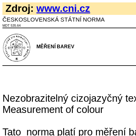
Zdroj:
www.cni.cz
ČESKOSLOVENSKÁ STÁTNÍ NORMA
MDT 535.64
MĚŘENÍ BAREV
Nezobrazitelný cizojazyčný tex
Measurement of colour
Tato
norma platí pro měření bar