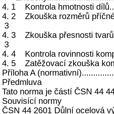
4. 1 Kontrola hmotnosti dílů.......
4. 2 Zkouška rozměrů příčného řez
3
4. 3 Zkouška přesnosti tvarů komp
3
4. 4 Kontrola rovinnosti kompletů.
4. 5 Zatěžovací zkouška kompletů.
Příloha A (normativní)...............
Předmluva
Tato norma je částí ČSN 44 4
Souvisící normy
ČSN 44 2601 Důlní ocelová vý