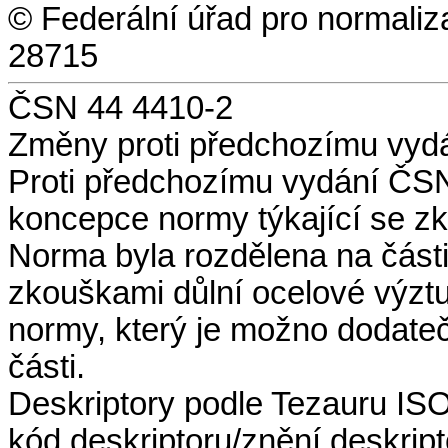
© Federální úřad pro normaliz
28715
ČSN 44 4410-2
Změny proti předchozímu vyd
Proti předchozímu vydání ČS
koncepce normy týkající se zk
Norma byla rozdělena na části,
zkouškami důlní ocelové výztu
normy, který je možno dodateč
části.
Deskriptory podle Tezauru I
kód deskriptoru/znění deskript