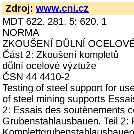
Zdroj:
www.cni.cz
MDT 622. 281. 5: 6
NORMA Květe
ZKOUŠENÍ DŮLNÍ OCELOV
Část 2: Zkoušení kompletů
důlní ocelové výztuže
ČSN 44 4410-2
Testing of steel support for use
of steel mining supports Essai
2: Essais des soutènements c
Grubenstahlausbauen. Teil 2: 
Komplettgrubenstahlausbaue