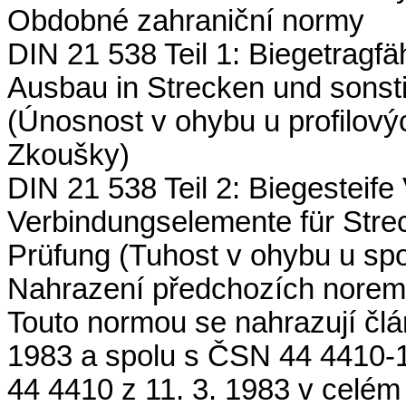
Obdobné zahraniční normy
DIN 21 538 Teil 1: Biegetragfäh
Ausbau in Strecken und sons
(Únosnost v ohybu u profilovýc
Zkoušky)
DIN 21 538 Teil 2: Biegesteif
Verbindungselemente für Stre
Prüfung (Tuhost v ohybu u sp
Nahrazení předchozích norem
Touto normou se nahrazují čl
1983 a spolu s ČSN 44 4410-
44 4410 z 11. 3. 1983 v celém