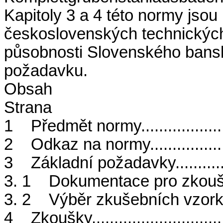
Kapitoly 3 a 4 této normy jsou
československých technickýc
působnosti Slovenského bansk
požadavku.
Obsah
Strana
1 Předmět normy....................
2 Odkaz na normy...................
3 Základní požadavky..............
3. 1 Dokumentace pro zkoušení....
3. 2 Výběr zkušebních vzorků.....
4 Zkoušky............................