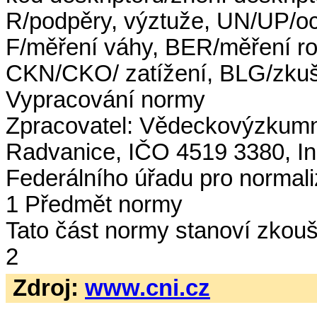
R/podpěry, výztuže, UN/UP/oc
F/měření váhy, BER/měření ro
CKN/CKO/ zatížení, BLG/zkuše
Vypracování normy
Zpracovatel: Vědeckovýzkumný
Radvanice, IČO 4519 3380, In
Federálního úřadu pro normali
1 Předmět normy
Tato část normy stanoví zkouš
2
Zdroj:
www.cni.cz