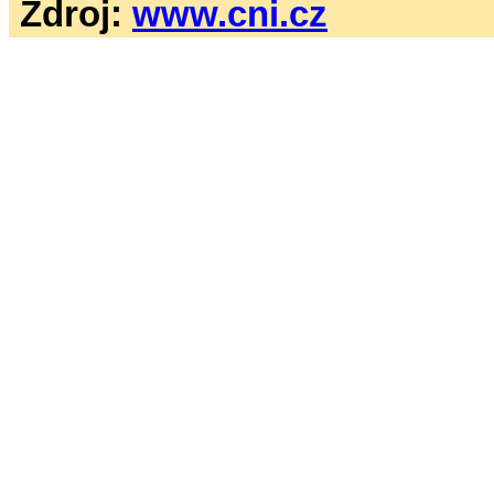
Zdroj:
www.cni.cz