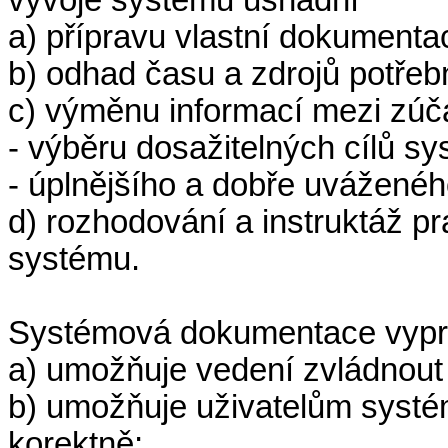
a) přípravu vlastní dokumenta
b) odhad času a zdrojů potřeb
c) výměnu informací mezi zúča
- výběru dosažitelných cílů sy
- úplnějšího a dobře uváženéh
d) rozhodování a instruktáž p
systému.
Systémová dokumentace vypra
a) umožňuje vedení zvládnout 
b) umožňuje uživatelům systém
korektně;