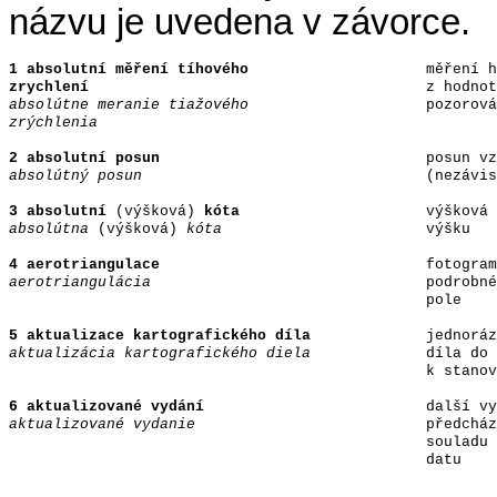
názvu je uvedena v závorce.
1 absolutní měření tíhového
měření h
zrychlení
z hodnot
absolútne meranie tiažového
pozorová
zrýchlenia
2 absolutní posun
posun vz
absolútný posun
(nezávis
3 absolutní
(výšková)
kóta
výšková 
absolútna
(výšková)
kóta
výšku
4 aerotriangulace
fotogram
aerotriangulácia
podrobné
pole
5 aktualizace kartografického díla
jednoráz
aktualizácia kartografického diela
díla do 
k stanov
6 aktualizované vydání
další vy
aktualizované vydanie
předcház
souladu 
datu