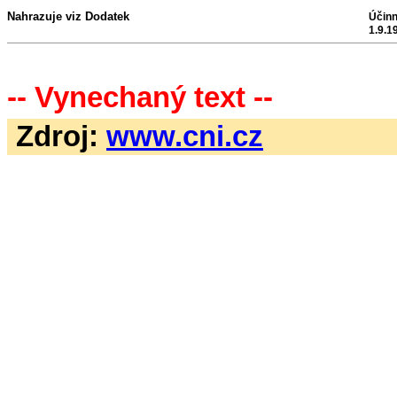
Nahrazuje viz Dodatek
Účinn
1.9.1
-- Vynechaný text --
Zdroj:
www.cni.cz