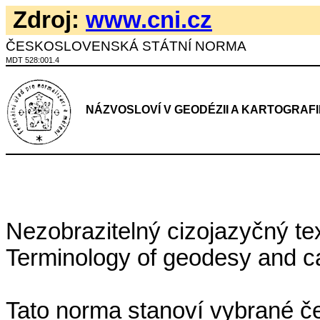
Zdroj:
www.cni.cz
ČESKOSLOVENSKÁ STÁTNÍ NORMA
MDT 528:001.4
NÁZVOSLOVÍ V GEODÉZII A KARTOGRAFI
Nezobrazitelný cizojazyčný tex
Terminology of geodesy and c
Tato norma stanoví vybrané č