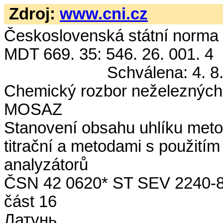
Zdroj:
www.cni.cz
Československá státní norma
MDT 669. 35:
Schválena: 4. 8. 
Chemický rozbor neželezných k
MOSAZ
Stanovení obsahu uhlíku met
titrační a metodami s použití
analyzátorů
ČSN 42 0620* ST SEV 2240-
část 16
Латунь.