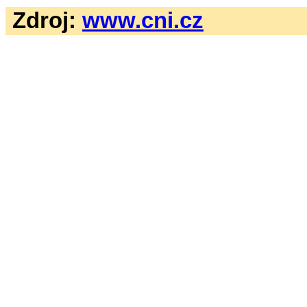
Zdroj:
www.cni.cz