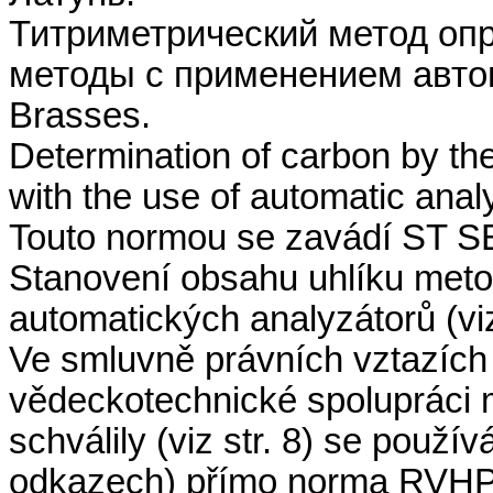
Титриметрический метод оп
методы с применением авто
Brasses.
Determination of carbon by th
with the use of automatic anal
Touto normou se zavádí ST SE
Stanovení obsahu uhlíku metod
automatických analyzátorů (viz 
Ve smluvně právních vztazích
vědeckotechnické spolupráci 
schválily (viz str. 8) se použí
odkazech) přímo norma RVHP