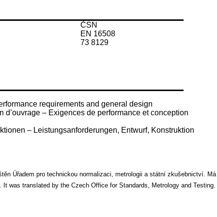
ČSN
EN 16508
73 8129
erformance requirements and general design
on d’ouvrage – Exigences de performance et conception
tionen – Leistungsanforderungen, Entwurf, Konstruktion
n Úřadem pro technickou normalizaci, metrologii a státní zkušebnictví. Má st
t was translated by the Czech Office for Standards, Metrology and Testing. I