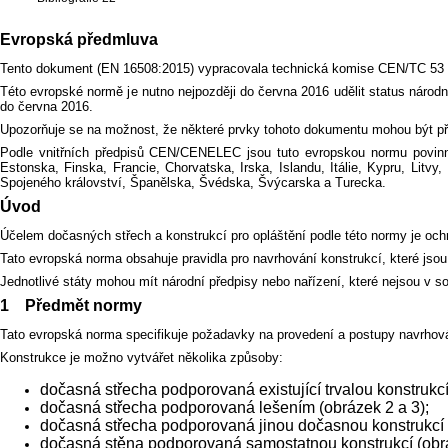
Evropská předmluva
Tento dokument (EN 16508:2015) vypracovala technická komise CEN/TC 53
Této evropské normě je nutno nejpozději do června 2016 udělit status národn
do června 2016.
Upozorňuje se na možnost, že některé prvky tohoto dokumentu mohou být př
Podle vnitřních předpisů CEN/CENELEC jsou tuto evropskou normu povinny 
Estonska, Finska, Francie, Chorvatska, Irska, Islandu, Itálie, Kypru, L
Spojeného království, Španělska, Švédska, Švýcarska a Turecka.
Úvod
Účelem dočasných střech a konstrukcí pro opláštění podle této normy je ochr
Tato evropská norma obsahuje pravidla pro navrhování konstrukcí, které jso
Jednotlivé státy mohou mít národní předpisy nebo nařízení, které nejsou v s
1 Předmět normy
Tato evropská norma specifikuje požadavky na provedení a postupy navrhová
Konstrukce je možno vytvářet několika způsoby:
dočasná střecha podporovaná existující trvalou konstrukcí
dočasná střecha podporovaná lešením (obrázek 2 a 3);
dočasná střecha podporovaná jinou dočasnou konstrukcí
dočasná stěna podporovaná samostatnou konstrukcí (obr