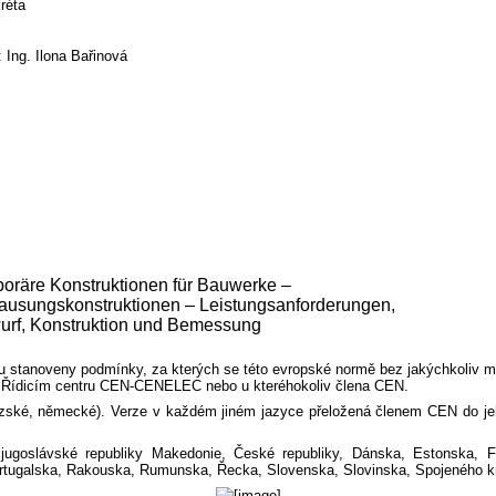
réta
 Ing. Ilona Bařinová
oräre Konstruktionen für Bauwerke –
ausungskonstruktionen – Leistungsanforderungen,
urf, Konstruktion und Bemessung
 stanoveny podmínky, za kterých se této evropské normě bez jakýchkoliv mod
í v Řídicím centru CEN-CENELEC nebo u kteréhokoliv člena CEN.
ouzské, německé). Verze v každém jiném jazyce přeložená členem CEN do jeho
goslávské republiky Makedonie, České republiky, Dánska, Estonska, Finsk
tugalska, Rakouska, Rumunska, Řecka, Slovenska, Slovinska, Spojeného kr