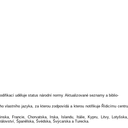
ifikací uděluje status národní normy. Aktualizované seznamy a biblio-
 vlastního jazyka, za kterou zodpovídá a kterou notifikuje Řídicímu centru
a, Francie, Chorvatska, Irska, Islandu, Itálie, Kypru, Litvy, Lotyšska,
álovství, Španělska, Švédska, Švýcarska a Turecka.