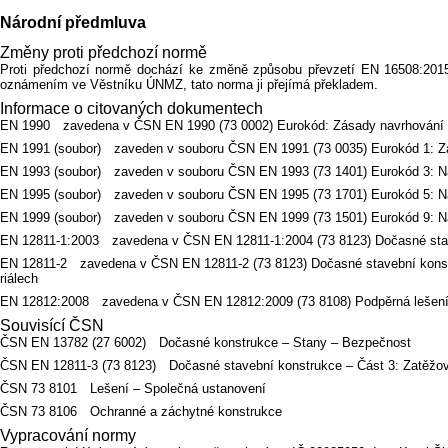
Národní předmluva
Změny proti předchozí normě
Proti předchozí normě dochází ke změně způsobu převzetí EN 16508:20
oznámením ve Věstníku ÚNMZ, tato norma ji přejímá překladem.
Informace o citovaných dokumentech
EN 1990 zavedena v ČSN EN 1990 (73 0002) Eurokód: Zásady navrhování 
EN 1991 (soubor) zaveden v souboru ČSN EN 1991 (73 0035) Eurokód 1: Za
EN 1993 (soubor) zaveden v souboru ČSN EN 1993 (73 1401) Eurokód 3: Na
EN 1995 (soubor) zaveden v souboru ČSN EN 1995 (73 1701) Eurokód 5: Na
EN 1999 (soubor) zaveden v souboru ČSN EN 1999 (73 1501) Eurokód 9: Na
EN 12811-1:2003 zavedena v ČSN EN 12811-1:2004 (73 8123) Dočasné stave
EN 12811-2 zavedena v ČSN EN 12811-2 (73 8123) Dočasné stavební konstr
riálech
EN 12812:2008 zavedena v ČSN EN 12812:2009 (73 8108) Podpěrná lešení 
Souvisící ČSN
ČSN EN 13782 (27 6002) Dočasné konstrukce – Stany – Bezpečnost
ČSN EN 12811-3 (73 8123) Dočasné stavební konstrukce – Část 3: Zatěžo
ČSN 73 8101 Lešení – Společná ustanovení
ČSN 73 8106 Ochranné a záchytné konstrukce
Vypracování normy