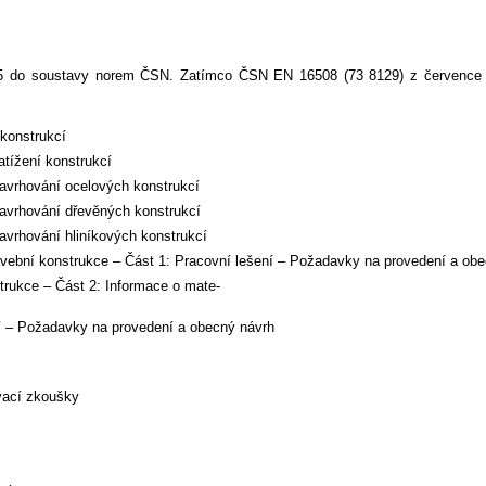
15 do soustavy norem ČSN. Zatímco ČSN EN 16508 (73 8129) z července
konstrukcí
tížení konstrukcí
vrhování ocelových konstrukcí
vrhování dřevěných konstrukcí
vrhování hliníkových konstrukcí
bní konstrukce – Část 1: Pracovní lešení – Požadavky na provedení a obe
ukce – Část 2: Informace o mate-
– Požadavky na provedení a obecný návrh
vací zkoušky