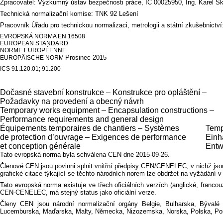
Zpracovatel: Výzkumný ústav bezpečnosti práce, IČ 00025950, Ing. Karel Šk
Technická normalizační komise: TNK 92 Lešení
Pracovník Úřadu pro technickou normalizaci, metrologii a státní zkušebnictví:
EVROPSKÁ NORMA EN 16508
EUROPEAN STANDARD
NORME EUROPÉENNE
Prosinec 2015
EUROPÄISCHE NORM
ICS 91.120.01; 91.200
Dočasné stavební konstrukce – Konstrukce pro opláštění –
Požadavky na provedení a obecný návrh
Temporary works equipment – Encapsulation constructions –
Performance requirements and general design
Équipements temporaires de chantiers – Systèmes
Temp
de protection d’ouvrage – Exigences de performance
Einh
et conception générale
Entw
Tato evropská norma byla schválena CEN dne 2015-09-26.
Členové CEN jsou povinni splnit vnitřní předpisy CEN/CENELEC, v nichž jsou
grafické citace týkající se těchto národních norem lze obdržet na vyžádán
Tato evropská norma existuje ve třech oficiálních verzích (anglické, franc
CEN-CENELEC, má stejný status jako oficiální verze.
Členy CEN jsou národní normalizační orgány Belgie, Bulharska, Bývalé ju
Lucemburska, Maďarska, Malty, Německa, Nizozemska, Norska, Polska, Por