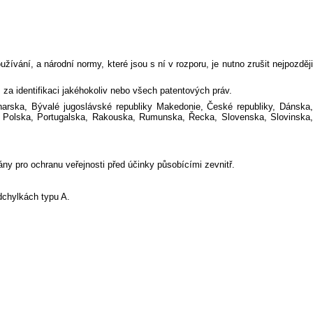
vání, a národní normy, které jsou s ní v rozporu, je nutno zrušit nejpozději
 identifikaci jakéhokoliv nebo všech patentových práv.
arska, Bývalé jugoslávské republiky Makedonie, České republiky, Dánska,
a, Polska, Portugalska, Rakouska, Rumunska, Řecka, Slovenska, Slovinska,
ny pro ochranu veřejnosti před účinky působícími zevnitř.
dchylkách typu A.