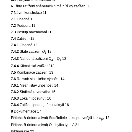
6
Třídy zatížení sněhem/minimální třídy zatížení 11
7
Návrh konstrukce 11
7.1
Obecně 11
7.2
Podpora 11
7.3
Postup navrhování 11
7.4
Zatížení 12
7.4.1
Obecně 12
7.4.2
Stálé zatížení
Q
12
1
7.4.3
Nahodilá zatížení
Q
–
Q
12
2
4
7.4.4
Klimatická zatížení 13
7.5
Kombinace zatížení 13
7.6
Rozsah statického výpočtu 14
7.6.1
Mezní stav únosnosti 14
7.6.2
Statická rovnováha 15
7.6.3
Lokální posunutí 16
7.6.4
Zatížení poddajného zakrytí 16
8
Dokumentace 17
Příloha A
(informativní) Součinitele tlaku pro vnější tlak
c
18
pe
Příloha B
(informativní) Odchylka typu A 21
Bibliografie 22