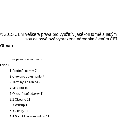
©
2015 CEN Veškerá práva pro využití v jakékoli formě a jakým
jsou celosvětově vyhrazena národním členům CE
Obsah
Evropská předmluva 5
Úvod 6
1
Předmět normy 7
2
Citované dokumenty 7
3
Termíny a definice 7
4
Materiál 10
5
Obecné požadavky 11
5.1
Obecně 11
5.2
Přístup 11
5.3
Otvory 11
5.4
Pohyblivé konstrukce 11