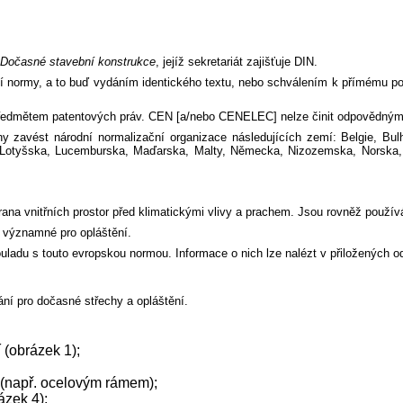
Dočasné stavební konstrukce
, jejíž sekretariát zajišťuje DIN.
í normy, a to buď vydáním identického textu, nebo schválením k přímému použí
edmětem patentových práv. CEN [a/nebo CENELEC] nelze činit odpovědným za
zavést národní normalizační organizace následujících zemí: Belgie, Bulh
itvy, Lotyšska, Lucemburska, Maďarska, Malty, Německa, Nizozemska, Norsk
ana vnitřních prostor před klimatickými vlivy a prachem. Jsou rovněž používá
u významné pro opláštění.
ouladu s touto evropskou normou. Informace o nich lze nalézt v přiložených o
ní pro dočasné střechy a opláštění.
 (obrázek 1);
 (např. ocelovým rámem);
ázek 4);