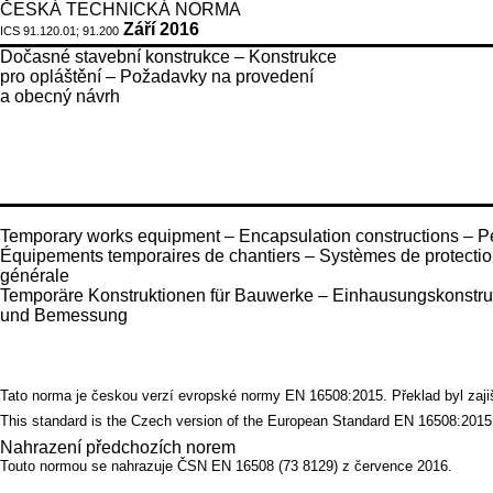
ČESKÁ TECHNICKÁ NORMA
Září 2016
ICS 91.120.01; 91.200
Dočasné stavební konstrukce – Konstrukce
pro opláštění – Požadavky na provedení
a obecný návrh
Temporary works equipment – Encapsulation constructions – P
Équipements temporaires de chantiers – Systèmes de protecti
générale
Temporäre Konstruktionen für Bauwerke – Einhausungskonstruk
und Bemessung
Tato norma je českou verzí evropské normy EN 16508:2015. Překlad byl zajiště
This standard is the Czech version of the European Standard EN 16508:2015. I
Nahrazení předchozích norem
Touto normou se nahrazuje ČSN EN 16508 (73 8129) z července 2016.