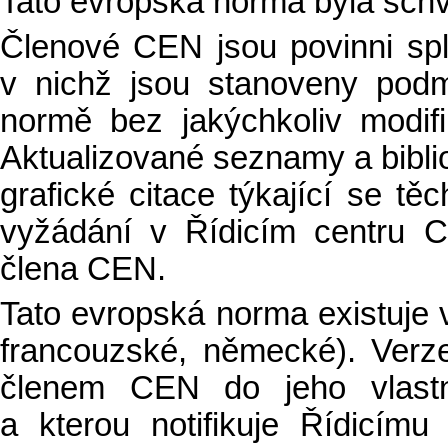
Tato evropská norma byla sch
Členové CEN jsou povinni sp
v nichž jsou stanoveny podm
normě bez jakýchkoliv modifi
Aktualizované seznamy a bibli
grafické citace týkající se t
vyžádání v Řídicím centru 
člena CEN.
Tato evropská norma existuje ve
francouzské, německé). Verz
členem CEN do jeho vlastn
a kterou notifikuje Řídicí