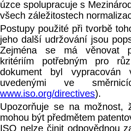
úzce spolupracuje s Mezinárod
všech záležitostech normalizac
Postupy použité při tvorbě to
jeho další udržování jsou pop
Zejména se má věnovat po
kritériím potřebným pro r
dokument byl vypracován v
uvedenými ve směrnic
www.iso.org/directives
).
Upozorňuje se na možnost, 
mohou být předmětem patentov
ISO nelze činit odpovědnou za