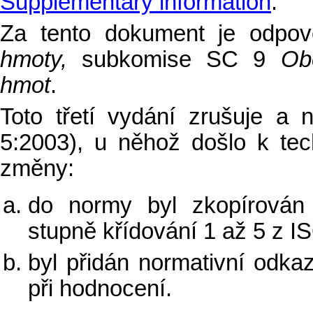
Supplementary information
.
Za tento dokument je odp
hmoty,
subkomise SC 9
Obe
hmot
.
Toto třetí vydání zrušuje a
5:2003), u něhož došlo k tec
změny:
do normy byl zkopírován 
stupně křídování 1 až 5 z I
byl přidán normativní odka
při hodnocení.