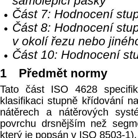
samolepicí pásky
Část 7: Hodnocení stu
Část 8: Hodnocení stu
v okolí řezu nebo jiné
Část 10: Hodnocení st
1 Předmět normy
Tato část ISO 4628 specifi
klasifikaci stupně křídování 
nátěrech a nátěrových syst
povrchu drsnějším než segm
který je popsán v ISO 8503-1).