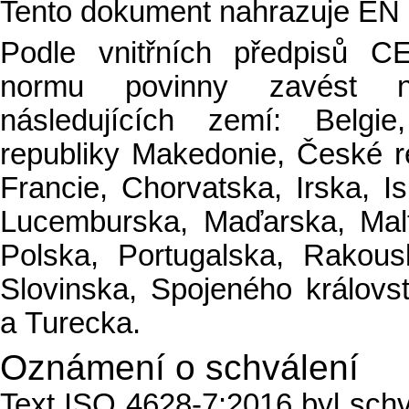
Tento dokument nahrazuje EN 
Podle vnitřních předpisů 
normu povinny zavést ná
následujících zemí: Belgie
republiky Makedonie, České r
Francie, Chorvatska, Irska, Isl
Lucemburska, Maďarska, Mal
Polska, Portugalska, Rakou
Slovinska, Spojeného královs
a Turecka.
Oznámení o schválení
Text ISO 4628-7:2016 byl sc