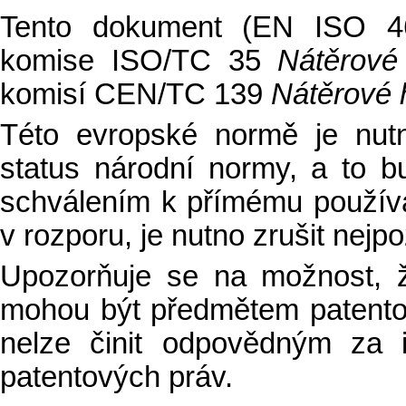
Tento dokument (EN ISO 462
komise ISO/TC 35
Nátěrové
komisí CEN/TC 139
Nátěrové 
Této evropské normě je nutn
status národní normy, a to b
schválením k přímému používán
v rozporu, je nutno zrušit nejp
Upozorňuje se na možnost, 
mohou být předmětem patent
nelze činit odpovědným za i
patentových práv.