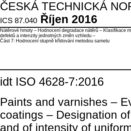
ČESKÁ TECHNICKÁ NO
Říjen 2016
ICS 87.040
Nátěrové hmoty – Hodnocení degradace nátěrů – Klasifikace mn
defektů a intenzity jednotných změn vzhledu –
Část 7: Hodnocení stupně křídování metodou sametu
idt ISO 4628-7:2016
Paints and varnishes – Ev
coatings – Designation of
and of intensity of unifo