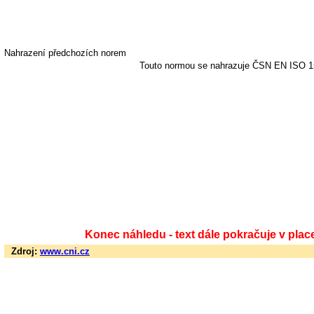
Nahrazení předchozích norem
Touto normou se nahrazuje ČSN EN ISO 15
Konec náhledu - text dále pokračuje v plac
Zdroj:
www.cni.cz