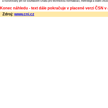
a rozšiřovány jen se souhlasem Úřadu pro technickou normalizaci, metrologii a státní zkuš
Konec náhledu - text dále pokračuje v placené verzi ČSN v
Zdroj:
www.cni.cz