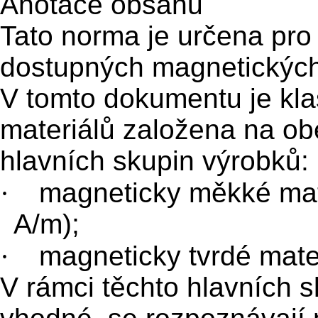
Anotace obsahu
Tato norma je určena pro 
dostupných magnetických
V tomto dokumentu je kla
materiálů založena na o
hlavních skupin výrobků:
·
magneticky měkké mate
A/m);
·
magneticky tvrdé mater
V rámci těchto hlavních s