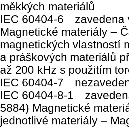
měkkých materiálů
IEC 60404-6 zavedena v
Magnetické materiály – Č
magnetic
kých vlastností
a práškových materiálů př
až 200 kHz s
použitím tor
IEC 60404-7 nezavede
IEC 60404-8-1 zavedena
5884) Magnetické materiá
jednotlivé materiály – Ma