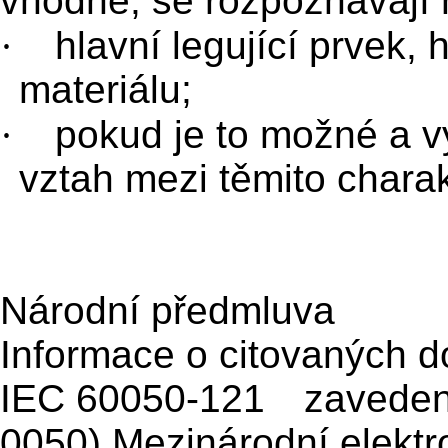
vhodné, se rozpoznávají n
·
hlavní legující prvek, h
materiálu;
·
pokud je to možné a vy
vztah mezi těmito charak
Národní předmluva
Informace o citovaných 
IEC 60050-121 zaveden
0050) Mezinárodní elektr