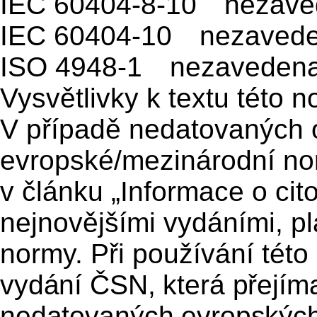
IEC 60404-8-10 nezave
IEC 60404-10 nezaved
ISO 4948-1 nezaveden
Vysvětlivky k textu této 
V případě nedatovaných 
evropské/mezinárodní n
v článku „Informace o ci
nejnovějšími vydáními, pl
normy. Při používání této
vydání ČSN, která přejíma
nedatovaných evropských