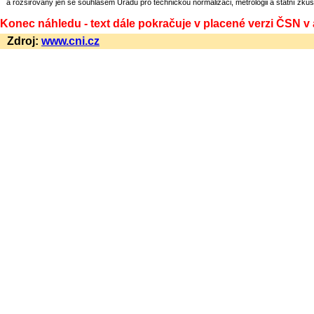
a rozšiřovány jen se souhlasem Úřadu pro technickou normalizaci, metrologii a státní zkuš
Konec náhledu - text dále pokračuje v placené verzi ČSN v
Zdroj:
www.cni.cz