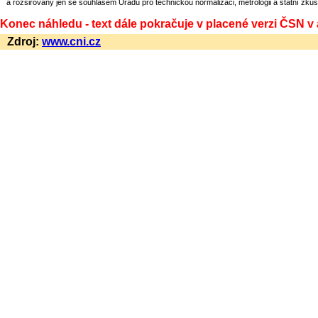
a rozšiřovány jen se souhlasem Úřadu pro technickou normalizaci, metrologii a státní zkuš
Konec náhledu - text dále pokračuje v placené verzi ČSN v
Zdroj:
www.cni.cz