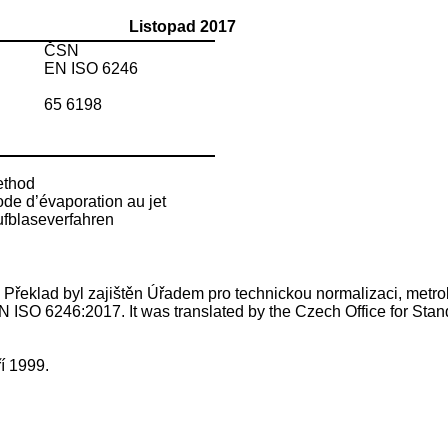
Listopad 2017
ČSN
EN ISO 6246
65 6198
ethod
de d’évaporation au jet
ufblaseverfahren
klad byl zajištěn Úřadem pro technickou normalizaci, metrologii
 ISO 6246:2017. It was translated by the Czech Office for Stand
í 1999.