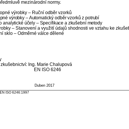
předmluvě mezinárodní normy.
pné výrobky – Ruční odběr vzorků
é výrobky – Automatický odběr vzorků z potrubí
analytické účely – Specifikace a zkušební metody
ky – Stanovení a využití údajů shodnosti ve vztahu ke zkuš
í sklo – Odměrné válce dělené
y
í zkušebnictví: Ing. Marie Chalupová
 ISO 6246
NORM
Duben 2017
246:1997