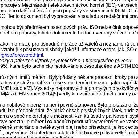
pracuje s Mezinárodní elektrotechnickou komisí (IEC) ve všech 
pro jeho další udržování jsou popsány ve směrnicích ISO/IEC, 
SO. Tento dokument byl vypracován v souladu s redakčními prav
mohou být předmětem patentových práv. ISO nelze činit odpověd
ých během přípravy tohoto dokumentu budou uvedeny v úvodu a/
jako informace pro usnadnění práce uživatelů a neznamená sch
 vztahují k posuzování shody, jakož i informace o tom, jak ISO 
rg/iso/foreword.html
.
bky a příbuzné výrobky syntetického a biologického původu
1995), které bylo technicky revidováno a zesouladěno s ASTM D3
různých limitů měření. Byly přidány některé procesní kroky pro 
sahovaly složky nalézající se v moderním benzinu, jako napříkla
/E1 studie[3]. Výsledky nepromytých a promytých pryskyřičných
TM[4]
a CEN v roce 2014[5]
vedly k rozšíření předmětu normy na
automobilovém benzinu není pevně stanoven. Bylo
prokázáno, že
ípadů lze předpokládat, že nízký obsah pryskyřičných látek bude
sama o sobě ne
koreluje s možností vzniku úsad v palivovém sys
ilový benzin, je měření oxidačních produktů vytvořených ve v
rně smícháno s netěkavými oleji nebo přísadami, je krok extr
iál, pryskyřice. S ohledem na letecké turbinové palivo velké mn