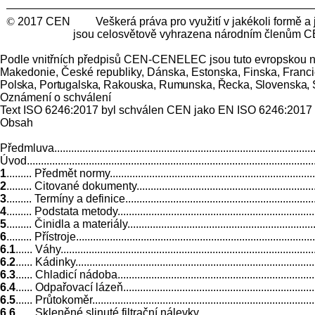
©
2017 CEN Veškerá práva pro využití v jakékoli form
jsou celosvětově vyhrazena národním členům C
Podle vnitřních předpisů CEN-CENELEC jsou tuto evropskou nor
Makedonie, České republiky, Dánska, Estonska, Finska, Francie,
Polska, Portugalska, Rakouska, Rumunska, Řecka, Slovenska, 
Oznámení o schválení
Text ISO 6246:2017 byl schválen CEN jako EN ISO 6246:2017 b
Obsah
Předmluva.................................................................................................
Úvod........................................................................................................
1
......... Předmět normy...............................................................................
2
......... Citované dokumenty.......................................................................
3
......... Termíny a definice.........................................................................
4
......... Podstata metody............................................................................
5
......... Činidla a materiály.........................................................................
6
......... Přístroje.......................................................................................
6.1
...... Váhy............................................................................................
6.2
...... Kádinky........................................................................................
6.3
...... Chladicí nádoba............................................................................
6.4
...... Odpařovací lázeň...........................................................................
6.5
...... Průtokoměr...................................................................................
6.6
...... Skleněné slinuté filtrační nálevky....................................................