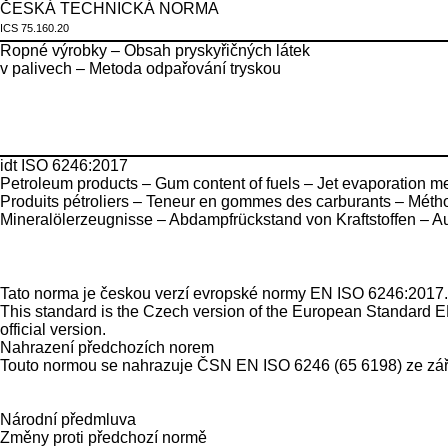
ČESKÁ TECHNICKÁ NORMA
ICS 75.160.20
Ropné výrobky – Obsah pryskyřičných látek
v palivech – Metoda odpařování tryskou
idt ISO 6246:2017
Petroleum products – Gum content of fuels – Jet evaporation m
Produits pétroliers – Teneur en gommes des carburants – Métho
Mineralölerzeugnisse – Abdampfrückstand von Kraftstoffen – A
Tato norma je českou verzí evropské normy EN ISO 6246:2017. Pře
This standard is the Czech version of the European Standard EN
official version.
Nahrazení předchozích norem
Touto normou se nahrazuje ČSN EN ISO 6246 (65 6198) ze zář
Národní předmluva
Změny proti předchozí normě