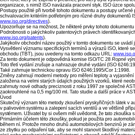
organizace, s nimiž ISO navázala pracovní styk. ISO úzce spolu
Postupy použité při tvorbě tohoto dokumentu a postupy určené 
schvalovacím kritériím potřebným pro různé druhy dokumentů I
www.iso.org/directives
).
Upozorňuje se na možnost, že některé prvky tohoto dokumentu 
Podrobnosti o jakýchkoliv patentových právech identifikovan
www.iso.org/patents
).
Jakýkoliv obchodní název použitý v tomto dokumentu se uvádí 
Vysvětlení významu specifických termínů a výrazů ISO, které se
obchodu (TBT), jsou uvedeny na tomto odkazu URL:
www.iso.o
Za tento dokument je odpovědná komise ISO/TC 28
Ropné výro
Toto třetí vydání zrušuje a nahrazuje druhé vydání (ISO 6246:
Také zahrnuje technickou opravu ISO 6246:1995/Cor 1:1998.
Změny zahrnují moderní metody pro měření teploty
a vyjasnění 
založena na velmi starých údajích použitých vzorků, které neob
zahrnuty nové odhady preciznosti z roku 1997 ze společné ASTM
zaokrouhlené na 0,5 mg/100 ml. Tato studie a další práce v AS
Úvod
Skutečný význam této metody zkoušení pryskyřičných látek v 
v palivovém systému a zalepení sa
cích ventilů a ve většině př
systémem. Uživatel by si ovšem měl uvědomit, že tato zkouška 
Primárním účelem této zkoušky, pokud je použita pro automob
během ní. Protože mnoho druhů automobilových benzinů je zámě
ze zbytku po odpaření tak, aby se mohl stanovit škodlivý mater