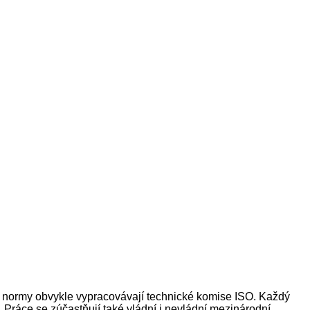
 normy obvykle vypracovávají technické komise ISO. Každý
. Práce se zúčastňují také vládní i nevládní mezinárodní