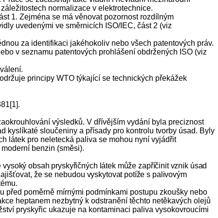
záležitostech normalizace v elektrotechnice.
část 1. Zejména se má věnovat pozornost rozdílným
idly uvedenými ve směrnicích ISO/IEC, část 2 (viz
nou za identifikaci jakéhokoliv nebo všech patentových práv.
nebo v seznamu patentových prohlášení obdržených ISO (viz
válení.
dodržuje principy WTO týkající se technických překážek
81[1].
zaokrouhlování výsledků. V dřívějším vydání byla preciznost
d kyslíkaté sloučeniny a přísady pro kontrolu tvorby úsad. Byly
 látek pro neletecká paliva se mohou nyní vyjádřit
 moderní benzin (směsi).
 vysoký obsah pryskyřičných látek může zapříčinit vznik úsad
 zajišťovat, že se nebudou
vyskytovat potíže s palivovým
tému.
zorku před poměrně mírnými podmínkami postupu zkoušky nebo
akce heptanem nezbytný k odstranění těchto netěkavých olejů
ožství pryskyřic ukazuje na kontaminaci paliva vysokovroucími