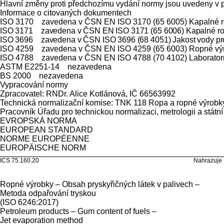
Hlavní změny proti předchozímu vydání normy jsou uvedeny v 
Informace o citovaných dokumentech
ISO 3170 zavedena v ČSN EN ISO 3170 (65 6005) Kapalné ro
ISO 3171 zavedena v ČSN EN ISO 3171 (65 6006) Kapalné ropn
ISO 3696 zavedena v ČSN ISO 3696 (68 4051) Jakost vody pro 
ISO 4259 zavedena v ČSN EN ISO 4259 (65 6003) Ropné výrob
ISO 4788 zavedena v ČSN EN ISO 4788 (70 4102) Laboratorn
ASTM E2251-14 nezavedena
BS 2000 nezavedena
Vypracování normy
Zpracovatel: RNDr. Alice Kotlánová, IČ 66563992
Technická normalizační komise: TNK 118 Ropa a ropné výrobk
Pracovník Úřadu pro technickou normalizaci, metrologii a státn
EVROPSKÁ NORMA EN
EUROPEAN STANDARD
NORME EUROPÉENNE
EUROPÄISCHE 
ICS 75.160.20 Nahrazuje EN ISO 6
Ropné výrobky – Obsah pryskyřičných látek v palivech –
Metoda odpařování tryskou
(ISO 6246:2017)
Petroleum products – Gum content of fuels –
Jet evaporation method