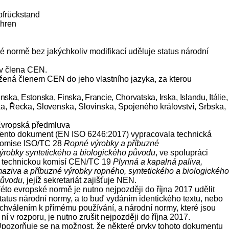
pfrückstand
ahren
 normě bez jakýchkoliv modifikací uděluje status národní
iv člena CEN.
ožená členem CEN do jeho vlastního jazyka, za kterou
nska, Estonska, Finska, Francie, Chorvatska, Irska, Islandu, Itálie,
a, Řecka, Sloven
ska, Slovinska, Spojeného království, Srbska,
vropská předmluva
ento dokument (EN ISO 6246:2017) vypracovala technická
omise ISO/TC 28
Ropné výrobky a příbuzné
ýrobky syntetického a biologického původu
, ve spolupráci
 technickou komisí CEN/TC 19
Plynná a kapalná paliva,
aziva a příbuzné výrobky ropného, syntetického a biologického
ůvodu
, jejíž sekretariát zajišťuje NEN.
éto evropské normě je nutno nejpozději do října 2017 udělit
tatus národní normy, a to buď vydáním identického textu, nebo
chválením k přímému používání, a národní normy, které jsou
 ní v rozporu, je nutno zrušit nejpozději do října 2017.
pozorňuje se na možnost, že některé prvky tohoto dokumentu