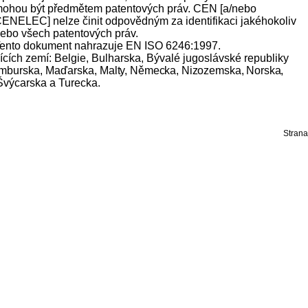
ohou být předmětem patentových práv. CEN [a/nebo
ENELEC] nelze činit odpovědným za identifikaci jakéhokoliv
ebo všech patentových práv.
ento dokument nahrazuje EN ISO 6246:1997.
ích zemí: Belgie, Bulharska, Bývalé jugoslávské republiky
ucemburska, Maďarska,
Malty, Německa, Nizozemska, Norska,
Švýcarska a Turecka.
Strana