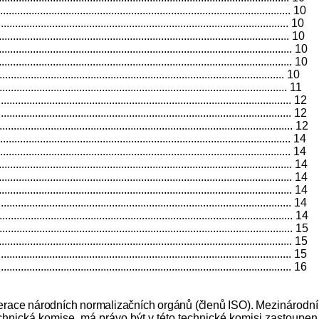
.................................................................................................. 10
................................................................................................. 10
................................................................................................ 10
................................................................................................. 10
.................................................................................................... 10
.................................................................................. 10
..................................................................................... 11
.................................................................................................... 12
................................................................................................ 12
..................................................................................................... 12
......................................................................................... 14
................................................................................................ 14
.................................................................................................. 14
................................................................................................. 14
................................................................................................ 14
.................................................................................................... 14
.................................................................................................... 14
........................................................................................................ 15
........................................................................................................ 15
................................................................................................ 15
.................................................................................................... 16
derace národních normalizačních orgánů (členů ISO).
Mezinárodní
echnická komise, má právo být v této technické komisi zastoupen