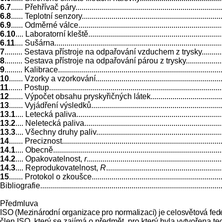
6.7
...... Přehřívač páry..............................................................................
6.8
...... Teplotní senzory...........................................................................
6.9
...... Odměrné válce..............................................................................
6.10
.... Laboratorní kleště.........................................................................
6.11
.... Sušárna.......................................................................................
7
......... Sestava přístroje na odpařování vzduchem z trysky............................
8
......... Sestava přístroje na odpařování párou z trysky..................................
9
......... Kalibrace.....................................................................................
10
....... Vzorky a vzorkování......................................................................
11
....... Postup.........................................................................................
12
....... Výpočet obsahu pryskyřičných látek.................................................
13
....... Vyjádření výsledků........................................................................
13.1
.... Letecká paliva..............................................................................
13.2
....
Neletecká paliva...........................................................................
13.3
.... Všechny druhy paliv......................................................................
14
....... Preciznost...................................................................................
14.1
....
Obecně........................................................................................
14.2
.... Opakovatelnost,
r
...................................................................
14.3
.... Reprodukovatelnost,
R
.........................................................
15
....... Protokol o zkoušce........................................................................
Bibliografie..............................................................................................
Předmluva
ISO (Mezinárodní organizace pro normalizaci) je celosvětová fe
člen ISO, který se zajímá o předmět, pro který byla vytvořena t