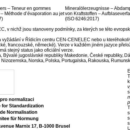
liers – Teneur en gommes
Mineralölerzeugnisse – Abdam
 – Méthode d’évaporation au jet
von Kraftstoffen – Aufblaseverf
7)
(ISO 6246:2017)
 v nichž jsou stanoveny podmínky, za kterých se této evropské
et na vyžádání v Řídicím centru CEN-CENELEC nebo u kteréhokol
lické, francouzské, německé). Verze v každém jiném jazyce přel
 stejný status jako oficiální verze.
a, Bývalé jugoslávské republiky Makedonie, České
republiky, Dá
 Nizozemska, Norska, Polska, Portugalska, Rakouska, Rumunsk
E
T
k
v
s
m
pro normalizaci
p
for Standardization
T
de Normalisation
s
s
itee für Normung
s
enue Marnix 17, B-1000 Brusel
U