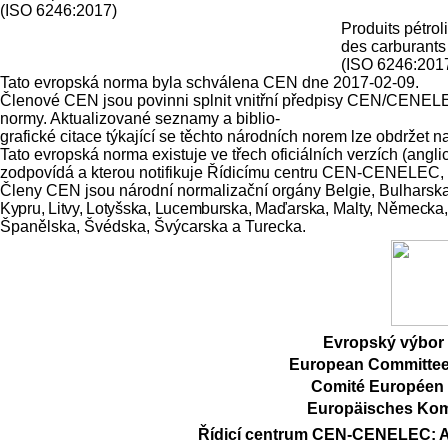
(ISO 6246:2017)
Produits pétro
des carburants
(ISO 6246:201
Tato evropská norma byla schválena CEN dne 2017-02-09.
Členové CEN jsou povinni splnit vnitřní předpisy CEN/CENELEC,
normy. Aktualizované seznamy a biblio-
grafické citace týkající se těchto národních norem lze obdrž
Tato evropská norma existuje ve třech oficiálních verzích (ang
zodpovídá a kterou notifikuje Řídicímu centru CEN-CENELEC, má
Členy CEN jsou národní normalizační orgány Belgie, Bulharsk
Kypru, Litvy, Lotyšska, Lucemburska,
Maďarska, Malty, Německa,
Španělska, Švédska, Švýcarska a Turecka.
Evropský výbor 
European Committee 
Comité Européen 
Europäisches Kom
Řídicí centrum CEN-CENELEC: Av