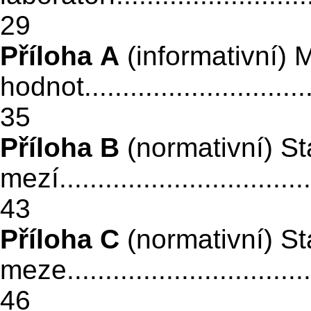
29
Příloha A
(informativní) 
hodnot................................
35
Příloha B
(normativní) St
mezí...................................
43
Příloha C
(normativní) St
meze...................................
46