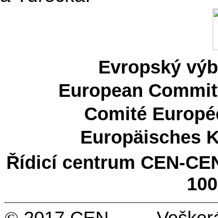
Evropský výb
European Committ
Comité Europé
Europäisches 
Řídicí centrum CEN-CE
100
2017 CEN Veškerá práv
©