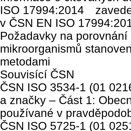
ISO 17994:2014 zaved
v ČSN EN ISO 17994:2014
Požadavky na porovnání r
mikroorganismů stanoven
metodami
Souvisící ČSN
ČSN ISO 3534-1 (01 0216
a značky – Část 1: Obecné
používané v pravděpodob
ČSN ISO 5725-1 (01 025