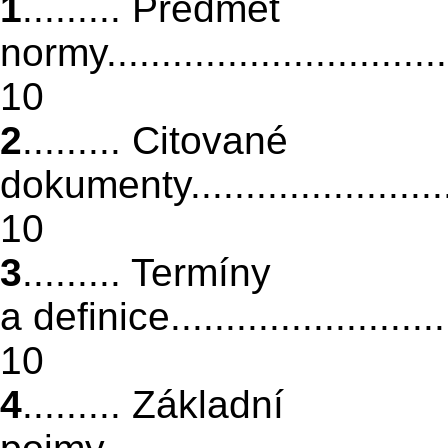
1
......... Předmět
normy..................................
10
2
......... Citované
dokumenty.............................
10
3
......... Termíny
a definice.............................
10
4
......... Základní