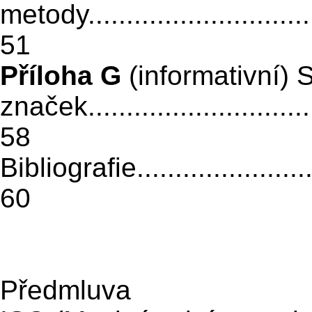
metody
.............................
51
Příloha G
(informativní)
značek.................................
58
Bibliografie...........................
60
Předmluva