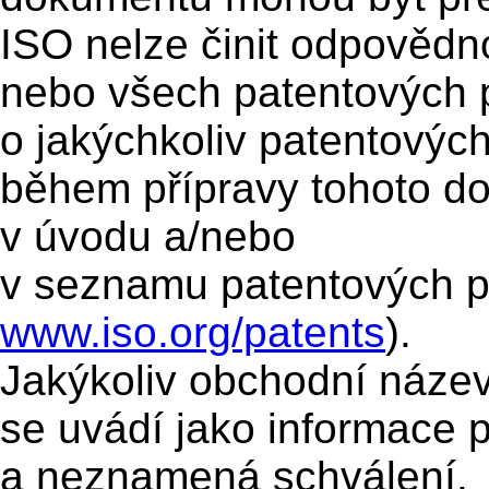
ISO nelze činit odpovědno
nebo všech patentových p
o jakýchkoliv patentovýc
během přípravy tohoto 
v úvodu a/nebo
v seznamu patentových p
www.iso.org/patents
).
Jakýkoliv obchodní náze
se uvádí jako informace 
a neznamená schválení.