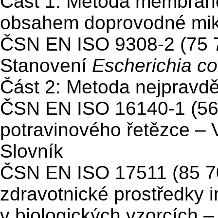
Část 1: Metoda membránov
obsahem doprovodné mikr
ČSN EN ISO 9308-2 (75 
Stanovení
Escherichia col
Část 2: Metoda nejpravd
ČSN EN ISO 16140-1 (56
potravinového řetězce – 
Slovník
ČSN EN ISO 17511 (85 7
zdravotnické prostředky in
v biologických vzorcích 