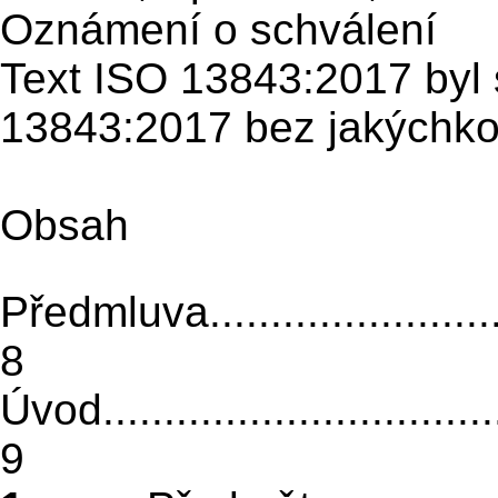
Oznámení o schválení
Text ISO 13843:2017 byl
13843:2017 bez jakýchkol
Obsah
Předmluva..............................
8
Úvod...................................
9