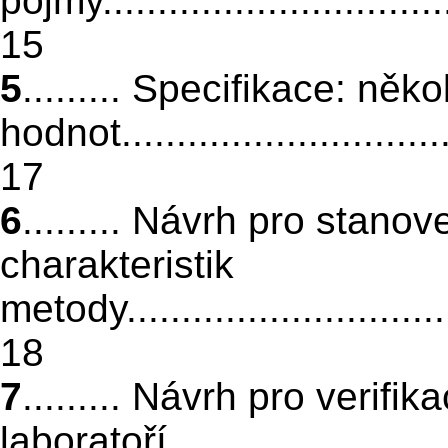
pojmy..................................
15
5
......... Specifikace: ně
hodnot.................................
17
6
......... Návrh pro stano
charakteristik
metody................................
18
7
......... Návrh pro verifi
laboratoří.............................