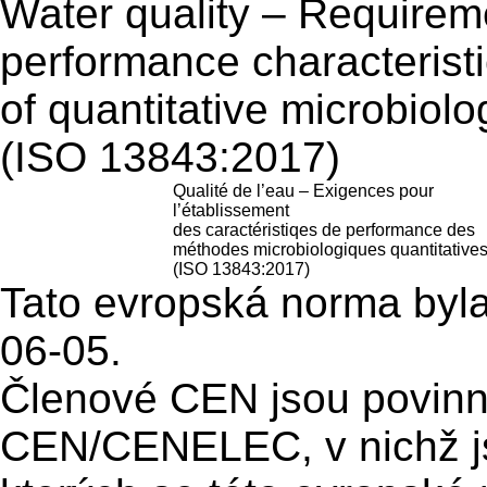
Water quality – Requireme
performance characterist
of quantitative microbiol
(ISO 13843:2017)
Qualité de l’eau – Exigences pour
l’établissement
des caractéristiqes de performance des
méthodes microbiologiques quantitative
(ISO 13843:2017)
Tato evropská norma byl
06-05.
Členové CEN jsou povinni 
CEN/CENELEC, v nichž j