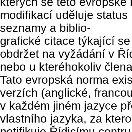
kterých se této evropské
modifikací uděluje status
seznamy a biblio-
grafické citace týkající 
obdržet na vyžádání v 
nebo u kteréhokoliv člen
Tato evropská norma exist
verzích (anglické, franc
v každém jiném jazyce p
vlastního jazyka, za kter
notifikuje Řídicímu cen