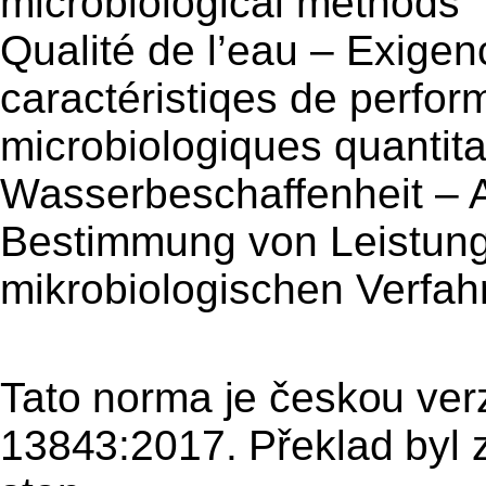
microbiological methods
Qualité de
l’
eau – Exigen
caractéristiqes de perfo
microbiologiques quantita
Wasserbeschaffenheit – 
Bestimmung von Leistung
mikrobiologischen Verfah
Tato norma je českou ve
13843:2017. Překlad byl 