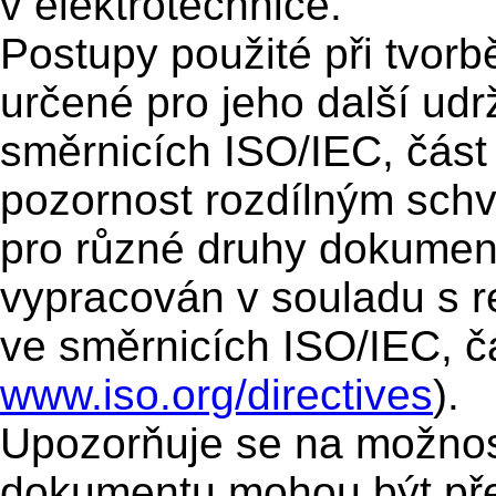
v elektrotechnice.
Postupy použité při tvor
určené pro jeho další ud
směrnicích ISO/IEC, čás
pozornost rozdílným schv
pro různé druhy dokumen
vypracován v souladu s r
ve směrnicích ISO/IEC, čá
www.iso.org/directives
).
Upozorňuje se na možnost
dokumentu mohou být př