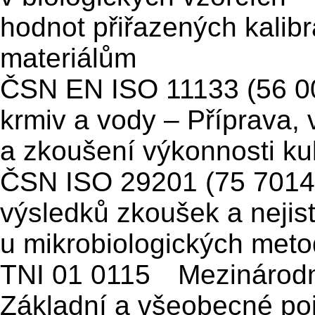
hodnot přiřazených kalib
materiálům
ČSN EN ISO 11133 (56 00
krmiv a vody – Příprava,
a zkoušení výkonnosti ku
ČSN ISO 29201 (75 7014) 
výsledků zkoušek a nejis
u mikrobiologických meto
TNI 01 0115 Mezinárodní
Základní a všeobecné poj