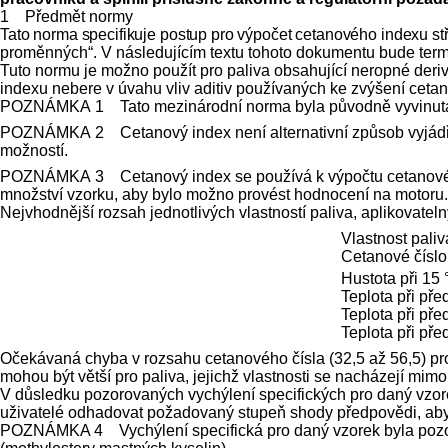
1 Předmět normy
Tato norma specifikuje postup pro výpočet cetanového indexu st
proměnných“. V následujícím textu tohoto dokumentu bude term
Tuto normu je možno použít pro paliva obsahující neropné derivá
indexu nebere v úvahu vliv aditiv používaných ke zvýšení cetan
POZNÁMKA 1
Tato mezinárodní norma byla původně vyvinuta z
POZNÁMKA 2
Cetanový index není alternativní způsob vyjá
možností.
POZNÁMKA 3
Cetanový index se používá k výpočtu cetanovéh
množství vzorku, aby bylo možno provést hodnocení na motoru.
Nejvhodnější rozsah jednotlivých vlastností paliva, aplikovateln
Vlastnost paliv
Cetanové číslo
Hustota při 15 
Teplota při pře
Teplota při pře
Teplota při pře
Očekávaná chyba v rozsahu cetanového čísla (32,5 až 56,5) pr
mohou být větší pro paliva, jejichž vlastnosti se nacházejí mimo
V důsledku pozorovaných vychýlení specifických pro daný vzore
uživatelé odhadovat požadovaný stupeň shody předpovědi, aby s
POZNÁMKA 4 Vychýlení specifická pro daný vzorek byla pozor