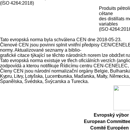
(ISO 4264:2018)
Produits pétrol
cétane
des distillats 
variables
(ISO 4264:201
Tato evropská norma byla schválena CEN dne 2018-05-23.
Členové CEN jsou povinni splnit vnitřní předpisy CEN/CENELEC,
normy. Aktualizované seznamy a biblio-
grafické citace týkající se těchto národních norem lze obdrž
Tato evropská norma existuje ve třech oficiálních verzích (ang
zodpovídá a kterou notifikuje Řídicímu centru CEN-CENELEC, má
Členy CEN jsou národní normalizační orgány Belgie, Bulharsk
Kypru, Litvy, Lotyšska, Lucemburska,
Maďarska, Malty, Německa,
Španělska, Švédska, Švýcarska a Turecka.
Evropský výbor 
European Committee 
Comité Européen 