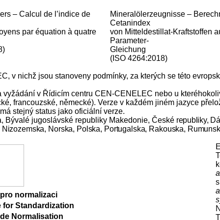
iers – Calcul de l’indice de
Mineralölerzeugnisse – Berec
Cetanindex
moyens par équation à quatre
von Mitteldestillat-Kraftstoffen a
Parameter-
8)
Gleichung
(ISO 4264:2018)
 v nichž jsou stanoveny podmínky, za kterých se této evropské
et na vyžádání v Řídicím centru CEN-CENELEC nebo u kteréhokol
lické, francouzské, německé). Verze v každém jiném jazyce přel
 stejný status jako oficiální verze.
a, Bývalé jugoslávské republiky Makedonie, České
republiky, Dá
 Nizozemska, Norska, Polska, Portugalska, Rakouska, Rumunsk
E
T
k
a
s
a
pro normalizaci
s
for Standardization
de Normalisation
T