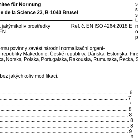
s
itee für Normung
s
e de la Science 23, B-1040 Brusel
s
U
ě a jakýmikoliv prostředky Ref. č. EN ISO 4264:2018 E
m
EN.
o
p
rmu povinny zavést národní normalizační orga
ni-
republiky Makedonie, České republiky, Dánska, Estonska, Finska,
a, Norska, Polska, Portugalska, Rakouska, Rumunska, Řecka, S
ez jakýchkoliv modifikací.
.................................................................................................... 6
................................................................................................. 7
................................................................................................ 7
.................................................................................................. 8
.................................................................................................. 8
....................................................................................................... 8
...................................................................................................... 8
................................................................................................. 9
...................................................................................................... 9