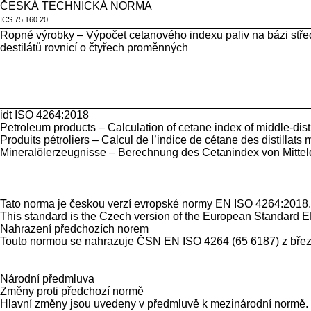
ČESKÁ TECHNICKÁ NORMA
ICS 75.160.20
Ropné výrobky – Výpočet cetanového indexu paliv na bázi stře
destilátů rovnicí o čtyřech proměnných
idt ISO 4264:2018
Petroleum products – Calculation of cetane index of middle-disti
Produits pétroliers – Calcul de l’indice de cétane des distillat
Mineralölerzeugnisse – Berechnung des Cetanindex von Mittelde
Tato norma je českou verzí evropské normy EN
ISO 4264:2018
This standard is the Czech version of the European Standard EN 
Nahrazení předchozích norem
Touto normou se nahrazuje ČSN EN ISO 4264 (65 6187) z bře
Národní předmluva
Změny proti předchozí normě
Hlavní změny jsou uvedeny v předmluvě k mezinárodní normě.