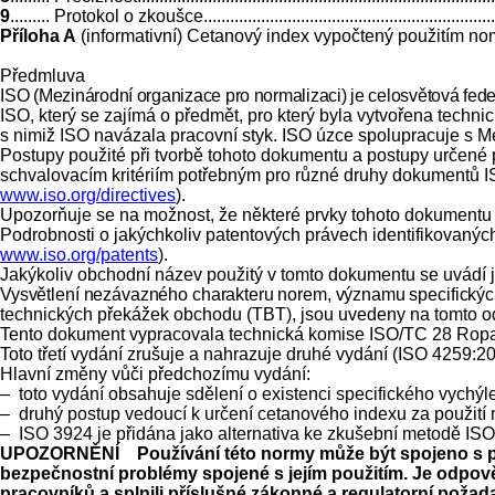
9
......... Protokol o zkoušce.........................................................................
Příloha A
(informativní) Cetanový index vypočtený použitím nomogramů..........
Předmluva
I
SO (Mezinárodní organizace pro normalizaci) je celosvětová fed
ISO, který se zajímá o předmět, pro který byla vytvořena techni
s nimiž ISO navázala pracovní styk. ISO úzce spolupracuje s Me
Postupy použité při tvorbě tohoto dokumentu a postupy určené 
schvalovacím kritériím potřebným pro různé druhy dokumentů I
www.iso.org/directives
).
Upozorňuje se na možnost, že některé prvky tohoto dokumentu 
Podrobnosti o jakýchkoliv patentových právech identifikovan
www.iso.org/patents
).
Jakýkoliv obchodní název použitý v tomto dokumentu se uvádí 
Vysvětlení nezávazného charakteru norem, významu specifických 
technických překážek obchodu (TBT), jsou uvedeny na tomto
Tento dokument vypracovala technická komise ISO/TC 28 Ropa a
Toto třetí vydání zrušuje a nahrazuje druhé vydání (ISO 4259:20
Hlavní změny vůči předchozímu vydání:
–
toto vydání obsahuje sdělení o existenci specifického vychýle
–
druhý postup vedoucí k určení cetanového indexu za použití 
–
ISO 3924 je přidána jako alternativa ke zkušební metodě IS
UPOZORNĚNÍ Používání této normy může být spojeno s pou
bezpečnostní problémy spojené s jejím použitím. Je odpověd
pracovníků a splnili příslušné zákonné a regulatorní požad