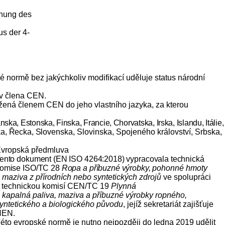
hnung des
us der 4-
 normě bez jakýchkoliv modifikací uděluje status národní
iv člena CEN.
ožená členem CEN do jeho vlastního jazyka, za kterou
nska, Estonska, Finska, Francie, Chorvatska, Irska, Islandu, Itálie,
a, Řecka, Sloven
ska, Slovinska, Spojeného království, Srbska,
vropská předmluva
ento dokument (EN ISO 4264:2018) vypracovala technická
omise ISO/TC 28
Ropa a příbuzné výrobky, po
honné hmoty
 maziva z přírodních nebo syntetických zdrojů
ve spolupráci
 technickou komisí CEN/TC 19
Plynná
 kapalná paliva, maziva a příbuzné výrobky ropného,
yntetického a biologického původu
, jejíž sekretariát zajišťuje
NEN.
éto evropské normě je nutno nejpozději do ledna 2019 udělit