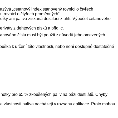
azývá „cetanový index stanovený rovnicí o čtyřech
 rovnicí o čtyřech proměnných“.
díky ani paliva získaná destilací z uhlí. Výpočet cetanového
iváty z dehtových písků a břidlic.
etanového čísla musí být použit z důvodů jeho omezených
uška k určení této vlastnosti, nebo není dostupné dostatečné
notky pro 65 % zkoušených paliv na bázi destilátů. Chyby
 vlastnosti paliva nacházejí v rozsahu aplikace. Proto mohou