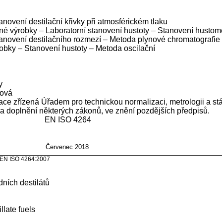
ení destilační křivky při atmosférickém tlaku
výrobky – Laboratorní stanovení hustoty – Stanovení husto
anovení destilačního rozmezí – Metoda plynové chromatografie
y – Stanovení hustoty – Metoda oscilační
y
pová
ace zřízená Úřadem pro technickou normalizaci, metrologii a stá
a doplnění některých zákonů, ve znění pozdějších předpisů.
ISO 4264
ORM
Červenec 2018
264:2007
ních destilátů
llate fuels