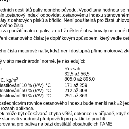
ředních destilátů paliv ropného původu. Vypočí
taná hodnota se n
ín „cetanový index“ odpovídat „cetanovému indexu stanovenému
ty z dehtových písků a břidlic. Není použitelná pro čisté uhlovo
ového čísla.
a použití matrice paliv, z nichž některé obsahovaly neropné der
dření cetanového čísla; je doplňkovým způsobem, který vedle c
o čísla motorové nafty, když není dostupná přímo motorová zko
ý v této mezinárodní normě, je následující:
a
Rozsah
32,5 až 56,5
3
805,0 až 895,0
°C, kg/m
destilování 10 % (
V
/
V
), °C
171 až 259
destilování 50 % (
V
/
V
), °C
212 až 308
destilování 90 % (
V
/
V
), °C
251 až 363
ostřednictvím rovnice cetanového indexu bude menší než ±2 jed
 rozsah aplikace.
k může být očekávaná chyba větší, dokonce i v případě, když se
tanovili vhodnost předpovědi pro praktické použití.
ována pro paliva na bázi destilátů obsahujících FAME