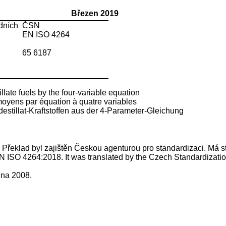
Březen 2019
dních
ČSN
EN ISO 4264
65 6187
llate fuels by the four-variable equation
s moyens par équation à quatre variables
stillat-Kraftstoffen aus der 4-Parameter-Gleichung
. Překlad byl zajištěn Českou agenturou pro standardizaci. Má ste
ISO 4264:2018. It was translated by the Czech Standardization A
zna 2008.