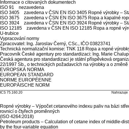
Informace o citovaných dokumentech
ISO 91 nezavedena
ISO 3405 zavedena v ČSN EN ISO 3405 Ropné výrobky – Stanov
ISO 3675 zavedena v ČSN EN ISO 3675 Ropa a kapalné ropné 
ISO 3924 zavedena v ČSN EN ISO 3924
Ropné výrobky – St
ISO 12185 zavedena v ČSN EN ISO 12185 Ropa a ropné výrobk
U-trubice
Vypracování normy
Zpracovatel: Ing. Jaroslav Černý, CSc., IČO 03823741
Technická normalizační komise: TNK 118 Ropa a ropné výrobk
Pracovník České agentury pro standardizaci: Ing. Marie Chalu
Česká agentura pro standardizaci je státní příspěvková organiz
22/1997 Sb., o technických požadavcích na výrobky a o změně 
EVROPSKÁ NORMA EN 
EUROPEAN STANDARD
NORME EUROPÉENNE
EUROPÄISCHE N
ICS 75.160.20 Nahrazuje EN ISO 4
Ropné výrobky – Výpočet cetanového indexu paliv na bázi střed
rovnicí o čtyřech proměnných
(ISO 4264:2018)
Petroleum products – Calculation of cetane index of middle-disti
by the four-variable equation