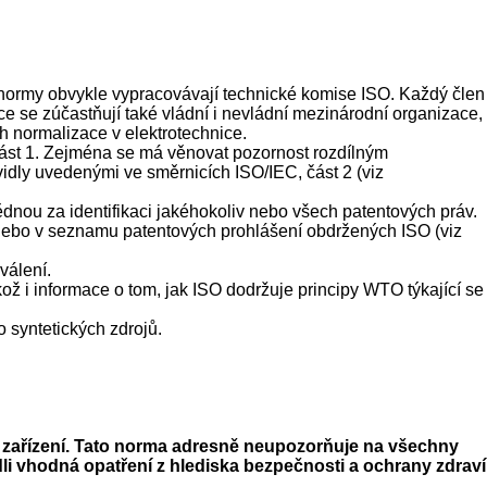
normy obvykle vypracovávají technické komise ISO. Každý člen
ce se zúčastňují také vládní i nevládní mezinárodní organizace,
h normalizace v elektrotechnice.
část 1. Zejména se má věnovat pozornost rozdílným
idly uvedenými ve směrnicích ISO/IEC, část 2 (viz
nou za identifikaci jakéhokoliv nebo všech patentových práv.
nebo v seznamu patentových prohlášení obdržených ISO (viz
válení.
ož i informace o tom, jak ISO dodržuje principy WTO týkající se
syntetických zdrojů.
ařízení. Tato norma adresně neupozorňuje na všechny
li vhodná opatření z hlediska bezpečnosti a ochrany zdraví