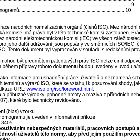
................................................................................................. 9
.......................................................................... 10
erace národních normalizačních orgánů (členů ISO).
Mezinárodní 
cká komise, má právo být v této technické komisi zastoupen. Prá
zinárodní elektrotechnickou komisí (IEC) ve všech záležitostec
pro jeho další udržování jsou popsány ve směrnicích ISO/IEC, 
SO. Tento dokument byl vypracován v souladu s redakčními prav
mohou být předmětem patentových práv. ISO nelze činit odpověd
ých během přípravy tohoto dokumentu budou uvedeny v úvodu a/
jako informace pro usnadnění práce uživatelů a neznamená sch
termínů a výrazů ISO, které se vztahují k po
suzování shody, jak
 odkazu URL:
www.iso.org/iso/foreword.html
.
 příbuzné výrobky, pohonné hmoty a maziva z přírodních nebo 
07), které bylo technicky revidováno.
ní (bias) vzorku
nomogramu je uveden v informativní příloze
O 3405.
žíváním nebezpečných materiálů, pracovních postupů a z
ností uživatelů této normy, aby před jejím použitím proved
avky.