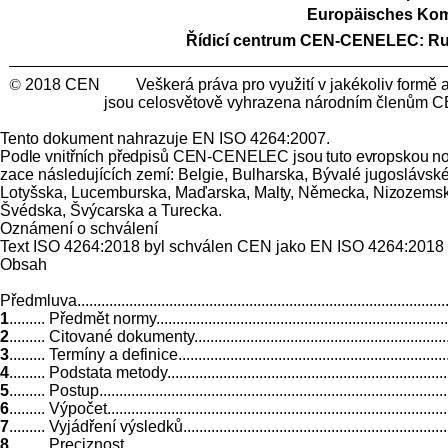
Europäisches Kom
Řídicí centrum CEN-CENELEC:
Ru
©
2018 CEN Veškerá práva pro využití v jakékoliv form
jsou celosvětově vyhrazena národním členům C
Tento dokument nahrazuje EN ISO 4264:2007.
Podle vnitřních předpisů CEN-CENELEC jsou tuto evropskou no
zace následujících zemí: Belgie, Bulharska, Bývalé jugoslávské 
Lotyšska, Lucemburska, Maďarska,
Malty, Německa, Nizozemsk
Švédska, Švýcarska a Turecka.
Oznámení o schválení
Text ISO 4264:2018 byl schválen CEN jako EN ISO 4264:2018 b
Obsah
Předmluva.................................................................................................
1
......... Předmět normy...............................................................................
2
......... Citované dokumenty.......................................................................
3
......... Termíny a definice.........................................................................
4
......... Podstata metody............................................................................
5
......... Postup.........................................................................................
6
......... Výpočet........................................................................................
7
......... Vyjádření výsledků.........................................................................
8
......... Preciznost....................................................................................