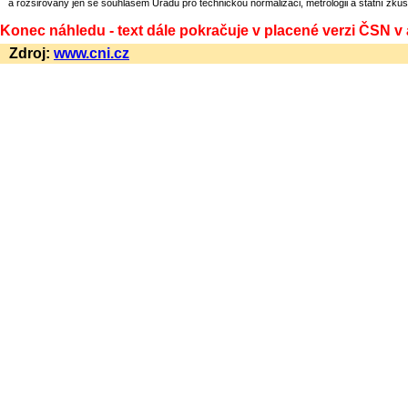
a rozšiřovány jen se souhlasem Úřadu pro technickou normalizaci, metrologii a státní zkuš
Konec náhledu - text dále pokračuje v placené verzi ČSN v
Zdroj:
www.cni.cz