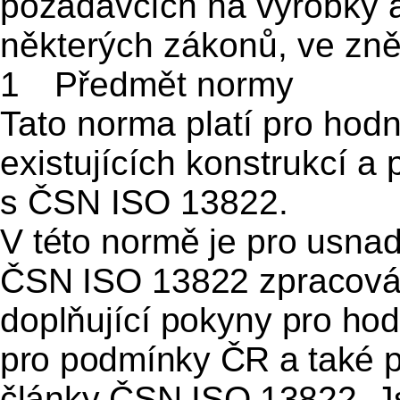
požadavcích
na výrobky 
některých zákonů, ve zně
1
Předmět normy
Tato norma platí pro hodn
existujících konstrukcí a
s ČSN ISO 13822.
V této normě je pro usna
ČSN ISO 13822 zpracováno
doplňující pokyny
pro hod
pro podmínky ČR a také p
články ČSN ISO 13822.
Js