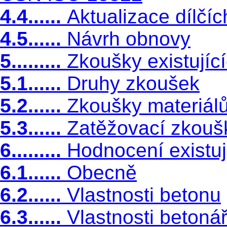
4.4......
Aktualizace dílčíc
4.5......
Návrh obnovy
5.........
Zkoušky existující
5.1......
Druhy zkoušek
5.2......
Zkoušky materiál
5.3......
Zatěžovací zkouš
6.........
Hodnocení existuj
6.1......
Obecně
6.2......
Vlastnosti betonu
6.3......
Vlastnosti betoná