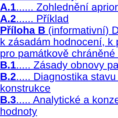
A.1
...... Zohlednění aprio
A.2
...... Příklad
Příloha B
(informativní) 
k zásadám hodnocení, k 
pro památkově chráněné 
B.1
..... Zásady obnovy 
B.2
..... Diagnostika sta
konstrukce
B.3
..... Analytické a ko
hodnoty