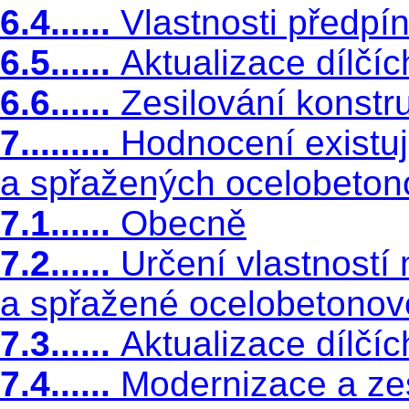
6.4......
Vlastnosti předpí
6.5......
Aktualizace dílčíc
6.6......
Zesilování konstr
7.........
Hodnocení existuj
a spřažených ocelobeton
7.1......
Obecně
7.2......
Určení vlastností 
a spřažené ocelobetonov
7.3......
Aktualizace dílčíc
7.4......
Modernizace a ze