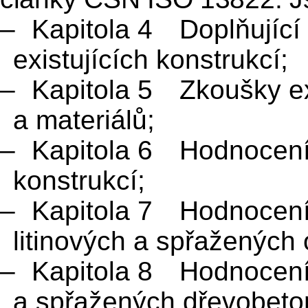
–
Kapitola 4 Doplňujíc
existujících konstrukcí;
–
Kapitola 5 Zkoušky exi
a materiálů;
–
Kapitola 6 Hodnocení 
konstrukcí;
–
Kapitola 7 Hodnocení 
litinových a spřažených
–
Kapitola 8 Hodnocení 
a spřažených dřevobeto