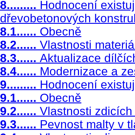
8.........
Hodnocení existu
dřevobetonových konstru
8.1......
Obecně
8.2......
Vlastnosti materi
8.3......
Aktualizace dílčíc
8.4......
Modernizace a zes
9.........
Hodnocení existuj
9.1......
Obecně
9.2......
Vlastnosti zdicích
9.3......
Pevnost malty v t