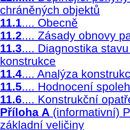
chráněných objektů
11.1
.... Obecně
11.2
.... Zásady obnovy 
11.3
.... Diagnostika sta
konstrukce
11.4
.... Analýza konstruk
11.5
.... Hodnocení spolehl
11.6
.... Konstrukční opatř
Příloha A
(informativní) P
základní veličiny