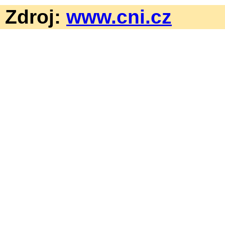
Zdroj:
www.cni.cz