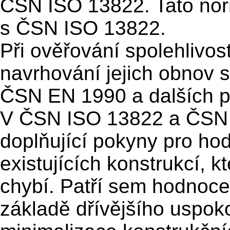
ČSN ISO 13822. Tato nor
s ČSN ISO 13822.
Při ověřování spolehlivost
navrhování jejich obnov 
ČSN EN 1990 a dalších p
V ČSN ISO 13822 a ČSN 
doplňující pokyny pro ho
existujících konstrukcí, 
chybí. Patří sem hodnocen
základě dřívějšího uspok