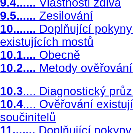
9.4......
Vlastnosti zdiva
9.5......
Zesilování
10.......
Doplňující pokyny
existujících mostů
10.1....
Obecně
10.2....
Metody ověřování 
10.3
.... Diagnostický pr
10.4
.... Ověřování existu
součinitelů
11.......
Doplňující pokyn