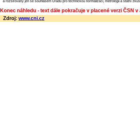
a rozšiřovány jen se souhlasem Úřadu pro technickou normalizaci, metrologii a státní zkuš
Konec náhledu - text dále pokračuje v placené verzi ČSN v
Zdroj:
www.cni.cz