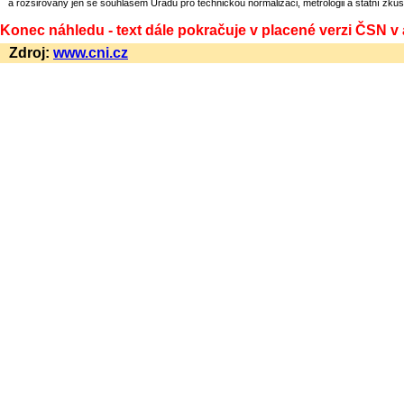
a rozšiřovány jen se souhlasem Úřadu pro technickou normalizaci, metrologii a státní zkuš
Konec náhledu - text dále pokračuje v placené verzi ČSN v
Zdroj:
www.cni.cz