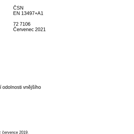
ČSN
EN 13497+A1
72 7106
Červenec 2021
í odolnosti vnějšího
z července 2019.