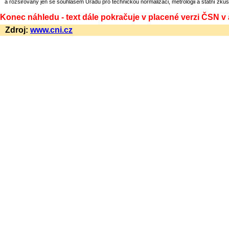
a rozšiřovány jen se souhlasem Úřadu pro technickou normalizaci, metrologii a státní zkuš
Konec náhledu - text dále pokračuje v placené verzi ČSN v
Zdroj:
www.cni.cz