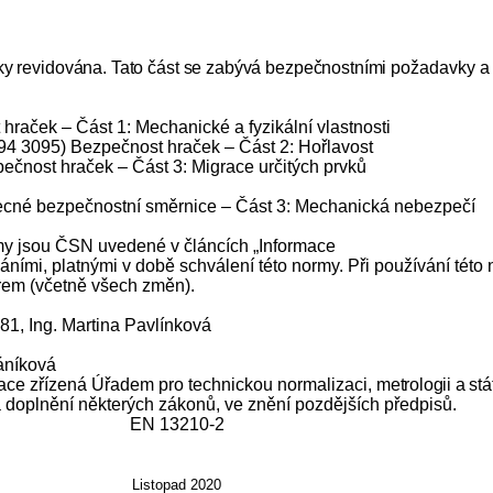
ky revidována. Tato část se zabývá bezpečnostními
požadavky a 
ček – Část 1: Mechanické a fyzikální vlastnosti
3095) Bezpečnost hraček – Část 2: Hořlavost
nost hraček – Část 3: Migrace určitých prvků
cné bezpečnostní směrnice – Část 3: Mechanická nebezpečí
y jsou ČSN uvedené v článcích „Informace
ími, platnými v době schválení této normy. Při používání této n
rem (včetně všech změn).
0381, Ing. Martina Pavlínková
áníková
zace zřízená Úřadem pro technickou normalizaci,
metrologii a st
 doplnění některých zákonů, ve znění pozdějších předpisů.
 13210-2
NORM
Listopad 2020