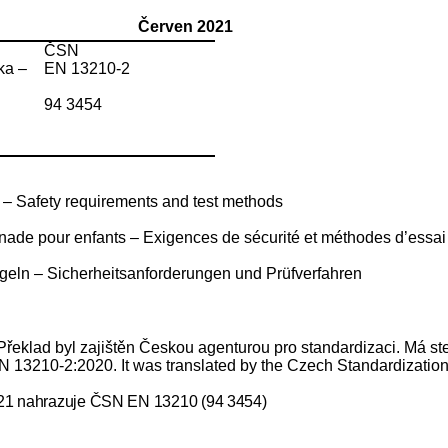
Červen 2021
ČSN
ka –
EN 13210-2
94 3454
 – Safety require
ments and test methods
enade pour enfants – Exigences de sécurité et méthodes d’essai
Zügeln – Sicherheitsanforderungen und Prüfverfahren
klad byl zajištěn Českou agenturou pro standardizaci. Má stejn
13210-2:2020. It was translated by the Czech Standardization Ag
021 nahrazuje ČSN EN 13210 (94 3454)