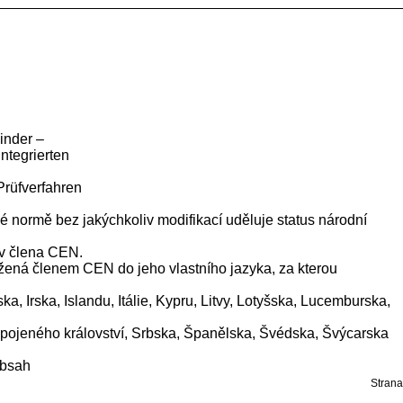
inder –
integrierten
Prüfverfahren
 normě bez jakýchkoliv modifikací uděluje status národní
iv člena CEN.
ožená členem CEN do jeho vlastního jazyka, za kterou
 Irska, Islandu, Itálie, Kypru, Litvy, Lotyšska, Lucemburska,
Spojeného království, Srbska, Španělska, Švédska, Švýcarska
bsah
Strana