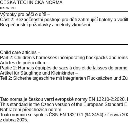
ČESKÁ TECHNICKÁ NORMA
ICS 97.190
Výrobky pro péči o dítě –
Část 2: Bezpečnostní postroje pro děti zahrnující batohy a vodít
Bezpečnostní požadavky a metody zkoušení
Child care articles –
Part 2: Children's harnesses incorporating backpacks and reins
Articles de puériculture –
Partie 2: Harnais équipés de sacs à dos et de laisses de prom
Artikel für Säuglinge und Kleinkinder –
Teil 2: Sicherheitsgeschirre mit integrierten Rucksäcken und 
Tato norma je českou verzí evropské normy EN 13210-2:2020. Pře
This standard is the Czech version of the European Standard EN 
Nahrazení předchozích norem
Touto normou se spolu s ČSN EN 13210-1 (94 3454) z června 2
z dubna 2005.