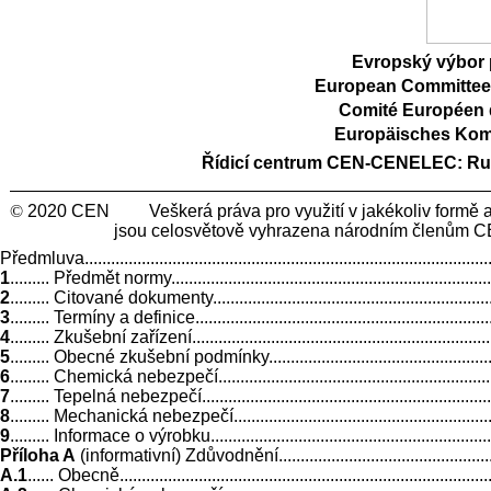
Evropský výbor 
European Committee 
Comité Européen 
Europäisches Kom
Řídicí centrum CEN-CENELEC:
Ru
©
2020 CEN Veškerá práva pro využití v jakékoliv form
jsou celosvětově vyhrazena národním členům C
Předmluva.................................................................................................
1
......... Předmět normy...............................................................................
2
......... Citované dokumenty.......................................................................
3
......... Termíny a definice.........................................................................
4
......... Zkušební zařízení..........................................................................
5
......... Obecné zkušební podmínky.............................................................
6
......... Chemická nebezpečí......................................................................
7
......... Tepelná nebezpečí.........................................................................
8
......... Mechanická nebezpečí...................................................................
9
......... Informace o výrobku......................................................................
Příloha A
(informativní) Zdůvodnění..........................................................
A.1
...... Obecně.......................................................................................