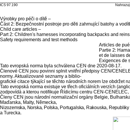
ICS 97.190 Nahrazuje EN 1321
Výrobky pro péči o dítě –
Část 2: Bezpečnostní postroje pro děti zahrnující batohy a vo
Child care articles –
Part 2: Children's harnesses incorporating backpacks and reins
Safety requirements and test methods
Articles de pué
Partie 2: Harn
et de laisses 
Exigences de s
Tato evropská norma byla schválena CEN dne 2020-08-17.
Členové CEN jsou povinni splnit vnitřní předpisy CEN/CENELEC,
normy. Aktualizované seznamy a biblio-
grafické citace týkající se těchto národních norem lze obdrž
Tato evropská norma existuje ve třech oficiálních verzích (ang
zodpovídá a kterou notifikuje Řídicímu centru CEN-CENELEC, má
Členy CEN jsou národní normalizační orgány Belgie, Bulharska, 
Maďarska, Malty, Německa,
Nizozemska, Norska, Polska, Portugalska, Rakouska, Republik
a Turecka.