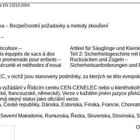
0:2004
dítka – Bezpečnostní požadavky a metody zkoušení
 –
riculture –
Artikel für Säuglinge und Kleink
ais équipés de sacs à dos
Teil 2: Sicherheitsgeschirre mit 
de promenade pour enfants –
Rucksäcken und Zügeln –
écurité et méthodes d’essai
Sicherheitsanforderungen und 
 v nichž jsou stanoveny podmínky, za kterých se této evropské
et na vyžádání v Řídicím centru CEN-CENELEC nebo u kteréhokol
lické, francouzské, německé). Verze v každém jiném jazyce přel
 stejný status jako oficiální verze.
České republiky, Dánska, Estonska, Finska, Francie, Chorvatska,
y Severní Makedonie, Rumunska, Řecka, Slovenska,
Slovinska, 
O