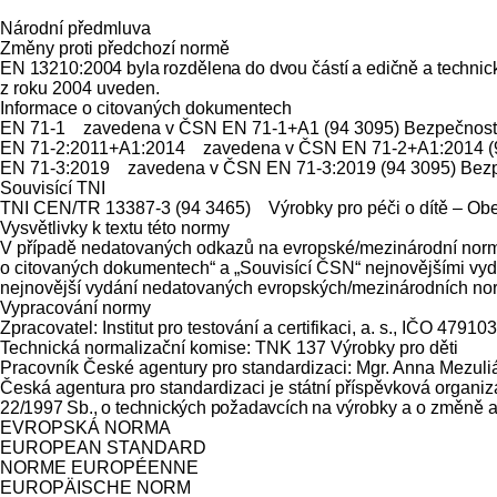
Národní předmluva
Změny proti předchozí normě
EN 13210:2004 byla rozdělena do dvou částí a edičně a technic
z roku 2004 uveden.
Informace o citovaných dokumentech
EN 71-1 zavedena v ČSN EN 71-1+A1 (94 3095) Bezpečnost hra
EN 71-2:2011+A1:2014 zavedena v ČSN EN 71-2+A1:2014 (94 
EN 71-3:2019 zavedena v ČSN EN 71-3:2019 (94 3095) Bezpeč
Souvisící TNI
TNI CEN/TR 13387-3 (94 3465) Výrobky pro péči o dítě – Obe
Vysvětlivky k textu této normy
V případě nedatovaných odkazů na evropské/mezinárodní norm
o citovaných dokumentech“ a „Souvisící ČSN“ nejnovějšími vydán
nejnovější vydání nedatovaných evropských/mezinárodních no
Vypracování normy
Zpracovatel: Institut pro testování a certifikaci, a. s., IČO 4791
Technická normalizační komise: TNK 137 Výrobky pro děti
Pracovník České agentury pro standardizaci: Mgr. Anna Mezuli
Česká agentura pro standardizaci je státní příspěvková organi
22/1997 Sb., o technických požadavcích
na výrobky a o změně a
EVROPSKÁ NORMA EN
EUROPEAN STANDARD
NORME EUROPÉENNE
EUROPÄISCHE 