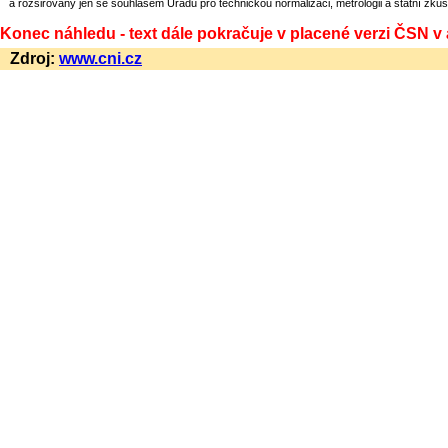
a rozšiřovány jen se souhlasem Úřadu pro technickou normalizaci, metrologii a státní zkuš
Konec náhledu - text dále pokračuje v placené verzi ČSN v
Zdroj:
www.cni.cz