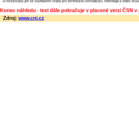
a rozšiřovány jen se souhlasem Úřadu pro technickou normalizaci, metrologii a státní zkuš
Konec náhledu - text dále pokračuje v placené verzi ČSN v
Zdroj:
www.cni.cz