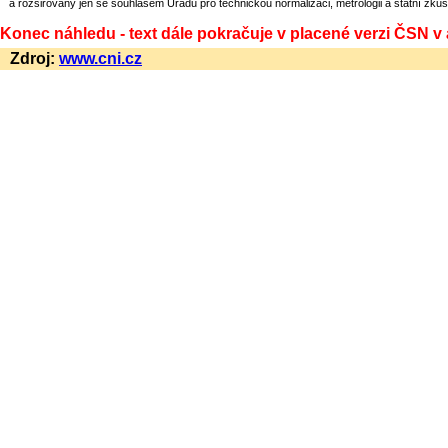
a rozšiřovány jen se souhlasem Úřadu pro technickou normalizaci, metrologii a státní zkuš
Konec náhledu - text dále pokračuje v placené verzi ČSN v
Zdroj:
www.cni.cz