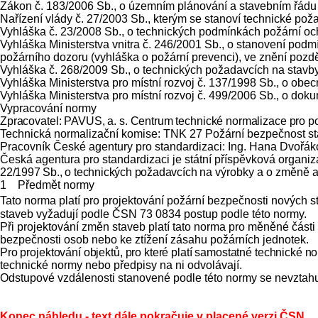
Zákon č. 183/2006 Sb., o územním plánování a stavebním řádu 
Nařízení vlády č. 27/2003 Sb., kterým se stanoví technické pož
Vyhláška č. 23/2008 Sb., o technických podmínkách požární oc
Vyhláška Ministerstva vnitra č. 246/2001 Sb., o stanovení podm
požárního dozoru (vyhláška o požární prevenci), ve znění pozd
Vyhláška č. 268/2009 Sb., o technických požadavcích na stavby
Vyhláška Ministerstva pro místní rozvoj č. 137/1998 Sb., o ob
Vyhláška Ministerstva pro místní rozvoj č. 499/2006 Sb., o dok
Vypracování normy
Zpracovatel: PAVUS, a. s. Centrum technické normalizace pro p
Technická normalizační komise: TNK 27 Požární bezpečnost s
Pracovník České agentury pro standardizaci: Ing. Hana Dvořá
Česká agentura pro standardizaci je státní příspěvková organi
22/1997 Sb., o technických požadavcích
na výrobky a o změně a
1 Předmět normy
Tato norma platí pro projektování požární bezpečnosti nových s
staveb vyžadují podle ČSN 73 0834 postup podle této normy.
Při projektování změn staveb platí tato norma pro měněné části
bezpečnosti osob nebo ke ztížení zásahu požárních jednotek.
Pro projektování objektů, pro které platí samostatné technické 
technické normy nebo předpisy na ni odvolávají.
Odstupové vzdálenosti stanovené podle této normy se nevztahuj
Konec náhledu - text dále pokračuje v placené verzi ČSN.