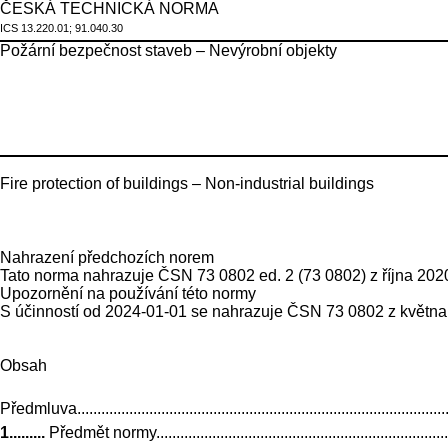
ČESKÁ TECHNICKÁ NORMA
ICS
13.220.01; 91.040.30
Požární bezpečnost staveb – Nevýrobní objekty
Fire protection of buildings – Non-industrial buildings
Nahrazení předchozích norem
Tato norma nahrazuje ČSN 73 0802 ed. 2 (73 0802) z října 202
Upozornění na používání této normy
S účinností od 2024-01-01 se nahrazuje ČSN 73 0802 z května 
Obsah
Předmluva.................................................................................................
1.........
Předmět normy...............................................................................