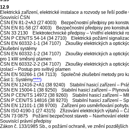
12.9
Elektrická zařízení, elektrické instalace a rozvody se řeší pod
Souvisící ČSN
ČSN EN 81-2+A3 (27 4003) Bezpečnostní předpisy pro konstruk
ČSN EN 81-58 (27 4003) Bezpečnostní předpisy pro konstrukci
ČSN 33 2130 Elektrotechnické předpisy – Vnitřní elektrické r
ČSN P CEN/TS 54-14 (34 2710) Elektrická požární signalizace 
ČSN EN 60332-1-1 (34 7107) Zkoušky elektrických a optických 
Zkušební systémy
ČSN EN 60332-1-2 (34 7107) Zkoušky elektrických a optických 
pro 1 kW směsný plamen
ČSN EN 60332-2-2 (34 7107) Zkoušky elektrických a optických
izolací – Postup pro svítivý plamen
ČSN EN 50266-1 (34 7113) Společné zkušební metody pro kabe
Část 1: Systémy
****)
ČSN EN 12416-2+A1 (38 9240) Stabilní hasicí zařízení – Prášk
ČSN EN 15004-1 (38 9250) Stabilní hasicí zařízení – Plynová h
ČSN P CEN/TS 14972 (38 9260) Stabilní hasicí zařízení – Ml
ČSN P CEN/TS 14816 (38 9270) Stabilní hasicí zařízení – Spr
ČSN EN 12101-1 (38 9700) Zařízení pro usměrňování pohybu k
ČSN ISO 4190-1 (27 4315) Zřizování elektrických výtahů – Část 1:
ČSN 73 0875 Požární bezpečnost staveb – Navrhování elektri
Souvisící právní předpisy
Zákon č. 133/1985 Sb., o požární ochraně, ve znění pozdějších