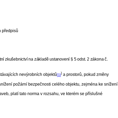
h předpisů
átní zkušebnictví na základě ustanovení § 5 odst. 2 zákona č.
)
távajících nevýrobních objektů
a prostorů, pokud změny
[1]
 snížení požární bezpečnosti celého objektu, zejména ke snížení
veb, platí tato norma v rozsahu, ve kterém se příslušné