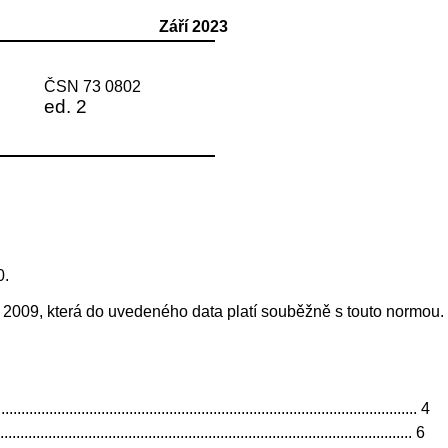
Září 2023
ČSN 73 0802
ed. 2
0.
2009, která do uvedeného data platí souběžně s touto normou.
.................................................................................................... 4
................................................................................................. 6