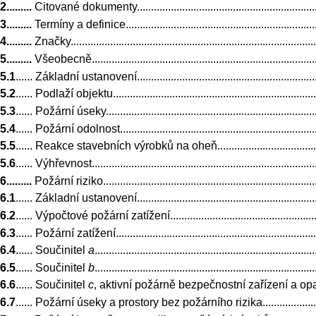
2.........
Citované dokumenty........................................................................
3.........
Termíny a definice..........................................................................
4.........
Značky.........................................................................................
5.........
Všeobecně....................................................................................
5.1
...... Základní ustanovení......................................................................
5.2
...... Podlaží objektu.............................................................................
5.3
...... Požární úseky...............................................................................
5.4
...... Požární odolnost...........................................................................
5.5
...... Reakce stavebních výrobků na oheň.................................................
5.6
...... Výhřevnost...................................................................................
6.........
Požární riziko...............................................................................
6.1
...... Základní ustanovení......................................................................
6.2
...... Výpočtové požární zatížení.............................................................
6.3
...... Požární zatížení............................................................................
6.4
...... Součinitel
a
.............................................................................
6.5
...... Součinitel
b
.............................................................................
6.6
...... Součinitel
c
,
aktivní požárně bezpečnostní zařízení a opatření...........
6.7
...... Požární úseky a prostory bez požárního rizika...................................