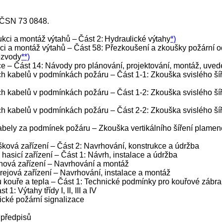
le ČSN 73 0848
.
ci a montáž výtahů – Část 2: Hydraulické výtahy
*)
 a montáž výtahů – Část 58: Přezkoušení a zkoušky požární od
ozvody
**)
– Část 14: Návody pro plánování, projektování, montáž, uvede
kabelů v podmínkách požáru – Část 1-1: Zkouška svislého šíře
kabelů v podmínkách požáru – Část 1-2: Zkouška svislého šíře
 kabelů v podmínkách požáru – Část 2-2: Zkouška svislého ší
ly za podmínek požáru – Zkouška vertikálního šíření plamene
ová zařízení – Část 2: Navrhování, konstrukce a údržba
asicí zařízení – Část 1: Návrh, instalace a údržba
hová zařízení – Navrhování a montáž
ejová zařízení – Navrhování, instalace a montáž
ouře a tepla – Část 1: Technické podmínky pro kouřové zábr
 Výtahy třídy I, II, III a IV
cké požární signalizace
 předpisů