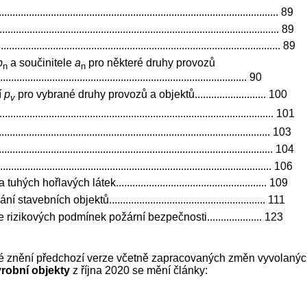
.......................................................................................... 89
.............................................................................................. 89
............................................................................................. 89
p
a součinitele
a
pro některé druhy provozů
n
n
....................................................................................... 90
í
p
pro vybrané druhy provozů a objektů.......................... 100
v
..................................................................................................... 101
.................................................................................................... 103
..................................................................................................... 104
.................................................................................................... 106
lavých látek....................................................... 109
ch objektů......................................................... 111
izikových podmínek požární bezpečnosti.................... 123
né znění předchozí verze včetně zapracovaných změn vyvolan
ýrobní objekty
z října 2020 se mění články: