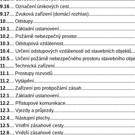
9.16
.... Označení únikových cest................................................................
9.17
.... Zvuková zařízení (domácí rozhlas)...................................................
10.......
Odstupy.......................................................................................
10.1
.... Základní ustanovení......................................................................
10.2
.... Požárně nebezpečný prostor...........................................................
10.3
.... Odstupová vzdálenost....................................................................
10.4
.... Určení odstupových vzdáleností od stavebních objektů........................
10.5
.... Určení požárně nebezpečného prostoru stavebního objektu..................
11.......
Technická zařízení.........................................................................
11.1
.... Prostupy rozvodů..........................................................................
11.2
.... Vytápění......................................................................................
12.......
Zařízení pro protipožární zásah.......................................................
12.1
.... Základní ustanovení......................................................................
12.2
.... Přístupové komunikace..................................................................
12.3
.... Vjezdy a průjezdy.........................................................................
12.4
.... Nástupní plochy............................................................................
12.5
.... Vnitřní zásahové cesty...................................................................
12.6
.... Vnější zásahové cesty...................................................................