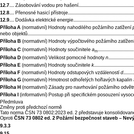
12.7
.... Zásobování vodou pro hašení..........................................................
12.8
.... Přenosné hasicí přístroje...............................................................
12.9
.... Dodávka elektrické energie............................................................
Příloha A
(normativní) Hodnoty nahodilého požárního zatížení
nebo objektů............................................................................................
Příloha B
(normativní) Hodnoty výpočtového požárního zatížen
Příloha C
(normativní) Hodnoty součinitele
a
.............................
m
Příloha D
(normativní) Velikost pomocné hodnoty
n
....................
Příloha E
(normativní) Hodnoty součinitele
k
................................
Příloha F
(normativní) Hodnoty odstupových vzdáleností
d
........
Příloha G
(normativní) Hmotnost odhořelých hořlavých kapalin a tuhých hoř
Příloha H
(normativní) Zásady pro navrhování požárního odvětrání stavební
Příloha I
(informativní) Postup při specifickém posouzení vysoce r
Předmluva
Změny proti předchozí normě
Tato norma ČSN 73 0802:2023 ed. 2 představuje konsolidova
Oproti
ČSN 73 0802 ed. 2 Požární bezpečnost staveb – Nev
9.3.3
9.15