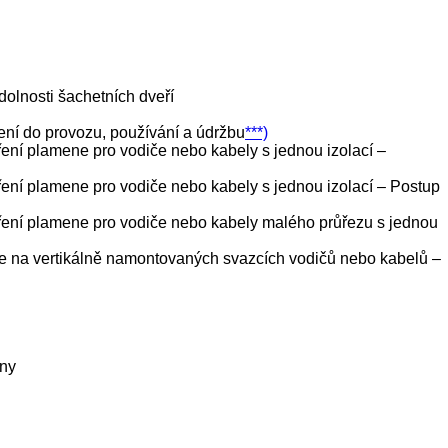
olnosti šachetních dveří
ní do provozu, používání a údržbu
***)
ní plamene pro vodiče nebo kabely s jednou izolací –
ní plamene pro vodiče nebo kabely s jednou izolací – Postup
ření plamene pro vodiče nebo kabely malého průřezu s jednou
 na vertikálně namontovaných svazcích vodičů nebo kabelů –
any