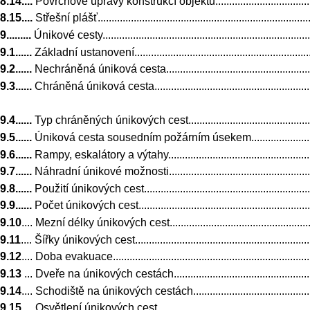
8.14....
Povrchové úpravy konstrukcí objektů................................................
8.15....
Střešní plášť................................................................................
9.........
Únikové cesty...............................................................................
9.1......
Základní ustanovení.......................................................................
9.2......
Nechráněná úniková cesta...............................................................
9.3......
Chráněná úniková cesta..................................................................
9.4......
Typ chráněných únikových cest........................................................
9.5......
Úniková cesta sousedním požárním úsekem........................................
9.6......
Rampy, eskalátory a výtahy.............................................................
9.7......
Náhradní únikové možnosti.............................................................
9.8......
Použití únikových cest...................................................................
9.9......
Počet únikových cest.....................................................................
9.10
.... Mezní délky únikových cest............................................................
9.11
.... Šířky únikových cest......................................................................
9.12
.... Doba evakuace.............................................................................
9.13
... Dveře na únikových cestách............................................................
9.14
.... Schodiště na únikových cestách......................................................
9.15
.... Osvětlení únikových cest................................................................