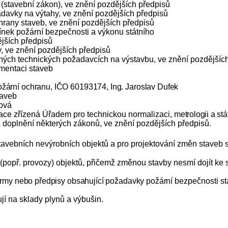
(stavební zákon), ve znění pozdějších předpisů
adavky na výtahy, ve znění pozdějších předpisů
hrany staveb, ve znění pozdějších předpisů
ínek požární bezpečnosti a výkonu státního
ějších předpisů
, ve znění pozdějších předpisů
ecných technických požadavcích na výstavbu, ve znění pozdějšíc
umentaci staveb
ožární ochranu, IČO 60193174, Ing. Jaroslav Dufek
taveb
ková
zace zřízená Úřadem pro technickou normalizaci,
metrologii a st
 doplnění některých zákonů, ve znění pozdějších předpisů.
tavebních nevýrobních objektů a pro projektování změn staveb s
 (popř. provozy) objektů, přičemž změnou stavby nesmí dojít ke
normy nebo předpisy obsahující požadavky požární
bezpečnosti sta
í na sklady plynů a výbušin.