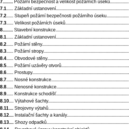
7.........
Požární bezpečnost a velikost požárních úseků..................................
7.1
...... Základní ustanovení......................................................................
7.2
...... Stupeň požární bezpečnosti požárního úseku.....................................
7.3
...... Velikost požárních úseků................................................................
8.........
Stavební konstrukce.......................................................................
8.1
...... Základní ustanovení......................................................................
8.2
...... Požární stěny...............................................................................
8.3
...... Požární stropy..............................................................................
8.4
...... Obvodové stěny.............................................................................
8.5
...... Požární uzávěry otvorů..................................................................
8.6
...... Prostupy......................................................................................
8.7
...... Nosné konstrukce..........................................................................
8.8
...... Nenosné konstrukce.......................................................................
8.9
...... Konstrukce schodišť......................................................................
8.10
.... Výtahové šachty............................................................................
8.11....
Strojovny výtahů...........................................................................
8.12....
Instalační šachty a kanály..............................................................
8.13....
Shozy odpadků.............................................................................