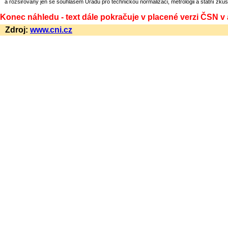
a rozšiřovány jen se souhlasem Úřadu pro technickou normalizaci, metrologii a státní zkuš
Konec náhledu - text dále pokračuje v placené verzi ČSN v
Zdroj:
www.cni.cz