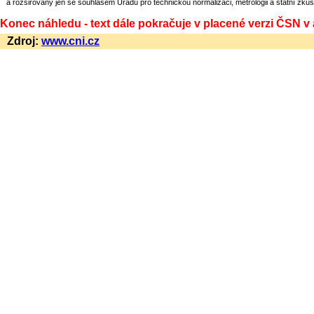
a rozšiřovány jen se souhlasem Úřadu pro technickou normalizaci, metrologii a státní zkuš
Konec náhledu - text dále pokračuje v placené verzi ČSN v
Zdroj:
www.cni.cz