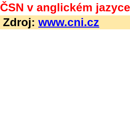
ČSN v anglickém jazyce
Zdroj:
www.cni.cz