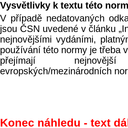
Vysvětlivky k textu této nor
V případě nedatovaných odk
jsou ČSN uvedené v článku „I
nejnovějšími vydáními, platný
používání této normy je třeba 
přejímají nejnověj
evropských/mezinárodních nor
Konec náhledu - text dá