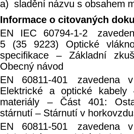
a)
sladění názvu s obsahem m
Informace o citovaných dok
EN IEC 60794-1-2 zavede
5 (35 9223) Optické vlákn
specifikace – Základní zku
Obecný návod
EN 60811-401 zavedena 
Elektrické a optické kabel
materiály – Část 401: Ost
stárnutí – Stárnutí v horkovzd
EN 60811-501 zavedena 