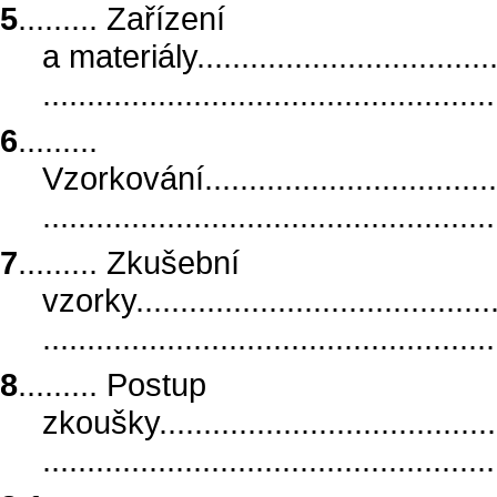
5
......... Zařízení
a materiály.....................................
..................................................
6
.........
Vzorkování.....................................
..................................................
7
......... Zkušební
vzorky...........................................
..................................................
8
......... Postup
zkoušky.........................................
..................................................