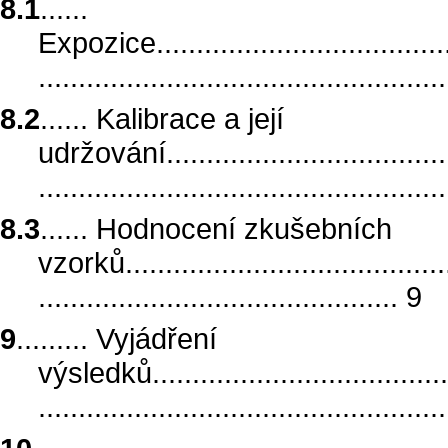
8.1
......
Expozice........................................
..................................................
8.2
...... Kalibrace a její
udržování.......................................
..................................................
8.3
...... Hodnocení zkušebních
vzorků...........................................
............................................. 9
9
......... Vyjádření
výsledků........................................
..................................................