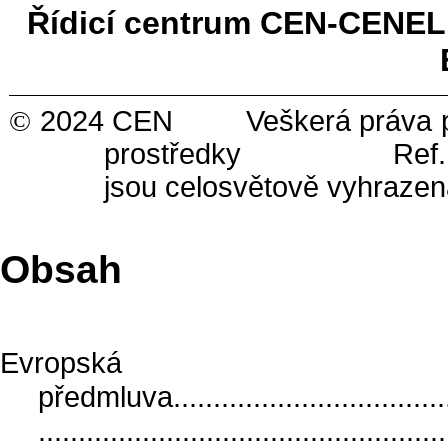
Řídicí centrum CEN-CENE
©
2024 CEN Veškerá práva pro vy
prostředky Ref. č. 
jsou celosvětově vyhraze
Obsah
Evropská
předmluva......................................
..................................................