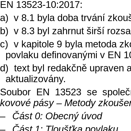
EN 13523-10:2017:
a)
v 8.1 byla doba trvání zko
b)
v 8.3 byl zahrnut širší rozs
c)
v kapitole 9 byla metoda z
povlaku definovanými v EN 1
d)
text byl redakčně upraven 
aktualizovány.
Soubor EN 13523 se spol
kovové pásy – Metody zkouše
–
Část 0: Obecný úvod
–
Část 1: Tloušťka povlaku