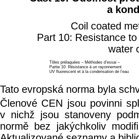
a kond
Coil coated me
Part 10: Resistance to
water 
Tôles prélaquées – Méthodes d’essai –
Partie 10: Résistance
à
un rayonnement
UV fluorescent et à la condensation de l’eau
Tato evropská norma byla sch
Členové CEN jsou povinni sp
v nichž jsou stanoveny podm
normě bez jakýchkoliv modifi
Aktualizované seznamy a bibli