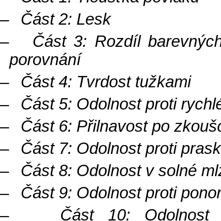
–
Část 2: Lesk
–
Část 3: Rozdíl barevných
porovnání
–
Část 4: Tvrdost tužkami
–
Část 5: Odolnost proti rych
–
Část 6: Přilnavost po zkou
–
Část 7: Odolnost proti prask
–
Část 8: Odolnost v solné ml
–
Část 9: Odolnost proti pono
–
Část 10: Odolnost 