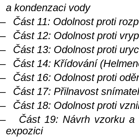
a kondenzaci vody
–
Část 11: Odolnost proti ro
–
Část 12: Odolnost proti vry
–
Část 13: Odolnost proti ury
–
Část 14: Křídování (Helme
–
Část 16: Odolnost proti odě
–
Část 17: Přilnavost snímatel
–
Část 18: Odolnost proti vzn
–
Část 19: Návrh vzorku a
expozici