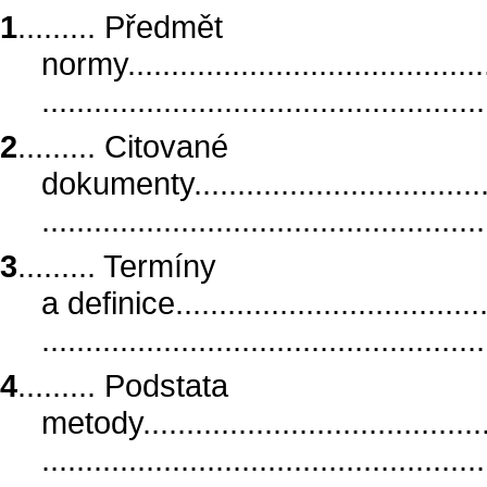
1
......... Předmět
normy............................................
..................................................
2
......... Citované
dokumenty......................................
..................................................
3
......... Termíny
a definice......................................
..................................................
4
......... Podstata
metody..........................................
..................................................