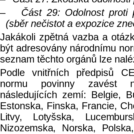
–
Část 29: Odolnost proti 
(sběr nečistot a expozice zne
Jakákoli zpětná vazba a otázk
být adresovány národnímu nor
seznam těchto orgánů lze nal
Podle vnitřních předpisů 
normu povinny zavést ná
následujících zemí: Belgie, 
Estonska, Finska, Francie, C
Litvy, Lotyšska, Lucembur
Nizozemska, Norska, Polsk