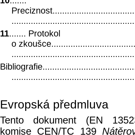
10
.......
Preciznost......................................
..................................................
11
....... Protokol
o zkoušce.......................................
..................................................
Bibliografie.........................................
..................................................
Evropská předmluva
Tento dokument (EN 13523-
komise CEN/TC 139
Nátěro