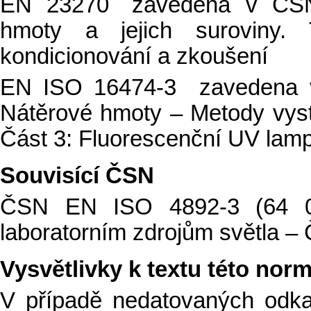
EN 23270 zavedena v ČSN
hmoty a jejich suroviny. 
kondicionování a zkoušení
EN ISO 16474-3 zavedena 
Nátěrové hmoty – Metody vyst
Část 3: Fluorescenční UV lam
Souvisící ČSN
ČSN EN ISO 4892-3 (64 01
laboratorním zdrojům světla –
Vysvětlivky k textu této nor
V případě nedatovaných odk