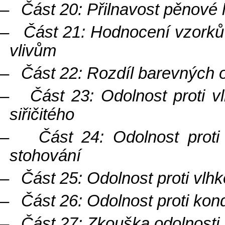
–
Část 20: Přilnavost pěnové
–
Část 21: Hodnocení vzorků
vlivům
–
Část 22: Rozdíl barevných o
–
Část 23: Odolnost proti 
siřičitého
–
Část 24: Odolnost proti 
stohování
–
Část 25: Odolnost proti vlhk
–
Část 26: Odolnost proti kon
–
Část 27: Zkouška odolnosti 