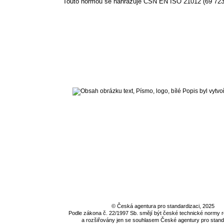
Touto normou se nahrazuje ČSN EN ISO 21012 (69 723
©
Česká agentura pro standardizaci
, 2025
Podle zákona č. 22/1997 Sb. smějí být české technické normy
a rozšiřovány jen se souhlasem
České agentury pro stand