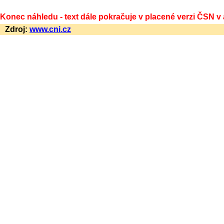
Konec náhledu - text dále pokračuje v placené verzi ČSN v
Zdroj:
www.cni.cz