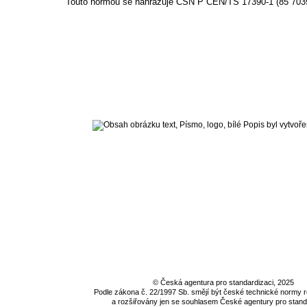
Touto normou se nahrazuje ČSN P CEN/TS 17390-1 (85 7039
©
Česká agentura pro standardizaci
, 2025
Podle zákona č. 22/1997 Sb. smějí být české technické normy
a rozšiřovány jen se souhlasem
České agentury pro stand