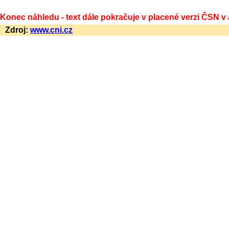
Konec náhledu - text dále pokračuje v placené verzi ČSN v
Zdroj:
www.cni.cz