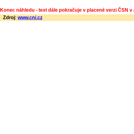
Konec náhledu - text dále pokračuje v placené verzi ČSN v
Zdroj:
www.cni.cz