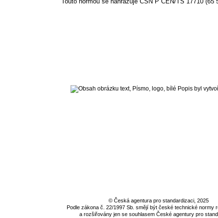
Touto normou se nahrazuje ČSN P CEN/TS 17710 (65 50
©
Česká agentura pro standardizaci
, 2025
Podle zákona č. 22/1997 Sb. smějí být české technické normy
a rozšiřovány jen se souhlasem
České agentury pro stand