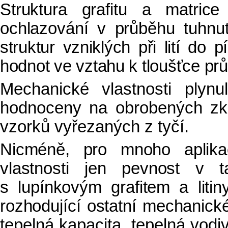
Struktura grafitu a matric
ochlazování v průběhu tuhnu
struktur vzniklých při lití do
hodnot ve vztahu k tloušťce průř
Mechanické vlastnosti plynu
hodnoceny na obrobených zku
vzorků vyřezaných z tyčí.
Nicméně, pro mnoho aplikac
vlastnosti jen pevnost v t
s lupínkovým grafitem a liti
rozhodující ostatní mechanické
tepelná kapacita, tepelná vodiv