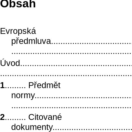
Obsah
Evropská
předmluva......................................
..................................................
Úvod.................................................
.......................................................
1
......... Předmět
normy............................................
..................................................
2
......... Citované
dokumenty......................................