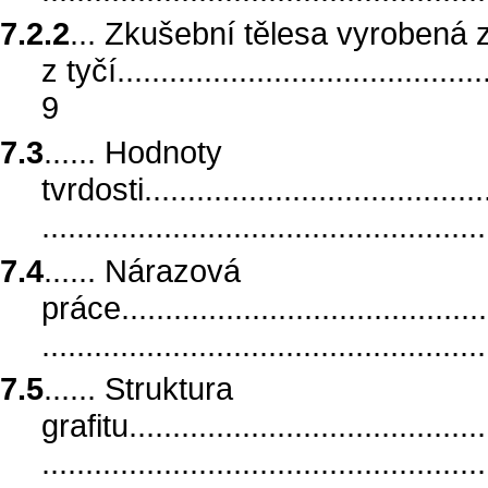
7.2.2
... Zkušební tělesa vyrobená
z tyčí............................................
9
7.3
...... Hodnoty
tvrdosti.........................................
..................................................
7.4
...... Nárazová
práce............................................
..................................................
7.5
...... Struktura
grafitu..........................................
.................................................