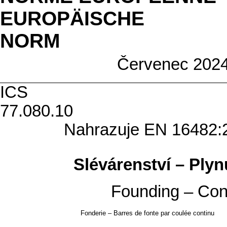
EUROPÄISCHE
N
Červenec 202
ICS
77.0
Nahrazuje EN 16482:2
Slévárenství – Plyn
Founding – Cont
Fonderie – Barres de fonte par coulée continu