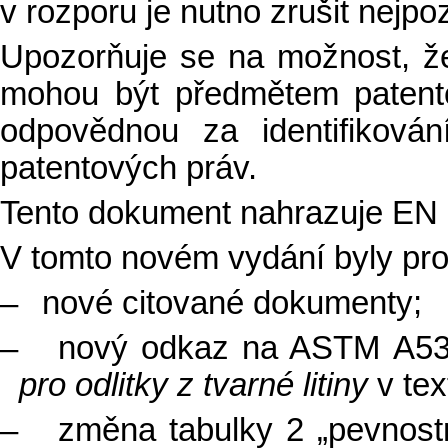
v rozporu je nutno zrušit nejpo
Upozorňuje se na možnost, ž
mohou být předmětem patent
odpovědnou za identifiková
patentových práv.
Tento dokument nahrazuje EN
V tomto novém vydání byly pr
–
nové citované dokumenty;
–
nový odkaz na ASTM A53
pro odlitky z tvarné litiny
v text
–
změna tabulky 2 „pevnostn