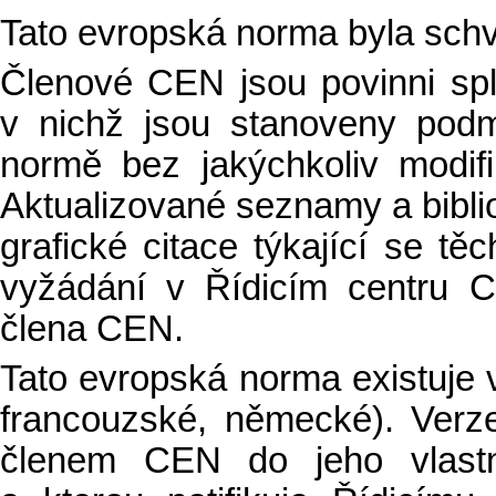
Tato evropská norma byla sch
Členové CEN jsou povinni sp
v nichž jsou stanoveny podm
normě bez jakýchkoliv modifi
Aktualizované seznamy a bibli
grafické citace týkající se t
vyžádání v Řídicím centru 
člena CEN.
Tato evropská norma existuje ve
francouzské, německé). Verz
členem CEN do jeho vlastn