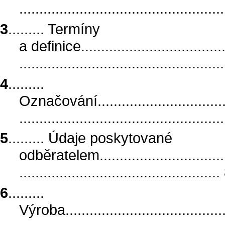
..................................................
3
......... Termíny
a definice......................................
..................................................
4
.........
Označování.....................................
..................................................
5
......... Údaje poskytované
odběratelem....................................
..................................................
6
.........
Výroba..........................................