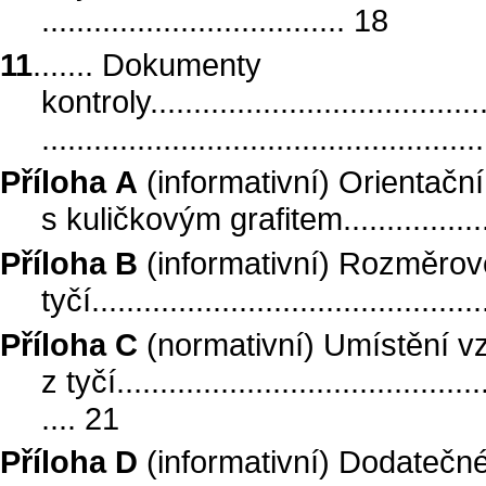
................................... 18
11
....... Dokumenty
kontroly.........................................
.................................................
Příloha A
(informativní) Orientační 
s kuličkovým grafitem......................
Příloha B
(informativní) Rozměrov
tyčí.............................................
Příloha C
(normativní) Umístění v
z tyčí............................................
.... 21
Příloha D
(informativní) Dodatečn