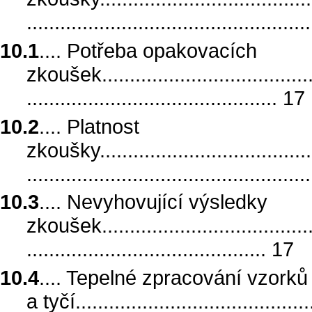
.................................................
10.1
.... Potřeba opakovacích
zkoušek.........................................
............................................. 17
10.2
.... Platnost
zkoušky.........................................
.................................................
10.3
.... Nevyhovující výsledky
zkoušek.........................................
........................................... 17
10.4
.... Tepelné zpracování vzorků
a tyčí............................................