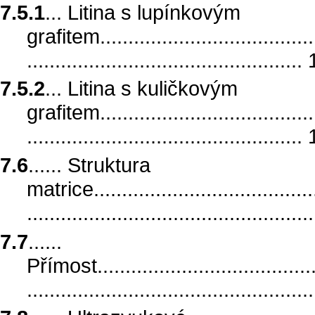
7.5.1
... Litina s lupínkovým
grafitem.........................................
.................................................
7.5.2
... Litina s kuličkovým
grafitem.........................................
.................................................
7.6
...... Struktura
matrice..........................................
.................................................
7.7
......
Přímost.........................................
..................................................