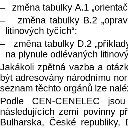
–
změna tabulky A.1 „orientačn
–
změna tabulky B.2 „opra
litinových tyčích“;
–
změna tabulky D.2 „příkla
na plynule odlévaných litino
Jakákoli zpětná vazba a otázk
být adresovány národnímu nor
seznam těchto orgánů lze nal
Podle CEN-CENELEC jsou n
následujících zemí povinny př
Bulharska, České republiky, 