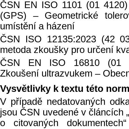
ČSN EN ISO 1101 (01 4120) 
(GPS) – Geometrické tolerov
umístění a házení
ČSN ISO 12135:2023 (42 03
metoda zkoušky pro určení kva
ČSN EN ISO 16810 (01 50
Zkoušení ultrazvukem – Obec
Vysvětlivky k textu této nor
V případě nedatovaných odk
jsou ČSN uvedené v článcích 
o citovaných dokumentech“