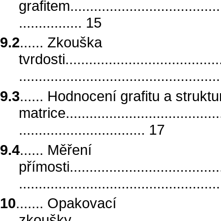
grafitem.........................................
................ 15
9.2
...... Zkouška
tvrdosti.........................................
.................................................
9.3
...... Hodnocení grafitu a struktu
matrice..........................................
................................ 17
9.4
...... Měření
přímosti.........................................
.................................................
10
....... Opakovací
zkoušky.........................................