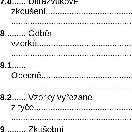
7.8
...... Ultrazvukové
zkoušení........................................
.................................................
8
......... Odběr
vzorků...........................................
.................................................
8.1
......
Obecně..........................................
..................................................
8.2
...... Vzorky vyřezané
z tyče...........................................
.................................................
9
......... Zkušební