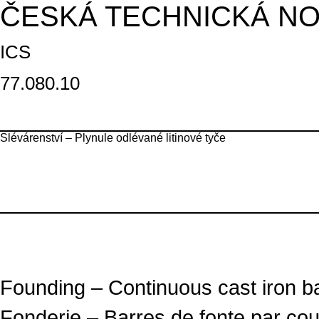
ČESKÁ TECHNICKÁ N
ICS
77.080.10
Slévárenství – Plynule odlévané litinové tyče
Founding – Continuous cast iron b
Fonderie – Barres de fonte par cou