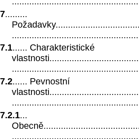
..................................................
7
.........
Požadavky......................................
..................................................
7.1
...... Charakteristické
vlastnosti.......................................
..................................................
7.2
...... Pevnostní
vlastnosti.......................................
..................................................
7.2.1
...
Obecně..........................................
..................................................