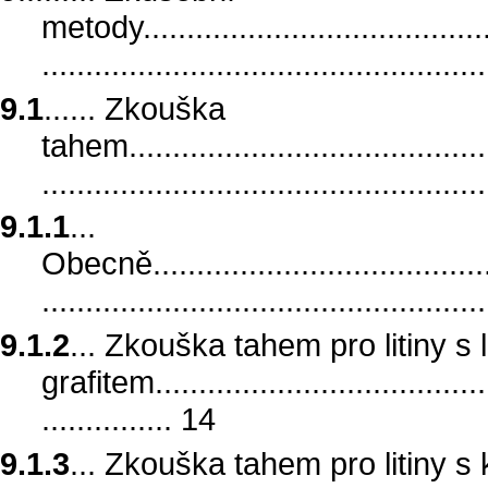
metody..........................................
.................................................
9.1
...... Zkouška
tahem............................................
.................................................
9.1.1
...
Obecně..........................................
..................................................
9.1.2
... Zkouška tahem pro litiny s
grafitem.........................................
............... 14
9.1.3
... Zkouška tahem pro litiny s