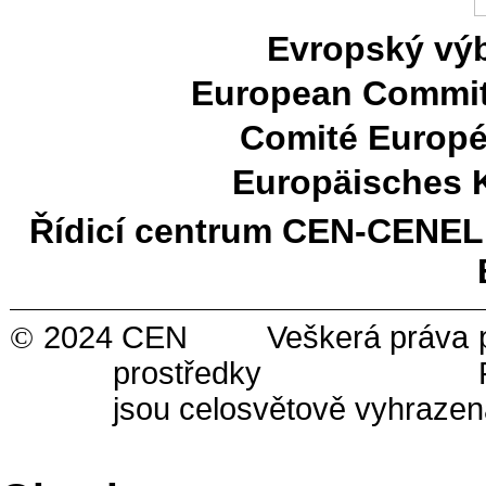
Evropský výb
European Committ
Comité Europé
Europäisches 
Řídicí centrum CEN-CENE
©
2024 CEN Veškerá práva pro vy
prostředky Ref. č
jsou celosvětově vyhraze