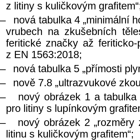
z litiny s kuličkovým grafitem“
–
nová tabulka 4 „minimální 
vrubech na zkušebních těle
feritické značky až feriticko
z EN 1563:2018;
–
nová tabulka 5 „přímosti ply
–
nově 7.8 „ultrazvukové zkou
–
nový obrázek 1 a tabulka
pro litiny s lupínkovým grafite
–
nový obrázek 2 „rozměry 
litinu s kuličkovým grafitem“;