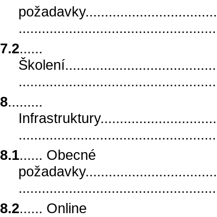
požadavky......................................
..................................................
7.2
......
Školení..........................................
..................................................
8
.........
Infrastruktury..................................
..................................................
8.1
...... Obecné
požadavky......................................
.................................................
8.2
...... Online