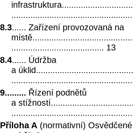
infrastruktura..................................
.................................................
8.3
...... Zařízení provozovaná na
místě............................................
....................................... 13
8.4
...... Údržba
a úklid..........................................
.................................................
9.........
Řízení podnětů
a stížností.....................................
.................................................
Příloha A
(normativní) Osvědčené