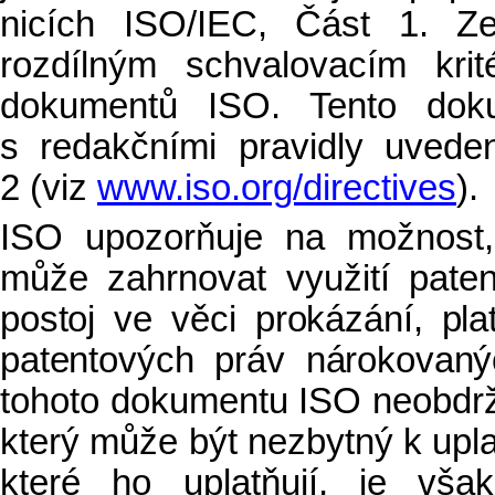
nicích ISO/IEC, Část 1. Z
rozdílným schvalovacím kri
dokumentů ISO. Tento dok
s redakčními pravidly uved
2 (viz
www.iso.org/directives
).
ISO upozorňuje na možnost,
může zahrnovat využití pate
postoj ve věci prokázání, plat
patentových práv nárokovaný
tohoto dokumentu ISO neobdrž
který může být nezbytný k upl
které ho uplatňují, je vša