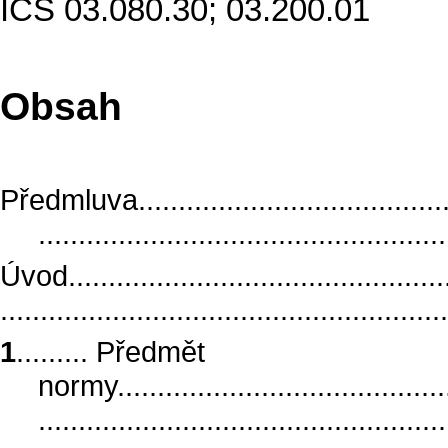
ICS 03.080.30; 03.200.01
Obsah
Předmluva...........................................
..................................................
Úvod.................................................
.......................................................
1
......... Předmět
normy............................................
..................................................