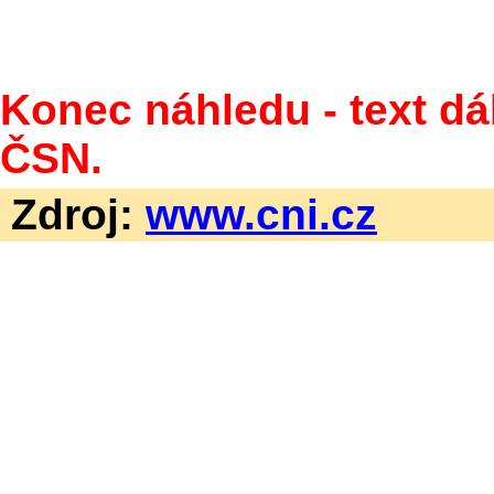
Konec náhledu - text dá
ČSN.
Zdroj:
www.cni.cz