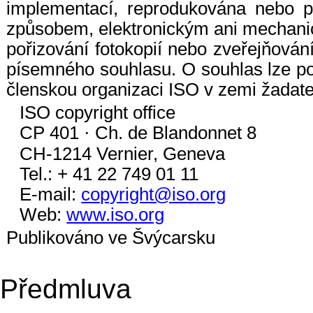
implementací, reprodukována nebo p
způsobem, elektronickým ani mechani
pořizování fotokopií nebo zveřejňován
písemného souhlasu. O souhlas lze p
členskou organizaci ISO v zemi žadate
ISO copyright office
CP 401
·
Ch. de Blandonnet 8
CH-1214 Vernier, Geneva
Tel.: + 41 22 749 01 11
E-mail:
copyright@iso.org
Web:
www.iso.org
Publikováno ve Švýcarsku
Předmluva