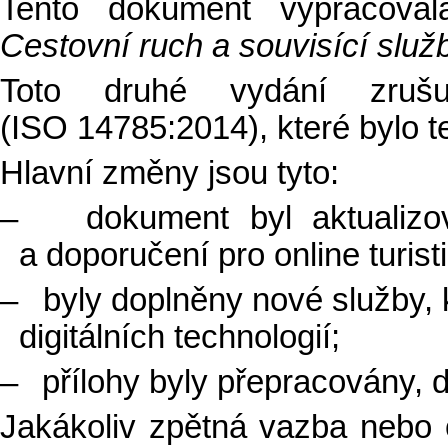
Tento dokument vypracova
Cestovní ruch a souvisící služ
Toto druhé vydání zruš
(ISO 14785:2014), které bylo t
Hlavní změny jsou tyto:
–
dokument byl aktualiz
a doporučení pro online turist
–
byly doplněny nové služby, k
digitálních technologií;
–
přílohy byly přepracovány, 
Jakákoliv zpětná vazba nebo 