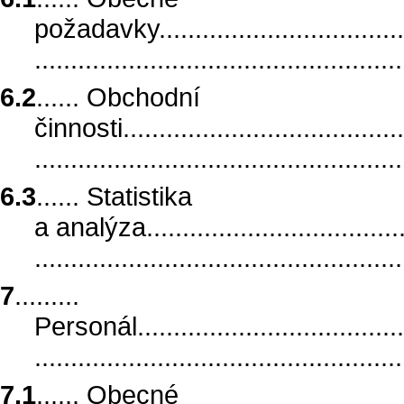
požadavky......................................
.................................................
6.2
...... Obchodní
činnosti.........................................
.................................................
6.3
...... Statistika
a analýza.......................................
..................................................
7
.........
Personál........................................
..................................................
7.1
...... Obecné