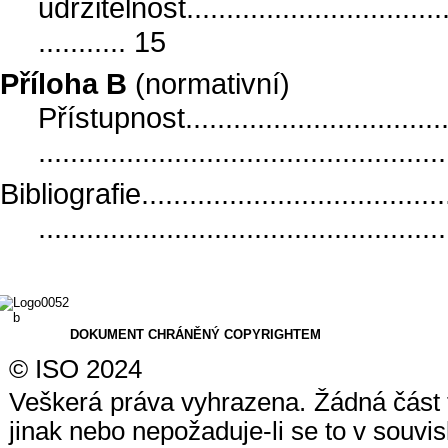
udržitelnost....................................
........... 15
Příloha B
(normativní)
Přístupnost.....................................
.................................................
Bibliografie.........................................
..................................................
DOKUMENT CHRÁNĚNÝ COPYRIGHTEM
© ISO 2024
Veškerá práva vyhrazena. Žádná část t
jinak nebo nepožaduje-li se to v souvislo