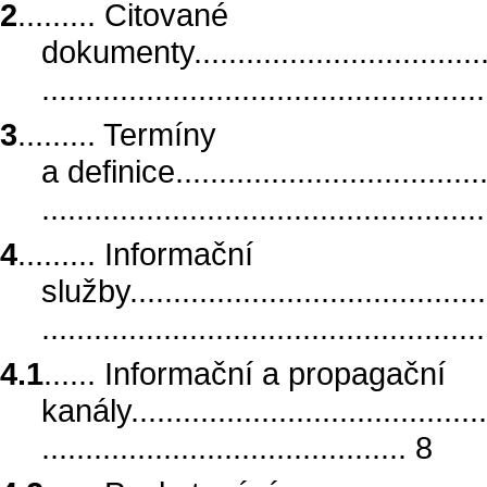
2
......... Citované
dokumenty......................................
..................................................
3
......... Termíny
a definice......................................
..................................................
4
......... Informační
služby...........................................
..................................................
4.1
...... Informační a propagační
kanály...........................................
.......................................... 8