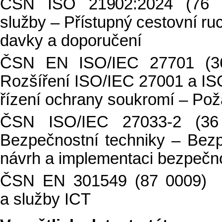
ČSN ISO 21902:2024 (76 1
služby – Přístupný cestovní ru
davky a doporučení
ČSN EN ISO/IEC 27701 (36
Rozšíření ISO/IEC 27001 a IS
řízení ochrany soukromí – Po
ČSN ISO/IEC 27033-2 (36 
Bezpečnostní techniky – Bezp
návrh a implementaci bezpečno
ČSN EN 301549 (87 0009) Po
a služby ICT