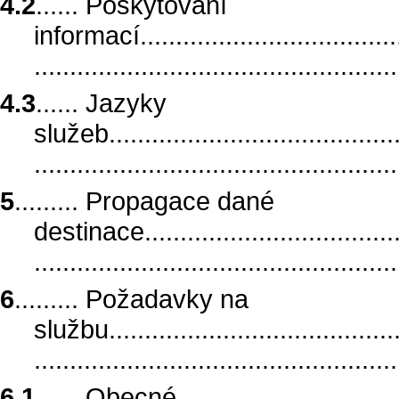
4.2
...... Poskytování
informací.......................................
..................................................
4.3
...... Jazyky
služeb...........................................
..................................................
5
......... Propagace dané
destinace.......................................
..................................................
6
......... Požadavky na
službu...........................................
.................................................
6.1
...... Obecné