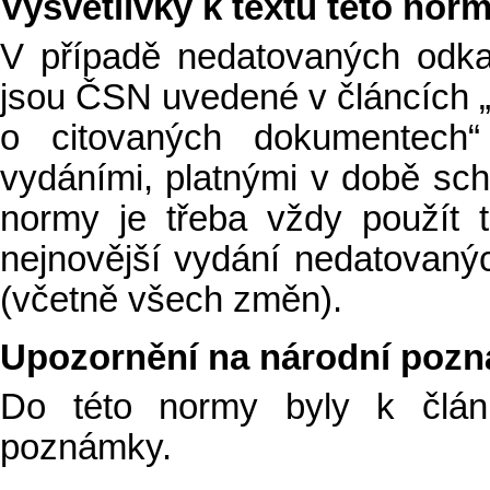
Vysvětlivky k textu této nor
V případě nedatovaných odk
jsou ČSN uvedené v článcích 
o citovaných dokumentech“
vydáními, platnými v době schv
normy je třeba vždy použít 
nejnovější vydání nedatovan
(včetně všech změn).
Upozornění na národní poz
Do této normy byly k člán
poznámky.