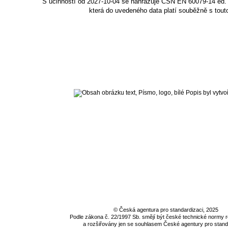
S účinností od 2027-10-04 se nahrazuje ČSN EN 60079-14 ed. 4
která do uvedeného data platí souběžně s tout
©
Česká agentura pro standardizaci
, 2025
Podle zákona č. 22/1997 Sb. smějí být české technické normy
a rozšiřovány jen se souhlasem
České agentury pro stand