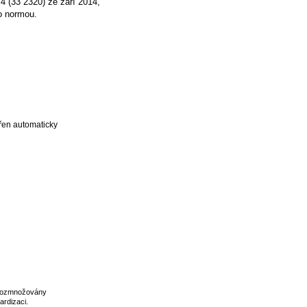
 (33 2320) ze září 2014,
o normou.
 rozmnožovány
ardizaci
.