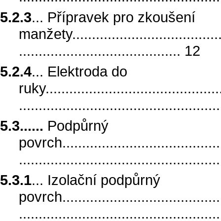
5.2.3
... Přípravek pro zkoušení
manžety.........................................
......................................... 12
5.2.4
... Elektroda do
ruky..............................................
.................................................
5.3......
Podpůrný
povrch...........................................
.................................................
5.3.1
... Izolační podpůrný
povrch...........................................
.................................................