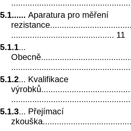
..................................................
5.1......
Aparatura pro měření
rezistance......................................
............................................ 11
5.1.1
...
Obecně..........................................
..................................................
5.1.2
... Kvalifikace
výrobků.........................................
.................................................
5.1.3
... Přejímací
zkouška.........................................