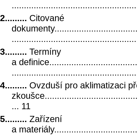
.................................................
2.........
Citované
dokumenty......................................
.................................................
3.........
Termíny
a definice......................................
.................................................
4.........
Ovzduší pro aklimatizaci p
zkoušce.........................................
... 11
5.........
Zařízení
a materiály.....................................