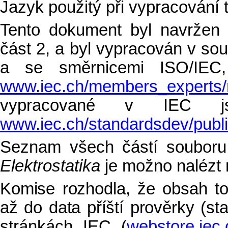
Jazyk použitý při vypracování 
Tento dokument byl navržen
část 2, a byl vypracován v so
a se směrnicemi ISO/IEC
www.iec.ch/members_experts/
vypracované v IEC js
www.iec.ch/standardsdev/publi
Seznam všech částí soubor
Elektrostatika
je možno nalézt
Komise rozhodla, že obsah 
až do data příští prověrky (st
stránkách IEC (
webstore.iec.