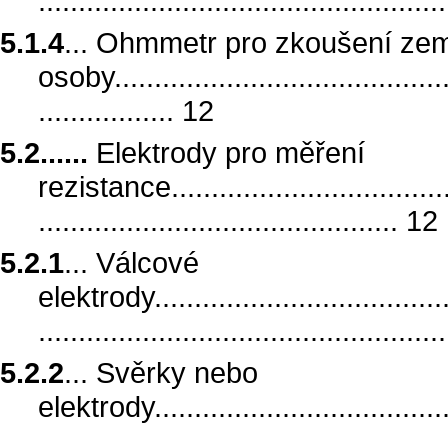
..................................................
5.1.4
... Ohmmetr pro zkoušení zem
osoby............................................
................. 12
5.2......
Elektrody pro měření
rezistance......................................
............................................. 12
5.2.1
... Válcové
elektrody.......................................
.................................................
5.2.2
... Svěrky nebo
elektrody.......................................
.................................................