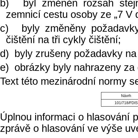
b)
byl změněn rozsah stej
zemnicí cestu osoby ze „7 V 
c)
byly změněny požadavky 
čištění na tři cykly čištění;
d)
byly zrušeny požadavky na 
e)
obrázky byly nahrazeny za 
Text této mezinárodní normy s
Návrh
101/718/FDIS
Úplnou informaci o hlasování př
zprávě o hlasování ve výše uv