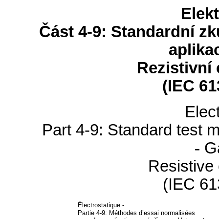
Elekt
Část 4-9: Standardní z
aplika
Rezistivní
(IEC 61
Elec
Part 4-9: Standard test m
-
G
Resistive 
(IEC 61
Électrostatique
-
Partie 4-9: Méthodes d’essai normalisées