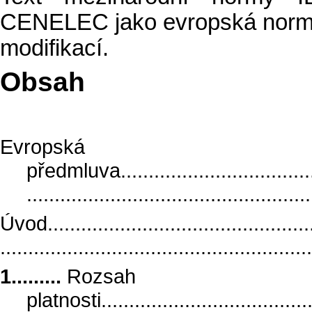
CENELEC jako evropská norma
modifikací.
Obsah
Evropská
předmluva......................................
..................................................
Úvod.................................................
.......................................................
1.........
Rozsah
platnosti........................................