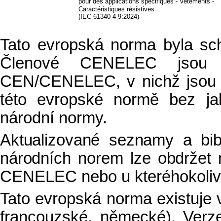
pour des applications spécifiques
-
Vetements
-
Caractéristiques résistives
(IEC 61340-4-9:2024)
Tato evropská norma byla s
Členové CENELEC jsou po
CEN/CENELEC, v nichž jsou 
této evropské normě bez jak
národní normy.
Aktualizované seznamy a bibli
národních norem lze obdržet 
CENELEC nebo u kteréhokoli
Tato evropská norma existuje ve
francouzské, německé). Verz