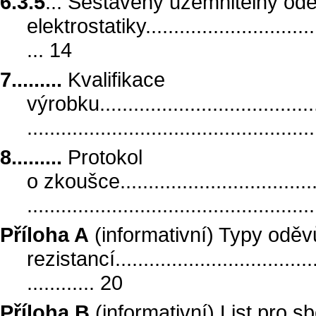
6.3.5
... Sestavený uzemnitelný odě
elektrostatiky..................................
... 14
7.........
Kvalifikace
výrobku.........................................
.................................................
8.........
Protokol
o zkoušce.......................................
.................................................
Příloha A
(informativní) Typy oděv
rezistancí......................................
............ 20
Příloha B
(informativní) List pro sb