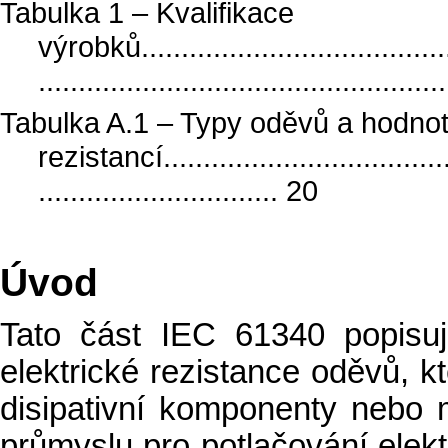
Tabulka 1 – Kvalifikace
výrobků.........................................
.................................................
Tabulka A.1 – Typy oděvů a hodno
rezistancí......................................
.............................. 20
Úvod
Tato část IEC 61340 popisu
elektrické rezistance oděvů, 
disipativní komponenty nebo 
průmyslu pro potlačování elek