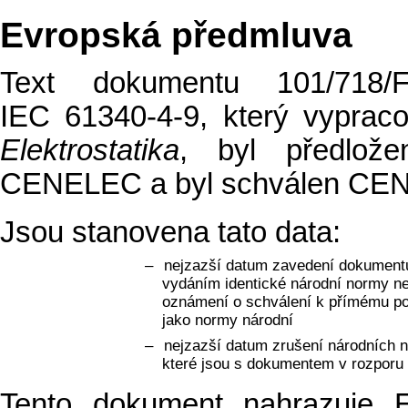
Evropská předmluva
Text dokumentu 101/718/F
IEC 61340-4-9, který vyprac
Elektrostatika
, byl předlože
CENELEC a byl schválen CEN
Jsou stanovena tato data:
–
nejzazší datum zavedení dokumentu
vydáním identické národní normy n
oznámení o schválení k přímému po
jako normy národní
–
nejzazší datum zrušení národních 
které jsou s dokumentem v rozporu
Tento dokument nahrazuje E