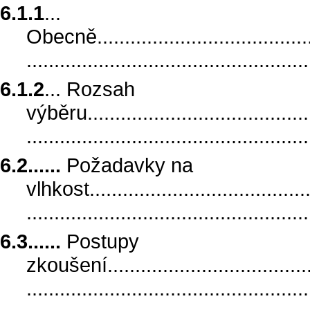
6.1.1
...
Obecně..........................................
..................................................
6.1.2
... Rozsah
výběru...........................................
.................................................
6.2......
Požadavky na
vlhkost..........................................
.................................................
6.3......
Postupy
zkoušení........................................
.................................................