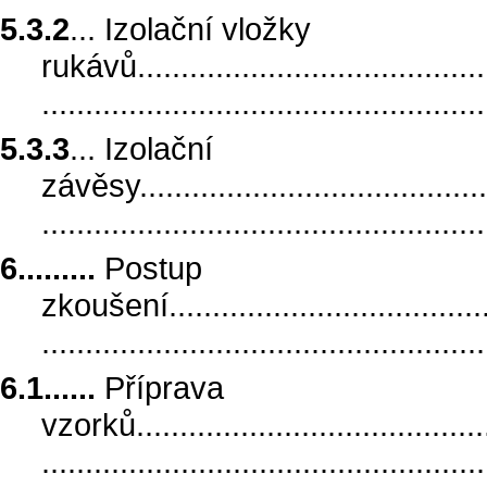
5.3.2
... Izolační vložky
rukávů...........................................
.................................................
5.3.3
... Izolační
závěsy..........................................
.................................................
6.........
Postup
zkoušení........................................
.................................................
6.1......
Příprava
vzorků...........................................
.................................................