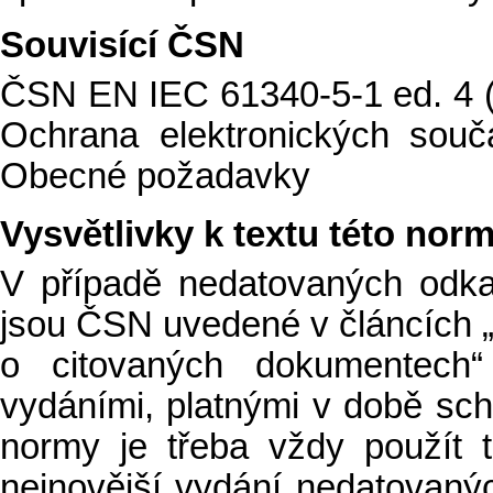
Souvisící ČSN
ČSN EN IEC 61340-5-1 ed. 4 (
Ochrana elektronických součá
Obecné požadavky
Vysvětlivky k textu této nor
V případě nedatovaných odk
jsou ČSN uvedené v článcích 
o citovaných dokumentech“
vydáními, platnými v době schv
normy je třeba vždy použít 
nejnovější vydání nedatovan