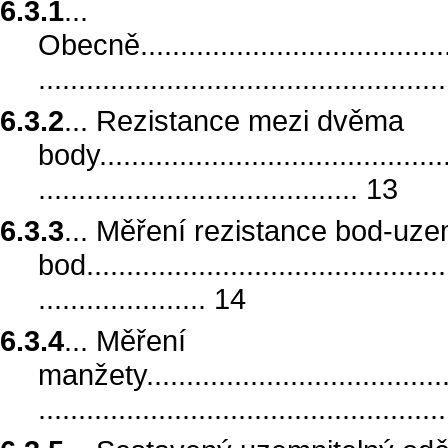
6.3.1
...
Obecně..........................................
..................................................
6.3.2
... Rezistance mezi dvěma
body.............................................
........................................ 13
6.3.3
... Měření rezistance bod-uze
bod..............................................
..................... 14
6.3.4
... Měření
manžety.........................................
.................................................