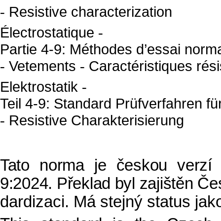
Resistive characterization
-
Électrostatique
-
Partie 4-9: Méthodes d’essai norma
Vetements
Caractéristiques rési
-
-
Elektrostatik
-
Teil 4-9: Standard Prüfverfahren 
Resistive Charakterisierung
-
Tato norma je českou verzí
9:2024. Překlad byl zajištěn Č
dardizaci. Má stejný status jako