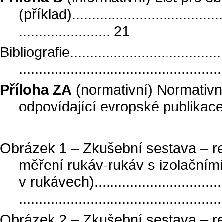
(příklad)........................................
....................... 21
Bibliografie.........................................
..................................................
Příloha ZA
(normativní) Normativn
odpovídající evropské publikace.....
Obrázek 1 – Zkušební sestava – r
měření rukáv-rukáv s izolačním
v rukávech)....................................
..................................................
Obrázek 2 – Zkušební sestava – r