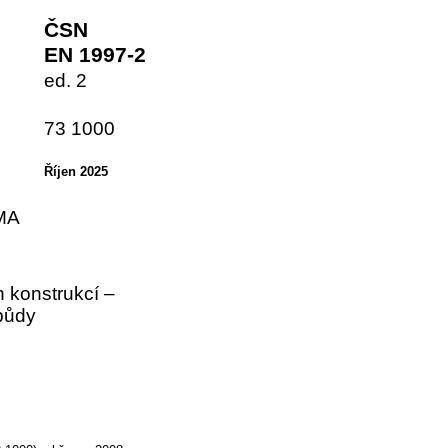
ČSN
EN 1997-2
ed. 2
73 1000
Říjen 2025
MA
 konstrukcí –
 půdy