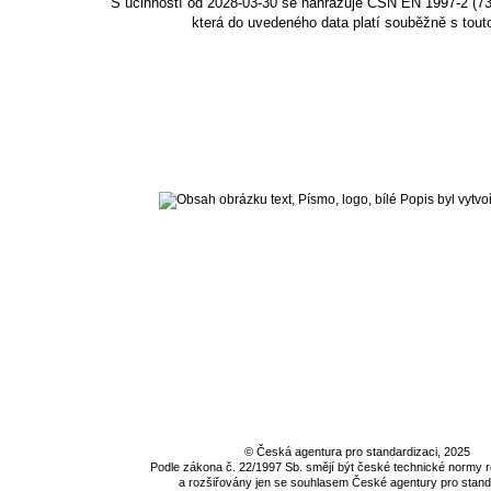
S účinností od 2028-03-30 se nahrazuje ČSN EN 1997-2 (73
která do uvedeného data platí souběžně s tout
©
Česká agentura pro standardizaci
, 2025
Podle zákona č. 22/1997 Sb. smějí být české technické normy
a rozšiřovány jen se souhlasem
České agentury pro stand