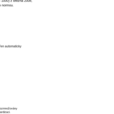
 1000) z března 2008,
o normou.
 rozmnožovány
ardizaci
.