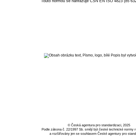
Touto normou se nahrazuje ČSN EN ISO 4823 (85 6322
©
Česká agentura pro standardizaci
, 2025
Podle zákona č. 22/1997 Sb. smějí být české technické normy
a rozšiřovány jen se souhlasem
České agentury pro stand