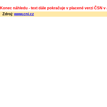
Konec náhledu - text dále pokračuje v placené verzi ČSN v
Zdroj:
www.cni.cz