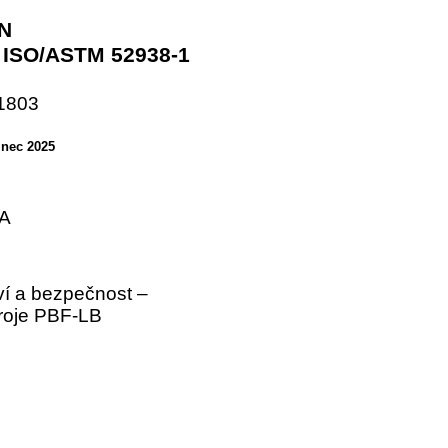
N
 ISO/ASTM 52938-1
1803
inec 2025
A
aví a bezpečnost –
troje PBF-LB