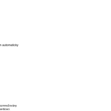
 rozmnožovány
ardizaci
.