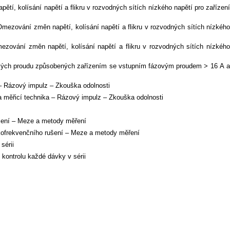
 kolísání napětí a flikru v rozvodných sítích nízkého napětí pro zařízení
zování změn napětí, kolísání napětí a flikru v rozvodných sítích nízkého
vání změn napětí, kolísání napětí a flikru v rozvodných sítích nízkého
kých proudu způsobených zařízením se vstupním fázovým proudem > 16 A a
– Rázový impulz – Zkouška odolnosti
 měřicí technika – Rázový impulz – Zkouška odolnosti
šení – Meze a metody měření
kofrekvenčního rušení – Meze a metody měření
sérii
ontrolu každé dávky v sérii