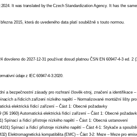
2024. It was translated by the
Czech
Standardization Agency
. It has the same
 března 2015, která do uvedeného data platí souběžně s touto normou.
4 dovoleno do 2027-12-31 používat dosud platnou ČSN EN 60947-4-3 ed. 2 (
ormativní údaje z
IEC 60947-4-3:2020.
 bezpečnostní zásady pro rozhraní člověk-stroj, značení a identifikace – 
cích a řídicích zařízení nízkého
napětí – Normalizované montážní lišty pro
cká elektrická řídicí zařízení – Část 1: Obecné požadavky
6 1960) Automatická elektrická řídicí zařízení – Část 1: Obecné požadav
pínací a řídicí přístroje nízkého napětí – Část 1: Obecná ustanovení
1) Spínací a řídicí přístroje nízkého napětí – Část 4-1: Stykače a spoušt
32) Elektromagnetická kompatibi
lita (EMC) – Část 3-2: Meze – Meze pro emi