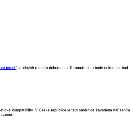
ore.iec.ch
) v údajích o tomto dokumentu. K tomuto datu bude dokument buď
tické kompatibility. V České republice je tato směrnice zavedena nařízením
m znění.