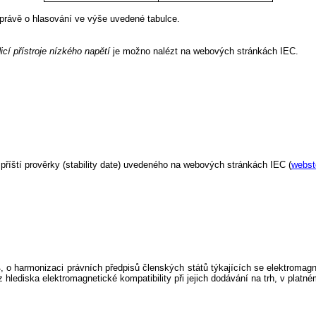
zprávě o hlasování ve výše uvedené tabulce.
dicí přístroje nízkého napětí
je možno nalézt na webových stránkách IEC.
íští prověrky (stability date) uvedeného na webových stránkách IEC (
webst
 harmonizaci právních předpisů členských států týkajících se elektromagne
lediska elektromagnetické kompatibility při jejich dodávání na trh, v platné