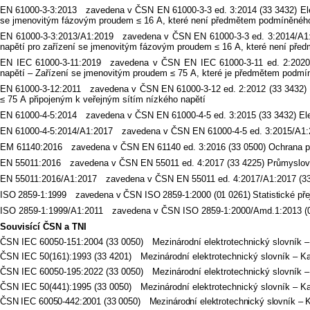
EN 61000-3-3:2013 zavedena v ČSN EN 61000-3-3 ed. 3:2014 (33 3432) Elektr
se jmenovitým fázovým proudem ≤ 16 A, které není předmětem podmíněného
EN 61000-3-3:2013/A1:2019 zavedena v ČSN EN 61000-3-3 ed. 3:2014/A1:201
napětí pro zařízení se jmenovitým fázovým proudem ≤ 16 A, které není pře
EN IEC 61000-3-11:2019 zavedena v ČSN EN IEC 61000-3-11 ed. 2:2020 (33
napětí – Zařízení se jmenovitým proudem ≤ 75 A, které je předmětem podmín
EN 61000-3-12:2011 zavedena v ČSN EN 61000-3-12 ed. 2:2012 (33 3432) E
≤ 75 A připojeným k veřejným sítím nízkého napětí
EN 61000-4-5:2014 zavedena v ČSN EN 61000-4-5 ed. 3:2015 (33 3432) Elekt
EN 61000-4-5:2014/A1:2017 zavedena v ČSN EN 61000-4-5 ed. 3:2015/A1:201
EM 61140:2016 zavedena v ČSN EN 61140 ed. 3:2016 (33 0500) Ochrana před
EN 55011:2016 zavedena v ČSN EN 55011 ed. 4:2017 (33 4225) Průmyslová, 
EN 55011:2016/A1:2017 zavedena v ČSN EN 55011 ed. 4:2017/A1:2017 (33 4
ISO 2859-1:1999 zavedena v ČSN ISO 2859-1:2000 (01 0261) Statistické pře
ISO 2859-1:1999/A1:2011 zavedena v ČSN ISO 2859-1:2000/Amd.1:2013 (01 02
Souvisící ČSN a TNI
ČSN IEC 60050-151:2004 (33 0050) Mezinárodní elektrotechnický slovník – 
ČSN IEC 50(161):1993 (33 4201) Mezinárodní elektrotechnický slovník – Kap
ČSN IEC 60050-195:2022 (33 0050) Mezinárodní elektrotechnický slovník –
ČSN IEC 50(441):1995 (33 0050) Mezinárodní elektrotechnický slovník – Kapit
ČSN IEC 60050-442:2001 (33 0050) Mezinárodní elektrotechnický slovník – Kap