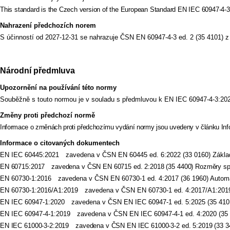
This standard is the Czech version of the European Standard EN IEC 60947-4-3:
Nahrazení předchozích norem
S účinností od 2027-12-31 se nahrazuje ČSN EN 60947-4-3 ed. 2 (35 4101) z
Národní předmluva
Upozornění na používání této normy
Souběžně s touto normou je v souladu s předmluvou k EN IEC 60947-4-3:202
Změny proti předchozí normě
Informace o změnách proti předchozímu vydání normy jsou uvedeny v článku Inf
Informace o citovaných dokumentech
EN IEC 60445:2021 zavedena v ČSN EN 60445 ed. 6:2022 (33 0160) Základní a
EN 60715:2017 zavedena v ČSN EN 60715 ed. 2:2018 (35 4400) Rozměry spína
EN 60730-1:2016 zavedena v ČSN EN 60730-1 ed. 4:2017 (36 1960) Automati
EN 60730-1:2016/A1:2019 zavedena v ČSN EN 60730-1 ed. 4:2017/A1:2019 (3
EN IEC 60947-1:2020 zavedena v ČSN EN IEC 60947-1 ed. 5:2025 (35 4101) S
EN IEC 60947-4-1:2019 zavedena v ČSN EN IEC 60947-4-1 ed. 4:2020 (35 410
EN IEC 61000-3-2:2019 zavedena v ČSN EN IEC 61000-3-2 ed. 5:2019 (33 34