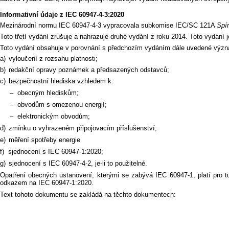
Informativní údaje z IEC 60947-4-3:2020
Mezinárodní normu IEC 60947-4-3 vypracovala subkomise IEC/SC 121A
Spín
Toto třetí vydání zrušuje a nahrazuje druhé vydání z roku 2014. Toto vydání j
Toto vydání obsahuje v porovnání s předchozím vydáním dále uvedené výz
a)
vyloučení z rozsahu platnosti;
b)
redakční opravy poznámek a předsazených odstavců;
c)
bezpečnostní hlediska vzhledem k:
–
obecným hlediskům;
–
obvodům s omezenou energií;
–
elektronickým obvodům;
d)
zmínku o vyhrazeném připojovacím příslušenství;
e)
měření spotřeby energie
f)
sjednocení s IEC 60947-1:2020;
g)
sjednocení s IEC 60947-4-2, je-li to použitelné.
Opatření obecných ustanovení, kterými se zabývá IEC 60947-1, platí pro t
odkazem na IEC 60947-1:2020.
Text tohoto dokumentu se zakládá na těchto dokumentech: