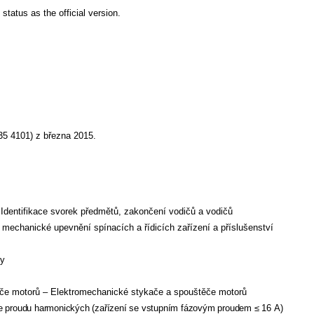
 status as the official version.
35 4101) z března 2015.
Identifikace svorek předmětů, zakončení vodičů a vodičů
 mechanické upevnění spínacích a řídicích zařízení a příslušenství
ky
ěče motorů – Elektromechanické stykače a spouštěče motorů
se proudu harmonických (zařízení se vstupním fázovým proudem
≤
16 A)