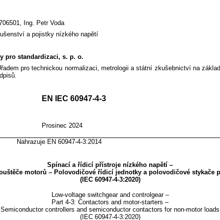
706501, Ing. Petr Voda
lušenství a pojistky nízkého napětí
 pro standardizaci, s. p. o.
Úřadem pro technickou normalizaci, metrologii a státní zkušebnictví na zákl
dpisů.
C 60947-4-3
ORM
Prosinec 2024
N 60947-4-3:2014
Spínací a řídicí přístroje nízkého napětí –
pouštěče motorů – Polovodičové řídicí jednotky a polovodičové stykače 
(IEC 60947-4-3:2020)
Low-voltage switchgear and controlgear –
Part 4-3: Contactors and motor-starters –
Semiconductor controllers and semiconductor contactors for non-motor loads
(
IEC 60947-4-3:2020
)