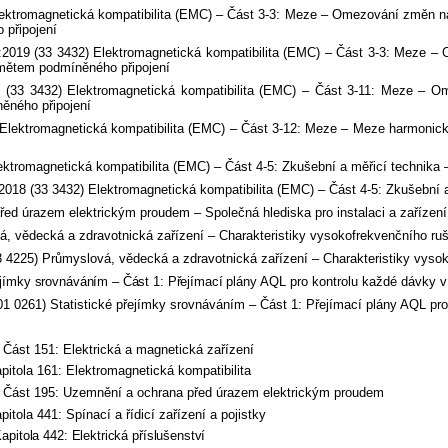
omagnetická kompatibilita (EMC) – Část 3-3: Meze – Omezování změn napětí,
 připojení
9 (33 3432) Elektromagnetická kompatibilita (EMC) – Část 3-3: Meze – Ome
dmětem podmíněného připojení
 3432) Elektromagnetická kompatibilita (EMC) – Část 3-11: Meze – Omezo
ěného připojení
lektromagnetická kompatibilita (EMC) – Část 3-12: Meze – Meze harmonic
romagnetická kompatibilita (EMC) – Část 4-5: Zkušební a měřicí technika 
8 (33 3432) Elektromagnetická kompatibilita (EMC) – Část 4-5: Zkušební a
 úrazem elektrickým proudem – Společná hlediska pro instalaci a zařízení
vědecká a zdravotnická zařízení – Charakteristiky vysokofrekvenčního ru
225) Průmyslová, vědecká a zdravotnická zařízení – Charakteristiky vyso
jímky srovnáváním – Část 1: Přejímací
plány AQL pro kontrolu každé dávky v 
61) Statistické přejímky srovnáváním – Část 1: Přejímací plány AQL pro k
Část 151: Elektrická a magnetická zařízení
itola 161: Elektromagnetická kompatibilita
 Část 195: Uzemnění a ochrana před úrazem elektrickým proudem
ola 441: Spínací a řídicí zařízení a pojistky
itola 442: Elektrická příslušenství