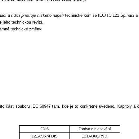
ací a řídicí přístroje nízkého napětí
technické komise IEC/TC 121
Spínací a 
e jeho technickou revizí.
namné technické změny:
uto část souboru IEC 60947 tam, kde je to konkrétně uvedeno. Kapitoly a č
FDIS
Zpráva o hlasování
121A/357/FDIS
121A/368/RVD