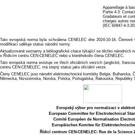
Appareillage à ba
Partie 4-3: Conta
Gradateurs et con
charges autres no
(IEC 60947-4-3:20
Tato evropská norma byla schválena CENELEC dne 2024-10-16. Členové CE
modifikací uděluje status národní normy.
Aktualizované seznamy a bibliografické citace týkající se těchto národních 
v Řídicím centru CEN-CENELEC nebo u kteréhokoliv člena CENELEC.
Tato evropská norma existuje ve třech oficiálních verzích (anglické, fran
centru CEN-CENELEC, má stejný status jako oficiální verze.
Členy CENELEC jsou národní elektrotechnické komitéty Belgie, Bulharska, Če
Německa, Nizozemska, Norska, Polska, Portugalska, Rakouska, Republiky S
Evropský výbor pro normalizaci v elektro
European Committee for Electrotechnical Stan
Comité Européen de Normalisation Electro
Europäisches Komitee für Elektrotechnisc
Řídicí centrum CEN-CENELEC:
Rue de la Science 