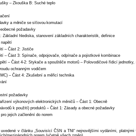
oušky – Zkouška B: Suché teplo
načení
avky a měniče se síťovou komutací
Všeobecné požadavky
 Základní hlediska, stanovení základních charakteristik, definice
 napětí
í – Část 2: Jističe
ětí – Část 3: Spínače, odpojovače, odpínače a pojistkové kombinace
ětí – Část 4-2: Stykače a spouštěče motorů – Polovodičové řídicí jednotky, 
proudu ochranným vodičem
MC) – Část 4: Zkušební a měřicí technika
vání
ostní požadavky
řízení výkonových elektronických měničů – Část 1: Obecně
návodů k použití) produktů – Část 1: Zásady a obecné požadavky
ro jejich začlenění do norem
edené v článku „Souvisící ČSN a TNI“ nejnovějšími vydáními, platnými v 
kých/mezinárodních norem (včetně všech změn).