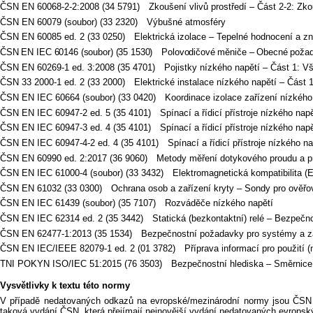
ČSN EN 60068-2-2:2008 (34 5791) Zkoušení vlivů prostředí – Část 2-2: Zk
ČSN EN 60079 (soubor) (33 2320) Výbušné atmosféry
ČSN EN 60085 ed. 2 (33 0250) Elektrická izolace – Tepelné hodnocení a z
ČSN EN IEC 60146 (soubor) (35 1530) Polovodičové měniče – Obecné požad
ČSN EN 60269-1 ed. 3:2008 (35 4701) Pojistky nízkého napětí – Část 1: 
ČSN 33 2000-1 ed. 2 (33 2000) Elektrické instalace nízkého napětí – Část 1:
ČSN EN IEC 60664 (soubor) (33 0420) Koordinace izolace zařízení nízkého
ČSN EN IEC 60947-2 ed. 5 (35 4101) Spínací a řídicí přístroje nízkého napět
ČSN EN IEC 60947-3 ed. 4 (35 4101) Spínací a řídicí přístroje nízkého nap
ČSN EN IEC 60947-4-2 ed. 4 (35 4101) Spínací a řídicí přístroje nízkého nap
ČSN EN 60990 ed. 2:2017 (36 9060) Metody měření dotykového proudu a 
ČSN EN IEC 61000-4 (soubor) (33 3432) Elektromagnetická kompatibilita (E
ČSN EN 61032 (33 0300) Ochrana osob a zařízení kryty – Sondy pro ověřo
ČSN EN IEC 61439 (soubor) (35 7107) Rozváděče nízkého napětí
ČSN EN IEC 62314 ed. 2 (35 3442) Statická (bezkontaktní) relé – Bezpečn
ČSN EN 62477-1:2013 (35 1534) Bezpečnostní požadavky pro systémy a za
ČSN EN IEC/IEEE 82079-1 ed. 2 (01 3782) Příprava informací pro použití (
TNI POKYN ISO/IEC 51:2015 (76 3503) Bezpečnostní hlediska – Směrnice p
Vysvětlivky k textu této normy
V případě nedatovaných odkazů na evropské/mezinárodní normy jsou ČSN uv
taková vydání ČSN, která přejímají nejnovější vydání nedatovaných evrops