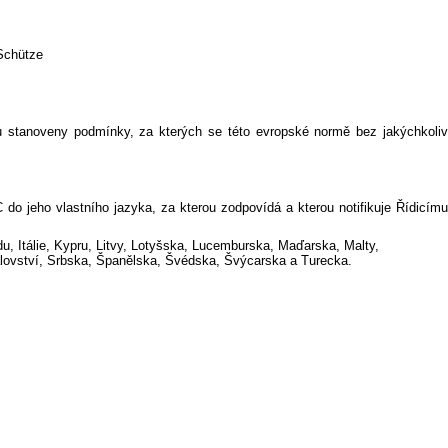
-Schütze
stanoveny podmínky, za kterých se této evropské normě bez jakýchkoliv
o jeho vlastního jazyka, za kterou zodpovídá a kterou notifikuje Řídicímu
u, Itálie, Kypru, Litvy, Lotyšska, Lucemburska, Maďarska, Malty,
ovství, Srbska, Španělska, Švédska, Švýcarska a Turecka.