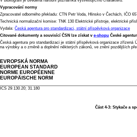
V bibliografii je uvedena národní poznámka vysvětlujícího charakteru.
Vypracování normy
Zpracovatel odborného překladu:
CTN Petr Voda, Hlinsko v Čechách, IČO 65
Technická normalizační komise: TNK 130 Elektrické přístroje, elektrické přís
Vydala:
Česká agentura pro standardizaci, státní příspěvková organizace
Citované dokumenty a souvisící ČSN lze získat v
e-shopu
České agentury
Česká agentura pro standardizaci je státní příspěvková organizace zřízená 
na výrobky a o změně a doplnění některých zákonů, ve znění pozdějších pře
EVROPSKÁ NORMA EN IE
EUROPEAN STANDARD
NORME EUROPÉENNE
EUROPÄISCHE N
ICS 29.130.20; 31.180 Nahrazuje E
Část 4-3: Stykače a s