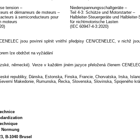
sse tension
–
Niederspannungsschaltgeräte
–
cteurs et démarreurs de moteurs
–
Teil 4-3: Schütze und Motorstarter
–
tacteurs à semiconducteurs pour
Halbleiter-Steuergeräte und Halbleiter
n moteurs
für nichtmotorische Lasten
20)
(IEC 60947-4-3:2020)
NELEC jsou povinni splnit vnitřní předpisy CEN/CENELEC, v nichž jsou 
norem lze obdržet na vyžádání
couzské, německé). Verze v každém jiném jazyce přeložená členem CENELEC d
ské republiky, Dánska, Estonska, Finska, Francie, Chorvatska, Irska, Island
everní Makedonie, Rumunska, Řecka, Slovenska, Slovinska, Spojeného král
technice
dardization
technique
he Normung
23, B-1040 Brusel