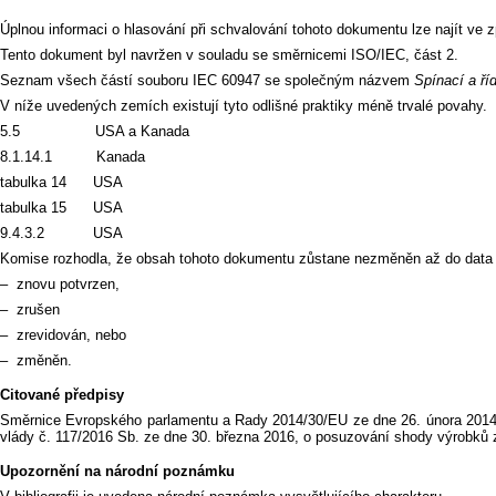
Úplnou informaci o hlasování při schvalování tohoto dokumentu lze najít ve 
Tento dokument byl navržen v souladu se směrnicemi ISO/IEC, část 2.
Seznam všech částí souboru IEC 60947 se společným názvem
Spínací a ří
V níže uvedených zemích existují tyto odlišné praktiky méně trvalé povahy.
5.5 USA a Kanada
8.1.14.1 Kanada
tabulka 14 USA
tabulka 15 USA
9.4.3.2 USA
Komise rozhodla, že obsah tohoto dokumentu zůstane nezměněn až do data př
–
znovu potvrzen,
–
zrušen
–
zrevidován, nebo
–
změněn.
Citované předpisy
Směrnice Evropského parlamentu a Rady 2014/30/EU ze dne 26. února 2014, o
vlády č. 117/2016 Sb. ze dne 30. března 2016, o posuzování shody výrobků z h
Upozornění na národní poznámku