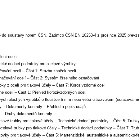
25 do soustavy norem ČSN. Zatímco ČSN EN 10253-4 z prosince 2025 přev
ení ocelí
cké dodací podmínky pro oce
lové výrobky
vání ocelí – Část 1: Stavba
značek oceli
čování ocelí – Část 2: Systém číselného označování
z ocelí pro tlakové účely – Část 7: Korozivzdorné oceli
oceli – Část 1: Přehled korozivzdorných ocelí
ch plochých výrobků o tloušťce 6 mm nebo větší ultrazvukem (odrazová m
– Dokumenty kontroly – Přehled a popis údajů
– Druhy dokumentů kontroly
é trubky pro tlakové účely – Technické dodací podmínky – Část 5: Trubky 
ové trubky pro tlakové účely – Technické dodací podmínky – Část 7: Trubk
pro tlakové účely – Část 5: Martenzitické, austenitické a austeniticko-fer