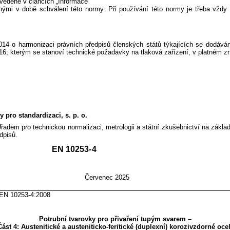
vedené v článcích „Informace
ými v době schválení této normy. Při používání této normy je třeba vždy 
o harmonizaci právních předpisů členských států týkajících se dodávání t
6, kterým se stanoví technické požadavky na tlaková zařízení, v platném zn
 pro standardizaci, s. p. o.
Úřadem pro technickou normalizaci, metrologii a státní zkušebnictví na zákl
dpisů.
 10253-
4
 NORM
Červenec 2025
53-4:2008
Potrubní tvarovky pro přivaření tupým svarem –
Část 4: Austenitické a austeniticko-feritické (duplexní) korozivzdorné ocel