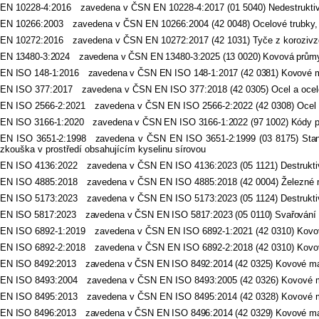
EN 10228-4:2016 zavedena v ČSN EN 10228-4:2017 (01 5040) Nedestruktivní 
EN 10266:2003 zavedena v ČSN EN 10266:2004 (42 0048) Ocelové trubky, tva
EN 10272:2016 zavedena v ČSN EN 10272:2017 (42 1031) Tyče z korozivzdo
EN 13480-3:2024 zavedena v ČSN EN 13480-3:2025 (13 0020) Kovová průmys
EN ISO 148-1:2016 zavedena v ČSN EN ISO 148-1:2017 (42 0381) Kovové m
EN ISO 377:2017 zavedena v ČSN EN ISO 377:2018 (42 0305) Ocel a ocelov
EN ISO 2566-2:2021 zavedena v ČSN EN ISO 2566-2:2022 (42 0308) Ocel – P
EN ISO 3166-1:2020 zavedena v ČSN EN ISO 3166-1:2022 (97 1002) Kódy pro
EN ISO 3651-2:1998 zavedena v ČSN EN ISO 3651-2:1999 (03 8175) Stanov
zkouška v prostředí obsahujícím kyselinu sírovou
EN ISO 4136:2022 zavedena v ČSN EN ISO 4136:2023 (05 1121) Destruktiv
EN ISO 4885:2018 zavedena v ČSN EN ISO 4885:2018 (42 0004) Železné ma
EN ISO 5173:2023 zavedena v ČSN EN ISO 5173:2023 (05 1124) Destruktiv
EN ISO 5817:2023 zavedena v ČSN EN ISO 5817:2023 (05 0110) Svařování – Sv
EN ISO 6892-1:2019 zavedena v ČSN EN ISO 6892-1:2021 (42 0310) Kovové 
EN ISO 6892-2:2018 zavedena v ČSN EN ISO 6892-2:2018 (42 0310) Kovové
EN ISO 8492:2013 zavedena v ČSN EN ISO 8492:2014 (42 0325) Kovové mat
EN ISO 8493:2004 zavedena v ČSN EN ISO 8493:2005 (42 0326) Kovové ma
EN ISO 8495:2013 zavedena v ČSN EN ISO 8495:2014 (42 0328) Kovové mat
EN ISO 8496:2013 zavedena v ČSN EN ISO 8496:2014 (42 0329) Kovové mate