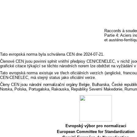
Raccords à souder
Partie 4: Aciers i
et austéno-ferriti
Tato evropská norma byla schválena CEN dne 2024-07-21.
Členové CEN jsou povinni splnit vnitřní předpisy CEN/CENELEC, v nichž jsou
grafické citace týkající se těchto národních norem lze obdržet na vyžádán
Tato evropská norma existuje ve třech oficiálních verzích (anglické, franc
CEN-CENELEC, má stejný status jako oficiální verze.
Členy CEN jsou národní normalizační orgány
Belgie, Bulharska, České republi
Norska, Polska, Portugalska, Rakouska, Republiky Severní Makedonie, Rumu
Evropský výbor pro normalizaci
European Committee for Standardization