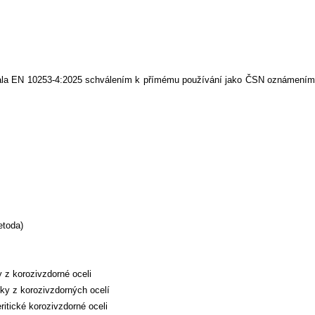
zala EN 10253-4:2025 schválením k přímému používání jako ČSN oznámením
etoda)
z korozivzdorné oceli
y z korozivzdorných ocelí
itické korozivzdorné oceli