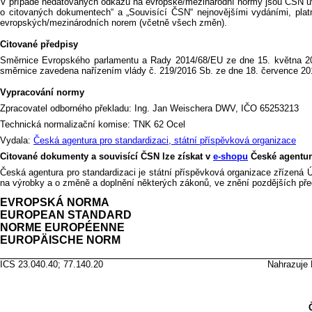
V případě nedatovaných odkazů na evropské/mezinárodní normy jsou ČSN u
o citovaných dokumentech“ a „Souvisící ČSN“ nejnovějšími vydáními, platn
evropských/mezinárodních norem (včetně všech změn).
Citované předpisy
Směrnice Evropského parlamentu a Rady 2014/68/EU ze dne 15. května 2014 
směrnice zavedena nařízením vlády č. 219/2016 Sb. ze dne 18. července 201
Vypracování normy
Zpracovatel odborného překladu: Ing. Jan Weischera DWV, IČO 65253213
Technická normalizační komise: TNK 62 Ocel
Vydala:
Česká agentura pro standardizaci, státní příspěvková organizace
Citované dokumenty a souvisící ČSN lze získat v
e-shopu
České agentury
Česká agentura pro standardizaci je státní příspěvková organizace zřízená 
na výrobky a o změně a doplnění některých zákonů, ve znění pozdějších pře
EVROPSKÁ NORMA EN
EUROPEAN STANDARD
NORME EUROPÉENNE
EUROPÄISCHE
ICS 23.040.40; 77.140.20 Nahrazuje EN 102