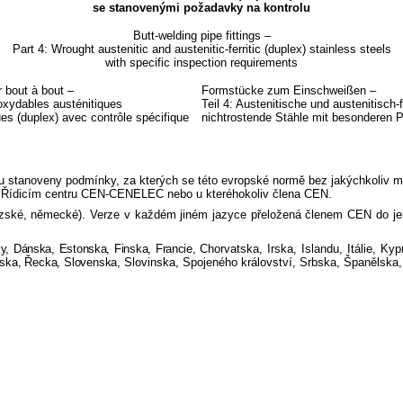
se stanovenými požadavky na kontrolu
Butt-welding pipe fittings –
Part 4: Wrought austenitic and austenitic-ferritic (duplex) stainless steels
with specific inspection requirements
 bout à bout –
Formstücke zum Einschweißen –
noxydables austénitiques
Teil 4: Austenitische und austenitisch-f
ques (duplex) avec contrôle spécifique
nichtrostende Stähle mit besonderen 
 stanoveny podmínky, za kterých se této evropské normě bez jakýchkoliv mod
í v Řídicím centru CEN-CENELEC nebo u kteréhokoliv člena CEN.
ouzské, německé). Verze v každém jiném jazyce přeložená členem CEN do jeho
ky, Dánska, Estonska, Finska, Francie,
Chorvatska, Irska, Islandu, Itálie, 
nska, Řecka, Slovenska
, Slovinska, Spojeného království, Srbska, Španělsk