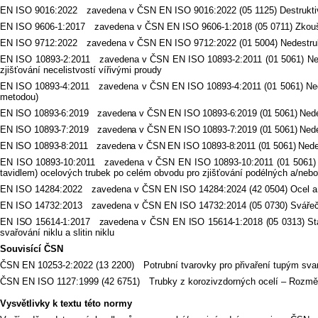
EN ISO 9016:2022 zavedena v ČSN EN ISO 9016:2022 (05 1125) Destruktivn
EN ISO 9606-1:2017 zavedena v ČSN EN ISO 9606-1:2018 (05 0711) Zkoušk
EN ISO 9712:2022 zavedena v ČSN EN ISO 9712:2022 (01 5004) Nedestruktiv
EN ISO 10893-2:2011 zavedena v ČSN EN ISO 10893-2:2011 (01 5061) Ned
zjišťování necelistvostí vířivými proudy
EN ISO 10893-4:2011 zavedena v ČSN EN ISO 10893-4:2011 (01 5061) Nedestr
metodou)
EN ISO 10893-6:2019 zavedena v ČSN EN ISO 10893-6:2019 (01 5061) Nedest
EN ISO 10893-7:2019 zavedena v ČSN EN ISO 10893-7:2019 (01 5061) Nedes
EN ISO 10893-8:2011 zavedena v ČSN EN ISO 10893-8:2011 (01 5061) Nedes
EN ISO 10893-10:2011 zavedena v ČSN EN ISO 10893-10:2011 (01 5061) Ne
tavidlem) ocelových trubek po celém obvodu pro zjišťování podélných a/nebo
EN ISO 14284:2022 zavedena v ČSN EN ISO 14284:2024 (42 0504) Ocel a že
EN ISO 14732:2013 zavedena v ČSN EN ISO 14732:2014 (05 0730) Svářečsk
EN ISO 15614-1:2017 zavedena v ČSN EN ISO 15614-1:2018 (05 0313) Stan
svařování niklu a slitin niklu
Souvisící ČSN
ČSN EN 10253-2:2022 (13 2200) Potrubní tvarovky pro přivaření tupým svare
ČSN EN ISO 1127:1999 (42 6751) Trubky z korozivzdorných ocelí – Rozměry
Vysvětlivky k textu této normy