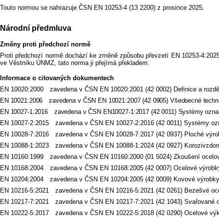
Touto normou se nahrazuje ČSN EN 10253-4 (13 2200) z prosince 2025.
Národní předmluva
Změny proti předchozí normě
Proti předchozí normě dochází ke změně způsobu převzetí EN 10253-4:20
ve Věstníku ÚNMZ, tato norma ji přejímá překladem.
Informace o citovaných dokumentech
EN 10020:2000 zavedena v ČSN EN 10020:2001 (42 0002) Definice a rozděl
EN 10021:2006 zavedena v ČSN EN 10021:2007 (42 0905) Všeobecné techni
EN 10027-1:2016 zavedena v ČSN EN10027-1:2017 (42 0011) Systémy označo
EN 10027-2:2015 zavedena v ČSN EN 10027-2:2016 (42 0011) Systémy ozna
EN 10028-7:2016 zavedena v ČSN EN 10028-7:2017 (42 0937) Ploché výrobky 
EN 10088-1:2023 zavedena v ČSN EN 10088-1:2024 (42 0927) Korozivzdorné 
EN 10160:1999 zavedena v ČSN EN 10160:2000 (01 5024) Zkoušení ocelový
EN 10168:2004 zavedena v ČSN EN 10168:2005 (42 0007) Ocelové výrobky 
EN 10204:2004 zavedena v ČSN EN 10204:2005 (42 0009) Kovové výrobky 
EN 10216-5:2021 zavedena v ČSN EN 10216-5:2021 (42 0261) Bezešvé ocelov
EN 10217-7:2021 zavedena v ČSN EN 10217-7:2021 (42 1043) Svařované ocel
EN 10222-5:2017 zavedena v ČSN EN 10222-5:2018 (42 0290) Ocelové výkovky 