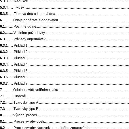
5.3.3
...... Redukce....................................................................................................................
5.3.4
...... T-kusy........................................................................................................................
5.3.5
...... Tlaková dna a klenutá dna.......................................................................................
6............
Údaje odběratele dodavateli....................................................................................
6.1
......... Povinné údaje...........................................................................................................
6.2.........
Volitelné požadavky..................................................................................................
6.3
......... Příklady objednávek.................................................................................................
6.3.1
...... Příklad 1....................................................................................................................
6.3.2
...... Příklad 2....................................................................................................................
6.3.3
...... Příklad 3....................................................................................................................
6.3.4
...... Příklad 4....................................................................................................................
6.3.5
...... Příklad 5....................................................................................................................
6.3.6
...... Příklad 6....................................................................................................................
6.3.7
...... Příklad 7....................................................................................................................
7
............ Odolnost vůči vnitřnímu tlaku...................................................................................
7.1
......... Obecně......................................................................................................................
7.2
......... Tvarovky typu A........................................................................................................
7.3
......... Tvarovky typu B........................................................................................................
8
............ Výrobní proces..........................................................................................................
8.1
......... Proces výroby oceli..................................................................................................
8.2
......... Proces výroby tvarovek a tepelného zpracování.....................................................