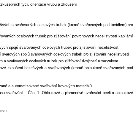
kušebních tyčí, orientace vrubu a zkoušení
ešvých a svařovaných ocelových trubek (kromě svařovaných pod ta
vidlem) pr
ných ocelových trubek pro zjišťování povrchových necelistvostí kapilární
ých spojů svařovaných ocelových trubek pro zjišťování necelistvostí
ní svarových spojů svařovaných ocelových trubek pro zjišťování ne
celistvostí
 a svařovaných ocelových trubek pro zjišťování dvojitostí ultrazvukem
kové zkoušení bezešvých a svařovaných (kromě obloukově svařovaných pod
ané a automatizované svařování kovových materiálů
upu svařování – Část 1: Obloukové a plamenové svařování oceli a ob
loukové
rolu