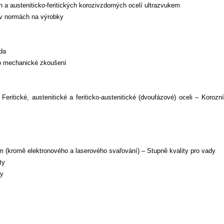
 austeniticko-feritických korozivzdorných ocelí ultrazvukem
 v normách na výrobky
da
o mechanické zkoušení
eritické, austenitické a feriticko-austenitické (dvoufázové) oceli – Korozní
ím (kromě elektronového a laserového svařování) – Stupně kvality pro vady
ty
ty