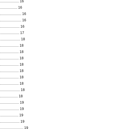
....................... 16
...................... 16
....................... 16
....................... 16
....................... 16
...................... 17
....................... 18
....................... 18
....................... 18
....................... 18
....................... 18
....................... 18
....................... 18
....................... 18
...................... 18
...................... 18
....................... 19
....................... 19
...................... 19
....................... 19
...................... 19