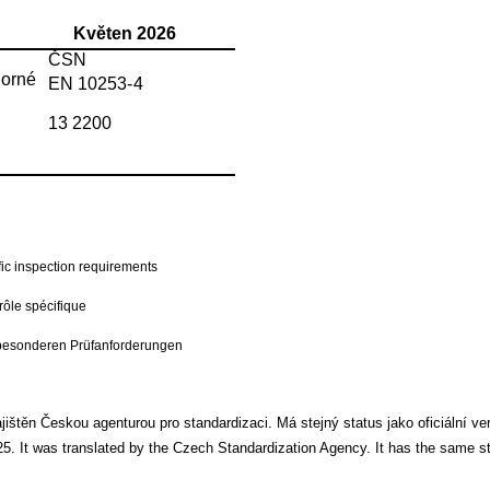
Květen 2026
ČSN
dorné
EN 10253-
4
13 2200
ific inspection requirements
rôle spécifique
it besonderen Prüfanforderungen
štěn Českou agenturou pro standardizaci. Má stejný status jako oficiální ve
 It was translated by the Czech Standardization Agency. It has the same stat