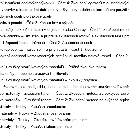
zkoušení ocelových výkovků – Část 4: Zkoušení výkovků z austenitických a
rovky a konstrukční duté profily – Symboly a definice termínů pro použití
rných ocelí pro tlakové účely
lová potrubí – Část 3: Konstrukce
a výpočet
ateriály – Zkouška rázem
v ohybu metodou Charpy – Část 1: Zkušební meto
é výrobky – Umístění a příprava zkušebních vzorků a zkušebních těles pr
řepočet hodnot tažnosti – Část 2: Austenitické oceli
 reprezentaci názvů zemí a je
jich částí – Část 1: Kód země
ení odolnosti korozivzdorných
ocelí vůči mezikrystalové korozi – Část 2: F
ní zkoušky svarů kovových materiálů – Příčná zkouška tahem
teriály – Tepelné zpracování – Slovník
ní zkoušky svarů kovových materiálů – Zkoušky ohybem
arové spoje oceli, niklu, ti
tanu a jejich slitin zhotovené tavným svařován
materiály – Zkoušení tahem – Část 1: Zkušební metoda za pokojové teplo
 materiály – Zkoušení tahem – Část 2: Zkušební metoda za zvýšené teplo
eriály – Trubky – Zkouška smáčknutím
teriály – Trubky – Zkouška rozšiřováním
eriály – Trubky – Zkouška rozšiřováním prstence
riály – Trubky – Zkouška ta
hem prstence