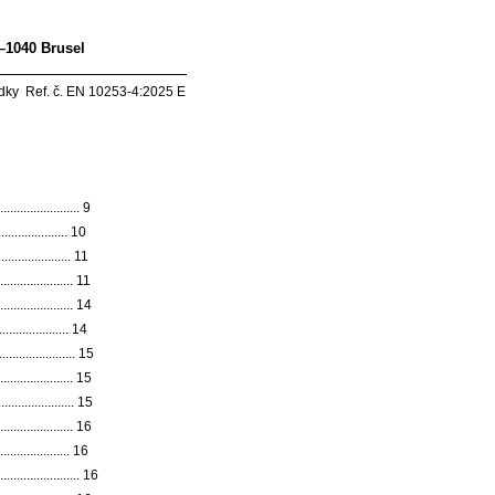
–1040 Brusel
edky Ref. č. EN 10253-4:2025 E
....................... 9
...................... 10
...................... 11
..................... 11
...................... 14
..................... 14
...................... 15
....................... 15
....................... 15
...................... 16
...................... 16
....................... 16