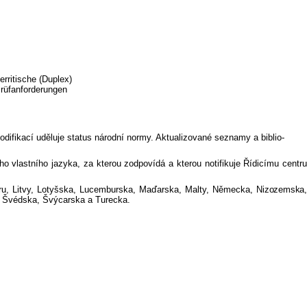
erritische (Duplex)
Prüfanforderungen
ifikací uděluje status národní normy. Aktualizované seznamy a biblio-
 vlastního jazyka, za kterou zodpovídá a kterou notifikuje Řídicímu centru
Kypru, Litvy, Lotyšska, Lucemburska, Maďarska, Malty, Německa,
Nizozemska,
a, Švédska, Švýcarska a Turecka.