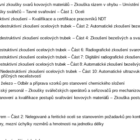
í zkoušky svarů kovových materiálů – Zkouška rázem v ohybu – Umístění z
y svářečů – Tavné svařování – Část 1: Oceli
ní zkoušení – Kvalifikace a certifikace pracovníků NDT
estruktivní zkoušení ocelových
trubek – Část 2: Automatické zkoušení bez
uktivní zkoušení ocelových trubek – Část 4: Zkoušení bezešvých a svařova
ruktivní zkoušení ocelových trubek –
Část 6: Radiografické zkoušení svarov
truktivní zkoušení ocelových
tru
bek – Část 7: Digitální radiografické zkouše
truktivní zkoušení ocelových
tru
bek – Část 8: Automatické zkoušení bezešvých
destruktivní zkoušení ocelových trubek – Část 10: Automatické ultrazvu
 příčných necelistvostí
lezo – Odběr a příprava vzorků pro stanovení chemického složení
ý personál – Zkoušky svářečských operátorů a seřizovačů pro mechanizov
ovení a kvalifikace postupů sva
řo
vání kovových materiálů – Zkouška post
m – Část 2: Nelegované a feritické oceli se stanovením požadavků pro kont
, mezní úchylky rozměrů a hmotnosti na jednotku délky