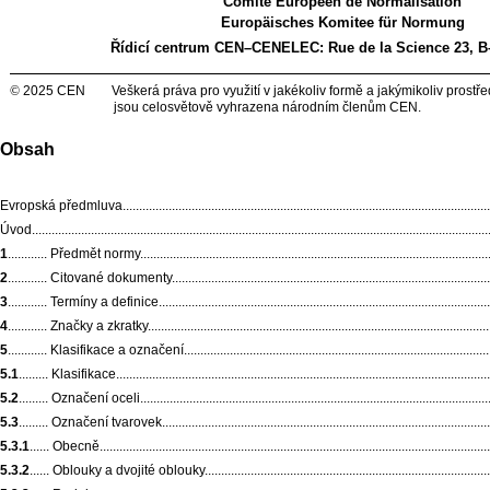
Comité Européen de Normalisation
Europäisches Komitee für Normung
Řídicí centrum CEN–CENELEC:
Rue de la Science 23, B
©
2025 CEN Veškerá práva pro využití v jakékoliv formě a jakýmikoliv prostř
jsou celosvětově vyhrazena národním členům CEN.
Obsah
Evropská předmluva.................................................................................................................
Úvod..........................................................................................................................................
1
............ Předmět normy..........................................................................................................
2
............ Citované dokumenty..................................................................................................
3
............ Termíny a definice.....................................................................................................
4
............ Značky a zkratky........................................................................................................
5
............ Klasifikace a označení..............................................................................................
5.1
......... Klasifikace.................................................................................................................
5.2
......... Označení oceli..........................................................................................................
5.3
......... Označení tvarovek....................................................................................................
5.3.1
...... Obecně......................................................................................................................
5.3.2
...... Oblouky a dvojité oblouky........................................................................................