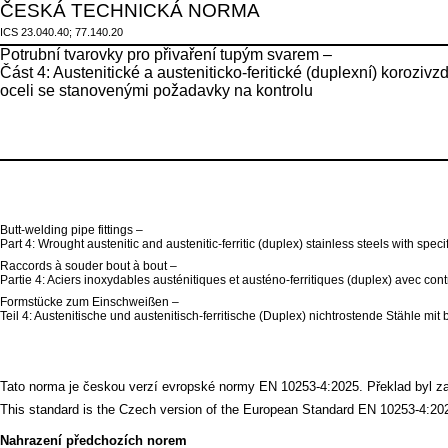
ČESKÁ TECHNICKÁ NORMA
ICS 23.040.40; 77.140.20
Potrubní tvarovky pro přivaření tupým svarem –
Část 4: Austenitické a austeniticko-feritické (duplexní) korozivz
oceli se stanovenými požadavky na kontrolu
Butt-welding pipe fittings –
Part 4: Wrought austenitic and austenitic-ferritic (duplex) stainless steels with spec
Raccords à souder bout à bout –
Partie 4: Aciers inoxydables austénitiques et austéno-ferritiques (duplex) avec cont
Formstücke zum Einschweißen –
Teil 4: Austenitische und austenitisch-ferritische (Duplex) nichtrostende Stähle m
Tato norma je českou verzí evropské normy EN 10253-4:2025. Překlad byl zaji
This standard is the Czech version of the European Standard EN 10253-4:2025.
Nahrazení předchozích norem