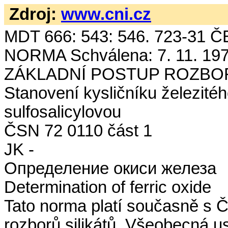
Zdroj:
www.cni.cz
MDT 666: 543: 546. 723-3
NORMA Schválena: 7. 11. 19
ZÁKLADNÍ POSTUP ROZBOR
Stanovení kysličníku železitéh
sulfosalicylovou
ČSN 72 0110 část 1
JK -
Определение окиси железа
Determination of ferric oxide
Tato norma platí současně s 
rozborů silikátů. Všeobecná u