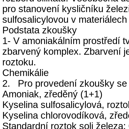
pro stanovení kysličníku želez
sulfosalicylovou v materiálech
Podstata zkoušky
1- V amoniakálním prostředí tvo
zbarvený komplex. Zbarvení j
roztoku.
Chemikálie
2. Pro provedení zkoušky se p
Amoniak, zředěný (1+1)
Kyselina sulfosalicylová, rozt
Kyselina chlorovodíková, zřed
Standardní roztok soli železa