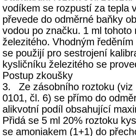
vodíkem se rozpustí za tepla v
převede do odměrné baňky obs
vodou po značku. 1 ml tohoto 
železitého. Vhodným ředěním s
se použijí pro sestrojení kali
kysličníku železitého se prov
Postup zkoušky
3. Ze zásobního roztoku (vi
0101, čl. 6) se přímo do odm
alikvotní podíl obsahující max
Přidá se 5 ml 20% roztoku kyse
se amoniakem (1+1) do přech