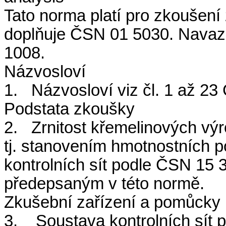
Tato norma platí pro zkoušen
doplňuje ČSN 01 5030. Nava
1008.
Názvosloví
1. Názvosloví viz čl. 1 až 2
Podstata zkoušky
2. Zrnitost křemelinových výr
tj. stanovením hmotnostních p
kontrolních sít podle ČSN 1
předepsaným v této normě.
Zkušební zařízení a pomůcky
3. Soustava kontrolních sít