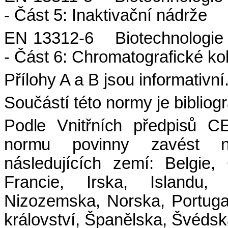
- Část 5: Inaktivační nádrže
EN 13312-6
Biotechnologie 
- Část 6: Chromatografické ko
Přílohy A a B jsou informativní
Součástí této normy je bibliogr
Podle V
nitřních předpisů 
normu povinny zavést ná
následujících zemí:
Belgie,
Francie, Irska, Islandu,
Nizozemska, Norska, Portug
království, Španělska, Švéds