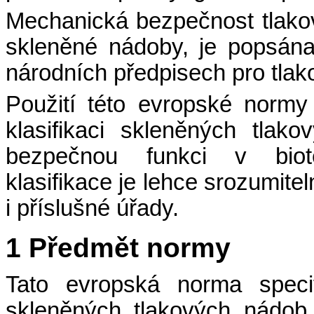
Mechanická bezpečnost tlako
skleněné nádoby, je popsána
národních předpisech pro tlako
Použití této evropské norm
klasifikaci skleněných tlak
bezpečnou funkci v biote
klasifikace je lehce srozumite
i příslušné úřady.
1 Předmět normy
Tato evropská norma specifi
skleněných tlakových nádob