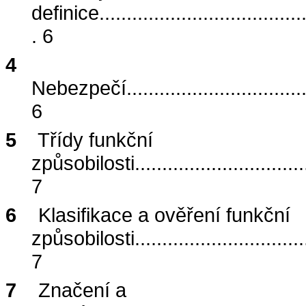
definice
.....................................
.
6
4
Nebezpečí
................................
6
5
Třídy funkční
způsobilosti
...............................
7
6
Klasifikace a ověření funkční
způsobilosti
...............................
7
7
Značení a