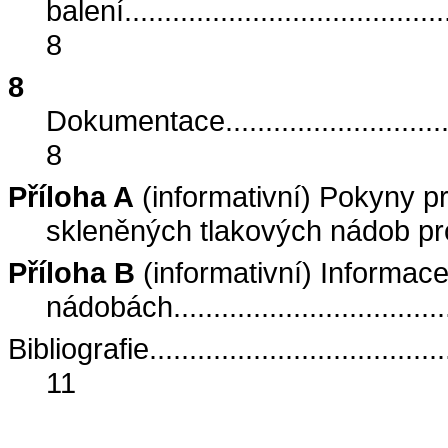
balení
........................................
8
8
Dokumentace
...........................
8
Příloha A
(informativní) Pokyny p
skleněných tlakových nádob pro
Příloha B
(informativní) Informac
nádobách
.................................
Bibliografie
.....................................
11