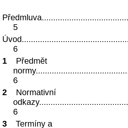
Předmluva
.....................................
5
Úvod
..............................................
6
1
Předmět
normy
........................................
6
2
Normativní
odkazy
......................................
6
3
Termíny a