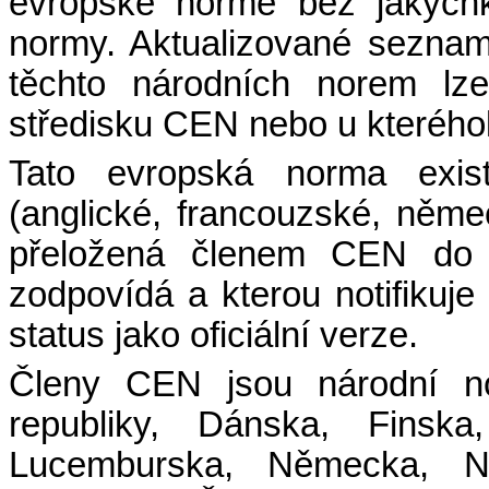
evropské normě bez jakýchko
normy. Aktualizované seznam
těchto národních norem
lze
středisku CEN nebo u kterého
Tato evropská norma existu
(anglické, francouzské, něm
přeložená členem CEN do j
zodpovídá a kterou notifikuj
status jako oficiální verze.
Členy CEN jsou národní no
republiky, Dánska, Finska,
Lucemburska, Německa, Ni